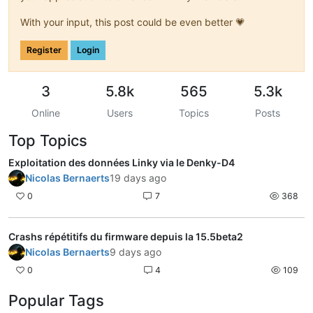
With your input, this post could be even better 💗
Register
Login
3
5.8k
565
5.3k
Online
Users
Topics
Posts
Top Topics
Exploitation des données Linky via le Denky-D4
Nicolas Bernaerts
19 days ago
0
7
368
Crashs répétitifs du firmware depuis la 15.5beta2
Nicolas Bernaerts
9 days ago
0
4
109
Popular Tags