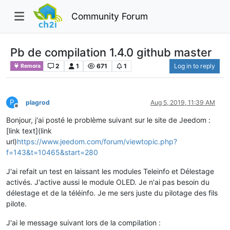
Community Forum
Pb de compilation 1.4.0 github master
2
1
671
1
Log in to reply
Remora
P
plagrod
Aug 5, 2019, 11:39 AM
Offline
Bonjour, j'ai posté le problème suivant sur le site de Jeedom :
[link text](link
url)
https://www.jeedom.com/forum/viewtopic.php?
f=143&t=10465&start=280
J'ai refait un test en laissant les modules Teleinfo et Délestage
activés. J'active aussi le module OLED. Je n'ai pas besoin du
délestage et de la téléinfo. Je me sers juste du pilotage des fils
pilote.
J'ai le message suivant lors de la compilation :