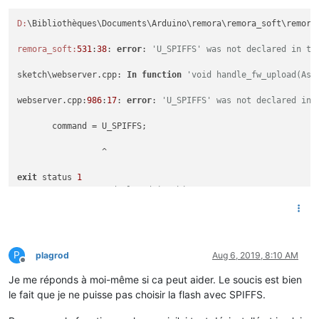
D:
\Bibliothèques\Documents\Arduino\remora\remora_soft\remora
remora_soft:
531
:
38
: 
error
: 
'U_SPIFFS' was not declared in th
sketch\webserver.cpp: 
In
function
'void handle_fw_upload(Asy
webserver.cpp:
986
:
17
: 
error
: 
'U_SPIFFS' was not declared in 
       command = U_SPIFFS;

                 ^

exit
 status 
1
'U_SPIFFS' was not declared in this scope
P
plagrod
Aug 6, 2019, 8:10 AM
Offline
Je me réponds à moi-même si ca peut aider. Le soucis est bien
le fait que je ne puisse pas choisir la flash avec SPIFFS.