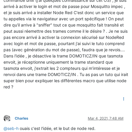
commande unix (j'ai quelques connaissance sur cet OS) , je suis
arrivé à activer le login et mot de passe pour Mosquitto impec ,
et je suis arrivé a installer Node Red C'est donc un service que
tu appelles via le navigateur avec un port spécifique ! On peut
dire qu'il arrive à "sniffer" tout ce que mosquitto fait transité et
peut aussi réemettre des trames comme il le désire ? . Je ne suis
pas encore arrivé à activer la connexion sécurisé sur NodeRed
avec login et mot de passe, pourtant j'ai suivi le tuto comprend
pas (avec génération du mot de passe), faudra que je revois....
Dans l'idée , je désactive la trame DOMOTICZ/IN que tasmota
envoit, je réceptionne uniquement la trame standard que
tasmota envoit, j'extrait les 2 compteurs qui m’intéresse et je
renvoi dans une trame DOMOTICZ/IN . Tu as pas un tuto qui irait
super bien pour expliquer les différentes macro que utilise node
red ?
Charles
Mar 4, 2021, 7:48 AM
Offline
@
seb-h
ouais c'est l'idée, et le but de node red.