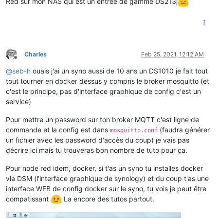
Red sur mon NAS qui est un entrée de gamme DS213j
Charles
Feb 25, 2021, 12:12 AM
Offline
@
seb-h
ouais j'ai un syno aussi de 10 ans un DS1010 je fait tout
tout tourner en docker dessus y compris le broker mosquitto (et
c'est le principe, pas d'interface graphique de config c'est un
service)
Pour mettre un password sur ton broker MQTT c'est ligne de
commande et la config est dans
(faudra générer
mosquitto.conf
un fichier avec les password d'accès du coup) je vais pas
décrire ici mais tu trouveras bon nombre de tuto pour ça.
Pour node red idem, docker, si t'as un syno tu installes docker
via DSM (l'interface graphique de synology) et du coup t'as une
interface WEB de config docker sur le syno, tu vois je peut être
compatissant
La encore des tutos partout.