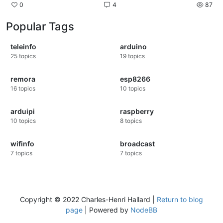
0
4
87
Popular Tags
teleinfo
arduino
25
topics
19
topics
remora
esp8266
16
topics
10
topics
arduipi
raspberry
10
topics
8
topics
wifinfo
broadcast
7
topics
7
topics
Copyright © 2022 Charles-Henri Hallard |
Return to blog
page
| Powered by
NodeBB