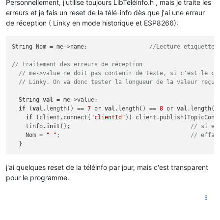
Personnellement, j'utilise toujours LibTéléinfo.h , mais je traite les
erreurs et je fais un reset de la télé-info dès que j'ai une erreur
de réception ( Linky en mode historique et ESP8266):
String Nom = me->name;                  
//Lecture etiquette 
// traitement des erreurs de réception
// me->value ne doit pas contenir de texte, si c'est le ca
// Linky. On va donc tester la longueur de la valeur reçue
  String 
val
 = me->value;

if
 (
val
.length() == 
7
 or 
val
.length() == 
8
 or 
val
.length()
if
 (client.connect(
"clientId"
)) client.publish(TopicContr
    tinfo.
init
();                                   
// si er
    Nom = 
" "
;                                      
// effac
j'ai quelques reset de la téléinfo par jour, mais c'est transparent
pour le programme.