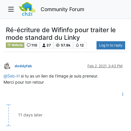
Community Forum
Ré-écriture de Wifinfo pour traiter le
mode standard du Linky
110
27
57.8k
12
Log in to reply
WifInfo
doddyfab
Feb 2, 2021, 3:43 PM
Offline
@
Seb-H
si tu as un lien de l’image je suis preneur.
Merci pour ton retour
11 days later