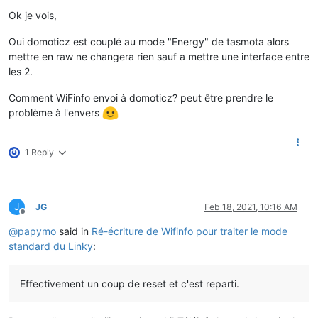
Offline
Ok je vois,
Oui domoticz est couplé au mode "Energy" de tasmota alors
mettre en raw ne changera rien sauf a mettre une interface entre
les 2.
Comment WiFinfo envoi à domoticz? peut être prendre le
problème à l'envers
1 Reply
J
JG
Feb 18, 2021, 10:16 AM
Offline
@
papymo
said in
Ré-écriture de Wifinfo pour traiter le mode
standard du Linky
:
Effectivement un coup de reset et c'est reparti.