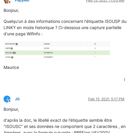
PapyMo
Feb 15, 2021, 11:05 AM
Offline
Bonjour,
Quelqu'un à des informations concernant l'étiquette ISOUSP du
LINKY en mode historique ? Ci-dessous une capture partielle
d'une page Wifinfo :
Maurice
J
JG
Feb 15, 2021, 5:17 PM
Offline
Bonjour,
d'après la doc, le libellé exact de l'étiquette semble être
"ISOUSC" et ses données ne comportent que 2 caractères , en
Ampères, avec la formule suivante : PREF(en VA)/200V.