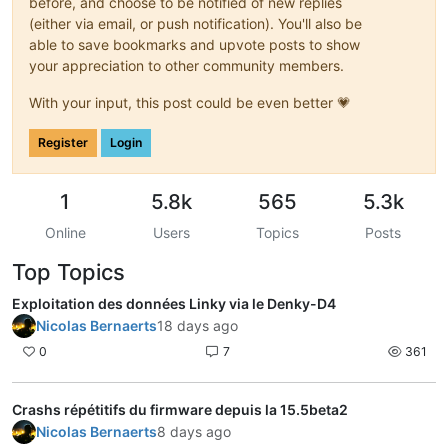
before, and choose to be notified of new replies
(either via email, or push notification). You'll also be
able to save bookmarks and upvote posts to show
your appreciation to other community members.
With your input, this post could be even better 💗
Register
Login
1
5.8k
565
5.3k
Online
Users
Topics
Posts
Top Topics
Exploitation des données Linky via le Denky-D4
Nicolas Bernaerts
18 days ago
0
7
361
Crashs répétitifs du firmware depuis la 15.5beta2
Nicolas Bernaerts
8 days ago