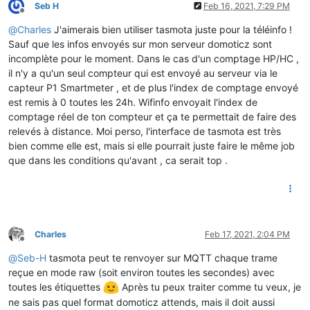
Seb H
Feb 16, 2021, 7:29 PM
Offline
@
Charles
J'aimerais bien utiliser tasmota juste pour la téléinfo !
Sauf que les infos envoyés sur mon serveur domoticz sont
incomplète pour le moment. Dans le cas d'un comptage HP/HC ,
il n'y a qu'un seul compteur qui est envoyé au serveur via le
capteur P1 Smartmeter , et de plus l'index de comptage envoyé
est remis à 0 toutes les 24h. Wifinfo envoyait l'index de
comptage réel de ton compteur et ça te permettait de faire des
relevés à distance. Moi perso, l'interface de tasmota est très
bien comme elle est, mais si elle pourrait juste faire le même job
que dans les conditions qu'avant , ca serait top .
Charles
Feb 17, 2021, 2:04 PM
Offline
@
Seb-H
tasmota peut te renvoyer sur MQTT chaque trame
reçue en mode raw (soit environ toutes les secondes) avec
toutes les étiquettes
Après tu peux traiter comme tu veux, je
ne sais pas quel format domoticz attends, mais il doit aussi