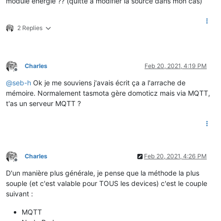
module energie ?? (quitte à modifier la source dans mon cas)
2 Replies
Charles
Feb 20, 2021, 4:19 PM
Offline
@
seb-h
Ok je me souviens j'avais écrit ça a l'arrache de
mémoire. Normalement tasmota gère domoticz mais via MQTT,
t'as un serveur MQTT ?
Charles
Feb 20, 2021, 4:26 PM
Offline
D'un manière plus générale, je pense que la méthode la plus
souple (et c'est valable pour TOUS les devices) c'est le couple
suivant :
MQTT