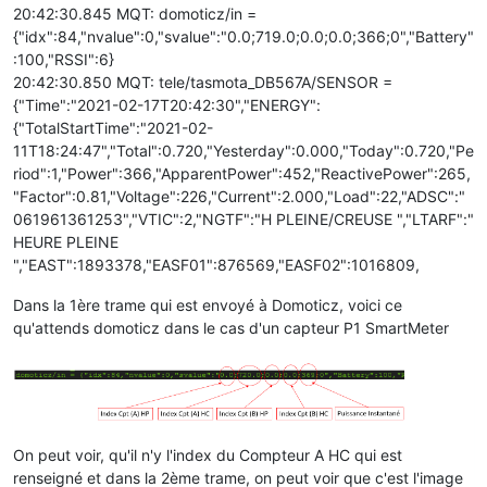
20:42:30.845 MQT: domoticz/in =
{"idx":84,"nvalue":0,"svalue":"0.0;719.0;0.0;0.0;366;0","Battery"
:100,"RSSI":6}
20:42:30.850 MQT: tele/tasmota_DB567A/SENSOR =
{"Time":"2021-02-17T20:42:30","ENERGY":
{"TotalStartTime":"2021-02-
11T18:24:47","Total":0.720,"Yesterday":0.000,"Today":0.720,"Pe
riod":1,"Power":366,"ApparentPower":452,"ReactivePower":265,
"Factor":0.81,"Voltage":226,"Current":2.000,"Load":22,"ADSC":"
061961361253","VTIC":2,"NGTF":"H PLEINE/CREUSE ","LTARF":"
HEURE PLEINE
","EAST":1893378,"EASF01":876569,"EASF02":1016809,
Dans la 1ère trame qui est envoyé à Domoticz, voici ce
qu'attends domoticz dans le cas d'un capteur P1 SmartMeter
On peut voir, qu'il n'y l'index du Compteur A HC qui est
renseigné et dans la 2ème trame, on peut voir que c'est l'image