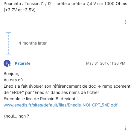
Pour info : Tension I1 / I2 = crête à crête à 7,4 V sur 1000 Ohms
(+3,7V et -3,5V)
4 months later
P
Patarafe
May 31, 2017, 11:26 PM
Offline
Bonjour,
Au cas où...
Enedis a fait évoluer son référencement de doc => remplacement
de "ERDF" par "Enedis" dans ses noms de fichier
Exemple le lien de Romain B. devient :
www.enedis.fr/sites/default/files/Enedis-NOI-CPT_54E.pdf
¿nouï... non ?