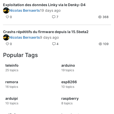
Exploitation des données Linky via le Denky-D4
Nicolas Bernaerts
19 days ago
0
7
368
Crashs répétitifs du firmware depuis la 15.5beta2
Nicolas Bernaerts
9 days ago
0
4
109
Popular Tags
teleinfo
arduino
25
topics
19
topics
remora
esp8266
16
topics
10
topics
arduipi
raspberry
10
topics
8
topics