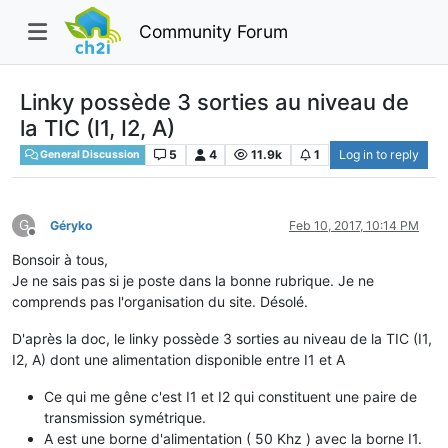
Community Forum
Linky possède 3 sorties au niveau de
la TIC (I1, I2, A)
5
4
11.9k
1
Log in to reply
General Discussion
G
Géryko
Feb 10, 2017, 10:14 PM
Offline
Bonsoir à tous,
Je ne sais pas si je poste dans la bonne rubrique. Je ne
comprends pas l'organisation du site. Désolé.
D'après la doc, le linky possède 3 sorties au niveau de la TIC (I1,
I2, A) dont une alimentation disponible entre I1 et A
Ce qui me gêne c'est I1 et I2 qui constituent une paire de
transmission symétrique.
A est une borne d'alimentation ( 50 Khz ) avec la borne I1.