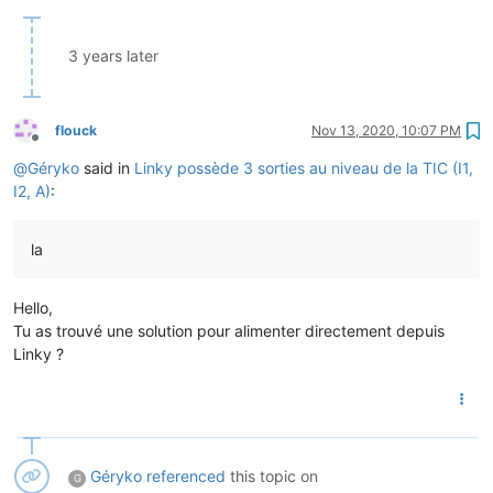
3 years later
flouck
Nov 13, 2020, 10:07 PM
Offline
@
Géryko
said in
Linky possède 3 sorties au niveau de la TIC (I1,
I2, A)
:
la
Hello,
Tu as trouvé une solution pour alimenter directement depuis
Linky ?
Géryko
referenced
this topic on
G