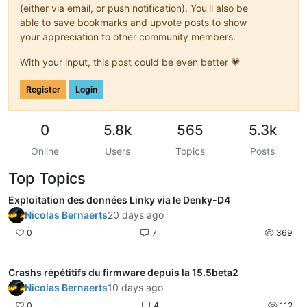
(either via email, or push notification). You'll also be
able to save bookmarks and upvote posts to show
your appreciation to other community members.
With your input, this post could be even better 💗
Register
Login
0
5.8k
565
5.3k
Online
Users
Topics
Posts
Top Topics
Exploitation des données Linky via le Denky-D4
Nicolas Bernaerts
20 days ago
0
7
369
Crashs répétitifs du firmware depuis la 15.5beta2
Nicolas Bernaerts
10 days ago
0
4
112