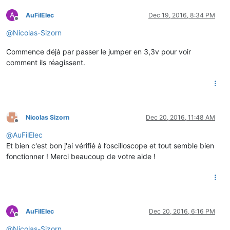
A
AuFilElec
Dec 19, 2016, 8:34 PM
Offline
@
Nicolas-Sizorn
Commence déjà par passer le jumper en 3,3v pour voir
comment ils réagissent.
Nicolas Sizorn
Dec 20, 2016, 11:48 AM
Offline
@
AuFilElec
Et bien c'est bon j'ai vérifié à l’oscilloscope et tout semble bien
fonctionner ! Merci beaucoup de votre aide !
A
AuFilElec
Dec 20, 2016, 6:16 PM
Offline
@
Nicolas-Sizorn