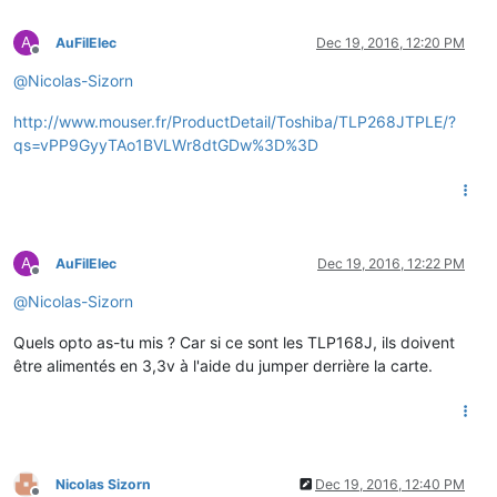
A
AuFilElec
Dec 19, 2016, 12:20 PM
Offline
@
Nicolas-Sizorn
http://www.mouser.fr/ProductDetail/Toshiba/TLP268JTPLE/?
qs=vPP9GyyTAo1BVLWr8dtGDw%3D%3D
A
AuFilElec
Dec 19, 2016, 12:22 PM
Offline
@
Nicolas-Sizorn
Quels opto as-tu mis ? Car si ce sont les TLP168J, ils doivent
être alimentés en 3,3v à l'aide du jumper derrière la carte.
Nicolas Sizorn
Dec 19, 2016, 12:40 PM