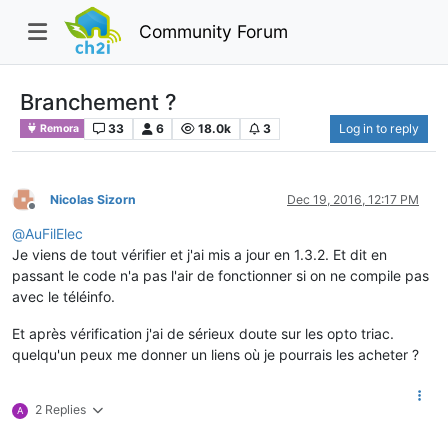
Community Forum
Branchement ?
33
6
18.0k
3
Log in to reply
Remora
Nicolas Sizorn
Dec 19, 2016, 12:17 PM
Offline
@
AuFilElec
Je viens de tout vérifier et j'ai mis a jour en 1.3.2. Et dit en
passant le code n'a pas l'air de fonctionner si on ne compile pas
avec le téléinfo.
Et après vérification j'ai de sérieux doute sur les opto triac.
quelqu'un peux me donner un liens où je pourrais les acheter ?
2 Replies
A