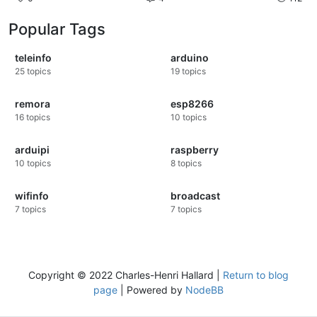
Popular Tags
teleinfo
arduino
25
topics
19
topics
remora
esp8266
16
topics
10
topics
arduipi
raspberry
10
topics
8
topics
wifinfo
broadcast
7
topics
7
topics
Copyright © 2022 Charles-Henri Hallard |
Return to blog
page
| Powered by
NodeBB