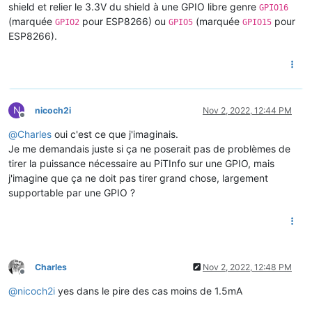
shield et relier le 3.3V du shield à une GPIO libre genre
GPIO16
(marquée
pour ESP8266) ou
(marquée
pour
GPIO2
GPIO5
GPIO15
ESP8266).
N
nicoch2i
Nov 2, 2022, 12:44 PM
Offline
@
Charles
oui c'est ce que j'imaginais.
Je me demandais juste si ça ne poserait pas de problèmes de
tirer la puissance nécessaire au PiTInfo sur une GPIO, mais
j'imagine que ça ne doit pas tirer grand chose, largement
supportable par une GPIO ?
Charles
Nov 2, 2022, 12:48 PM
Offline
@
nicoch2i
yes dans le pire des cas moins de 1.5mA