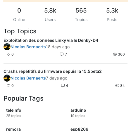
0
5.8k
565
5.3k
Online
Users
Topics
Posts
Top Topics
Exploitation des données Linky via le Denky-D4
Nicolas Bernaerts
18 days ago
0
7
360
Crashs répétitifs du firmware depuis la 15.5beta2
Nicolas Bernaerts
7 days ago
0
4
84
Popular Tags
teleinfo
arduino
25
topics
19
topics
remora
esp8266