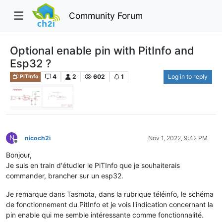
Community Forum
Optional enable pin with PitInfo and
Esp32 ?
4
2
602
1
Log in to reply
PiTInfo
N
nicoch2i
Nov 1, 2022, 9:42 PM
Offline
Bonjour,
Je suis en train d'étudier le PiTInfo que je souhaiterais
commander, brancher sur un esp32.
Je remarque dans Tasmota, dans la rubrique téléinfo, le schéma
de fonctionnement du PitInfo et je vois l'indication concernant la
pin enable qui me semble intéressante comme fonctionnalité.