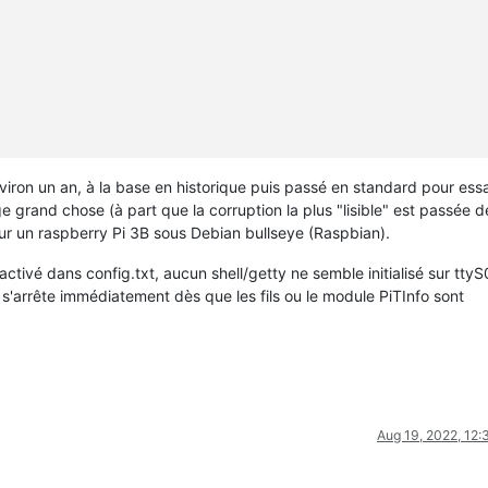
viron un an, à la base en historique puis passé en standard pour ess
 grand chose (à part que la corruption la plus "lisible" est passée 
r un raspberry Pi 3B sous Debian bullseye (Raspbian).
activé dans config.txt, aucun shell/getty ne semble initialisé sur ttyS0
t s'arrête immédiatement dès que les fils ou le module PiTInfo sont
C-v
] 
to
see
actual
port
settings
mmands
Aug 19, 2022, 12
ZK