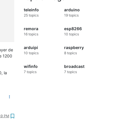
teleinfo
arduino
25
topics
19
topics
remora
esp8266
16
topics
10
topics
arduipi
raspberry
ayer de
10
topics
8
topics
de 1200
wifinfo
broadcast
7
topics
7
topics
, la
:39 PM