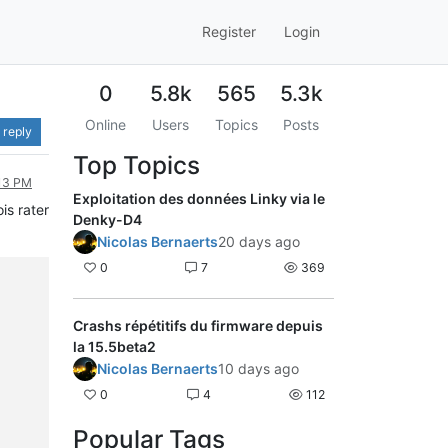
Register
Login
0
5.8k
565
5.3k
Online
Users
Topics
Posts
 reply
Top Topics
:13 PM
Exploitation des données Linky via le
is rater
Denky-D4
Nicolas Bernaerts
20 days ago
0
7
369
Crashs répétitifs du firmware depuis
la 15.5beta2
Nicolas Bernaerts
10 days ago
0
4
112
Popular Tags