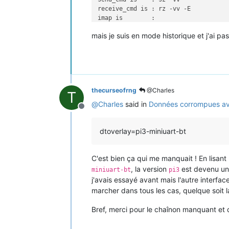
"rAfI&QT!ES)IA	IAA),FHAIIFJpuQAU*

receive_cmd is : rz -vv -E

                                          QI&ZM`%y&E
imap is        : 

                                     
omap is        : 

                                     
mais je suis en mode historique et j'ai pa
emap is        : crcrlf,delbs,

                                     
logfile is     : none

                                     
initstring     : none

                                     
exit_after is  : not set

                                     
exit is        : no

                                     
                                     
thecurseofrng
@Charles
Type [C-a] [C-h] to see available com
T
                                     
Terminal ready

@
Charles
said in
Données corrompues ave
                                     
nM314 :

Offline
Terminating...

OPTARIF HC.. <

Skipping tty reset...

ISOUSC 15 <

dtoverlay=pi3-miniuart-bt
HCHC 001043515 Y

HCHP 002625714 .

PTEC HP..  

C'est bien ça qui me manquait ! En lisan
IINST 001 X

, la version
est devenu un 
miniuart-bt
pi3
IMAX 002 A

j'avais essayé avant mais l'autre interfa
PAPP 00180 *

marcher dans tous les cas, quelque soit l
HHPHC A ,

MOTDE

Bref, merci pour le chaînon manquant e
Terminating...

Skipping tty reset...
