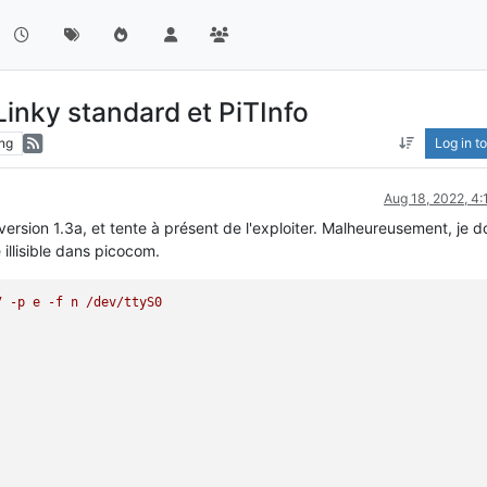
nky standard et PiTInfo
ng
Log in to
Aug 18, 2022, 4
ersion 1.3a, et tente à présent de l'exploiter. Malheureusement, je do
illisible dans picocom.
7
-p
e
-f
n
/dev/ttyS0