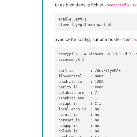
tu as bien dans le fichier
/boot/config.tx
enable_uart
=
1
dtoverlay
avec cette config, sur une buster c'est
/
root@pi03:~ # picocom -b 1200 -d 7 -p
XUQUE)QTPrAfI&QT!ES)IA
IAA),FHAIIBJ
picocom v3.1

port is        : /dev/ttyAMA0

flowcontrol    : none

baudrate is    : 1200

parity is      : even

databits are   : 7

stopbits are   : 1

escape is      : C-a

local echo is  : no

noinit is      : no

noreset is     : no

UQUE
Q)AH6V
hangup is      : no

BEY
nolock is      : no

XUQUE)Q
QEQ`EIA$f
send_cmd is    : sz -vv
