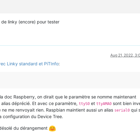
	[TY`DPr[TY@E	~[TY`EK

                                          &ZK

                                             &ZK

s de linky (encore) pour tester
                                                &ZK

                                                   &ZK

                                                      &ZK

                                                         &ZK

                                                            ZK

                                                              &Z
Aug 21, 2022, 3
mands

                                                                
c Linky standard et PiTInfo
:
                                                                
t la doc Raspberry, on dirait que le paramètre se nomme maintenant
alias déprécié. Et avec ce paramètre,
et
sont bien inv
ttyS0
ttyAMA0
ce ne me renvoyait rien. Raspbian maintient aussi un alias
qui 
serial0
a configuration du Device Tree.
t désolé du dérangement