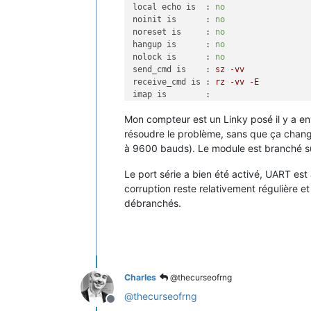
local echo is  :
no
noinit is      :
no
noreset is     :
no
hangup is      :
no
nolock is      :
no
send_cmd is    :
sz
-vv
receive_cmd is :
rz
-vv
-E
imap is        :
omap is        :
Mon compteur est un Linky posé il y a en
emap is        :
crcrlf,delbs,
logfile is     :
none
résoudre le problème, sans que ça change
initstring     :
none
à 9600 bauds). Le module est branché su
exit_after is  :
not
set
exit is        :
no
Le port série a bien été activé, UART est 
corruption reste relativement régulière e
!!
Settings
mismatch
!!
Type
 [
C-a
] [
débranchés.
Type
 [
C-a
] [
C-h
] 
to
see
available
co
Terminal
ready
AA
GQMƄP2��U*QUEET`r&ZM`%y
Zr[TY`DPr[TY`E~[TQHEK
&ZK&ZK
Charles
@thecurseofrng
&ZK
&ZK
@
thecurseofrng
Offline
&