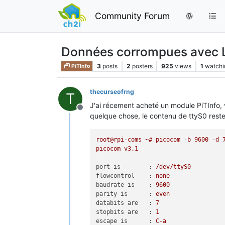
Community Forum
Données corrompues avec Li
3
posts
2
posters
925
views
1
watchi
PiTInfo
thecurseofrng
T
J'ai récement acheté un module PiTInfo, v
Offline
quelque chose, le contenu de ttyS0 reste 
root@rpi-coms
~#
picocom
-b
9600
-d
picocom
v3.1
port is        :
/dev/ttyS0
flowcontrol    :
none
baudrate is    :
9600
parity is      :
even
databits are   :
7
stopbits are   :
1
escape is      :
C-a