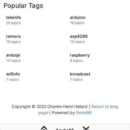
Popular Tags
teleinfo
arduino
25
topics
19
topics
remora
esp8266
16
topics
10
topics
arduipi
raspberry
10
topics
8
topics
wifinfo
broadcast
7
topics
7
topics
Copyright © 2022 Charles-Henri Hallard |
Return to blog
page
| Powered by
NodeBB