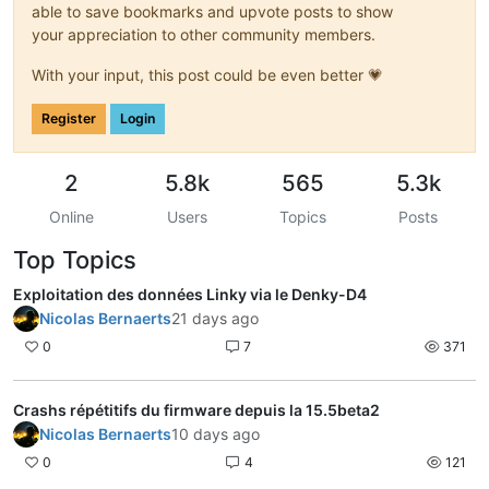
able to save bookmarks and upvote posts to show
your appreciation to other community members.
With your input, this post could be even better 💗
Register
Login
2
5.8k
565
5.3k
Online
Users
Topics
Posts
Top Topics
Exploitation des données Linky via le Denky-D4
Nicolas Bernaerts
21 days ago
0
7
371
Crashs répétitifs du firmware depuis la 15.5beta2
Nicolas Bernaerts
10 days ago
0
4
121