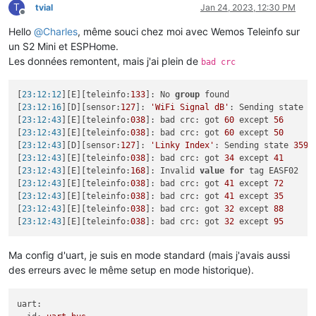
T
tvial
Jan 24, 2023, 12:30 PM
Offline
Hello
@
Charles
, même souci chez moi avec Wemos Teleinfo sur
un S2 Mini et ESPHome.
Les données remontent, mais j'ai plein de
bad crc
[
23:12:12
][E][teleinfo:
133
]: No 
group
 found

[
23:12:16
][D][sensor:
127
]: 
'WiFi Signal dB'
: Sending state 
-
[
23:12:43
][E][teleinfo:
038
]: bad crc: got 
60
 except 
56
[
23:12:43
][E][teleinfo:
038
]: bad crc: got 
60
 except 
50
[
23:12:43
][D][sensor:
127
]: 
'Linky Index'
: Sending state 
3591
[
23:12:43
][E][teleinfo:
038
]: bad crc: got 
34
 except 
41
[
23:12:43
][E][teleinfo:
168
]: Invalid 
value
for
 tag EASF02

[
23:12:43
][E][teleinfo:
038
]: bad crc: got 
41
 except 
72
[
23:12:43
][E][teleinfo:
038
]: bad crc: got 
41
 except 
35
[
23:12:43
][E][teleinfo:
038
]: bad crc: got 
32
 except 
88
[
23:12:43
][E][teleinfo:
038
]: bad crc: got 
32
 except 
95
Ma config d'uart, je suis en mode standard (mais j'avais aussi
des erreurs avec le même setup en mode historique).
uart: