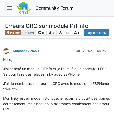
Community Forum
Erreurs CRC sur module PiTinfo
5
3
1.8k
1
Log in to reply
PiTInfo
ESPHOME
Stephane ANGOT
Jul 12, 2021, 2:56 PM
Offline
Hello,
J'ai acheté un module PiTinfo et je l'ai relié à un nodeMCU ESP
32 pour faire des relevés linky avec ESPHome.
J'ai de nombreuses erreur de CRC avec le module de ESPHome
"teleinfo"
Mon linky est en mode historique, je reçois la plupart des trames
correctement, mais beaucoup de trames contiennent des erreur
CRC.