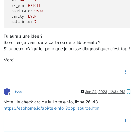
id:
uart_bus
rx_pin:
GPIO11
baud_rate:
9600
parity:
EVEN
data_bits:
7
Tu aurais une idée ?
Savoir si ça vient de la carte ou de la lib teleinfo ?
Si tu peux m'aiguiller pour que je puisse diagnostiquer c'est top !
Merci.
T
tvial
Jan 24, 2023, 12:34 PM
Offline
Note : le check crc de la lib teleinfo, ligne 26-43
https://esphome.io/api/teleinfo_8cpp_source.html