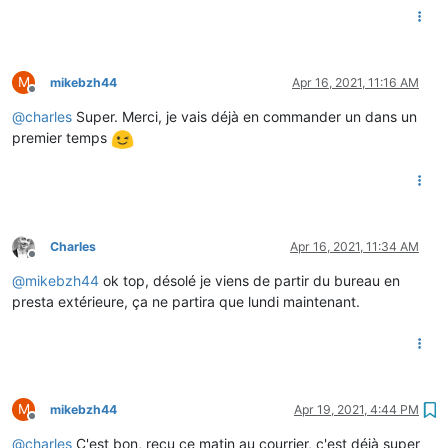
M
mikebzh44
Apr 16, 2021, 11:16 AM
Offline
@
charles
Super. Merci, je vais déjà en commander un dans un
premier temps
Charles
Apr 16, 2021, 11:34 AM
Offline
@
mikebzh44
ok top, désolé je viens de partir du bureau en
presta extérieure, ça ne partira que lundi maintenant.
M
mikebzh44
Apr 19, 2021, 4:44 PM
Offline
@
charles
C'est bon, reçu ce matin au courrier, c'est déjà super