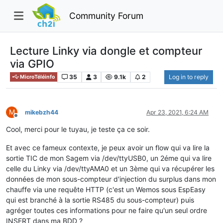
Community Forum
Lecture Linky via dongle et compteur
via GPIO
35
3
9.1k
2
Log in to reply
MicroTéléinfo
M
mikebzh44
Apr 23, 2021, 6:24 AM
Offline
Cool, merci pour le tuyau, je teste ça ce soir.
Et avec ce fameux contexte, je peux avoir un flow qui va lire la
sortie TIC de mon Sagem via /dev/ttyUSB0, un 2éme qui va lire
celle du Linky via /dev/ttyAMA0 et un 3ème qui va récupérer les
données de mon sous-compteur d'injection du surplus dans mon
chauffe via une requête HTTP (c'est un Wemos sous EspEasy
qui est branché à la sortie RS485 du sous-compteur) puis
agréger toutes ces informations pour ne faire qu'un seul ordre
INSERT dans ma BDD ?