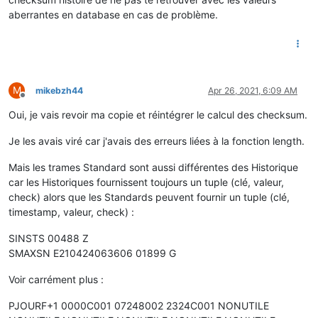
	        flow.
set
(label,parseInt(
value
,
10
));

        }

aberrantes en database en cas de problème.
	    }

if
 ( label == 
"EASF02"
)

	}

        {

else
            flow.
set
(
"HP"
,parseInt(
value
,
10
));

	{

        }

		console.log(
"'%s' '%s' '%s' => Bad Checksum 
if
 ( label == 
"LTARF"
)

	}

        {

M
mikebzh44
Apr 26, 2021, 6:09 AM
}

Offline
if
 (
value
 == 
'HEURE  PLEINE'
)

            {

Oui, je vais revoir ma copie et réintégrer le calcul des checksum.
                flow.
set
(
"TARIF"
,
'HP..'
);

            }

Je les avais viré car j'avais des erreurs liées à la fonction length.
else
            {

Mais les trames Standard sont aussi différentes des Historique
                flow.
set
(
"TARIF"
,
'HC..'
);

car les Historiques fournissent toujours un tuple (clé, valeur,
            }

check) alors que les Standards peuvent fournir un tuple (clé,
        }

timestamp, valeur, check) :
if
 ( label == 
"IRMS1"
)

        {

SINSTS 00488 Z
            flow.
set
(label,parseInt(
value
,
10
));

SMAXSN E210424063606 01899 G
        }

if
 ( label == 
"SINSTS"
)

Voir carrément plus :
        {

            flow.
set
(label,parseInt(
value
,
10
));

PJOURF+1 0000C001 07248002 2324C001 NONUTILE
        }

if
 ( label == 
"EAIT"
)
