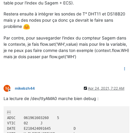
table pour l'index du Sagem + ECS).
Restera ensuite à intégrer les sondes de T° DHT11 et DS18B20
mais y a des nodes pour ça donc ça devrait le faire sans
problème
Par contre, pour sauvegarder l'index du compteur Sagem dans
le contexte, je fais flow.set('WH',value) mais pour lire la variable,
je ne peux pas faire comme dans ton exemple (context.flow.WH)
mais je dois passer par flow.get('WH')
M
mikebzh44
Apr 24, 2021, 7:22 AM
Offline
La lecture de /dev/ttyAMA0 marche bien debug :


ADSC	061961603260	5

VTIC	02	J

DATE	E210424091645		D
