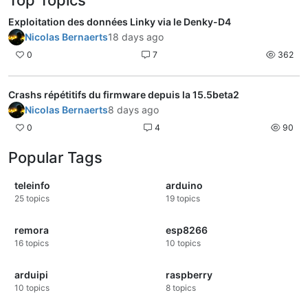
Top Topics
Exploitation des données Linky via le Denky-D4
Nicolas Bernaerts
18 days ago
0
7
362
Crashs répétitifs du firmware depuis la 15.5beta2
Nicolas Bernaerts
8 days ago
0
4
90
Popular Tags
teleinfo
arduino
25
topics
19
topics
remora
esp8266
16
topics
10
topics
arduipi
raspberry
10
topics
8
topics