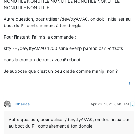
NONUTILE NONUTILE NONUTILE NONUTILE NONUTILE
        {

NONUTILE NONUTILE
            flow.
set
(label,parseInt(
value
,
10
));

        }

Autre question, pour utiliser /dev/ttyAMA0, on doit l'initialiser au
    }

boot du Pi, contrairement à ton dongle.
}

Pour l'instant, j'ai mis la commande :
stty -F /dev/ttyAMA0 1200 sane evenp parenb cs7 -crtscts
dans la crontab de root avec @reboot
Je suppose que c'est un peu crade comme manip, non ?
Charles
Apr 26, 2021, 8:45 AM
Offline
Autre question, pour utiliser /dev/ttyAMA0, on doit l'initialiser
au boot du Pi, contrairement à ton dongle.