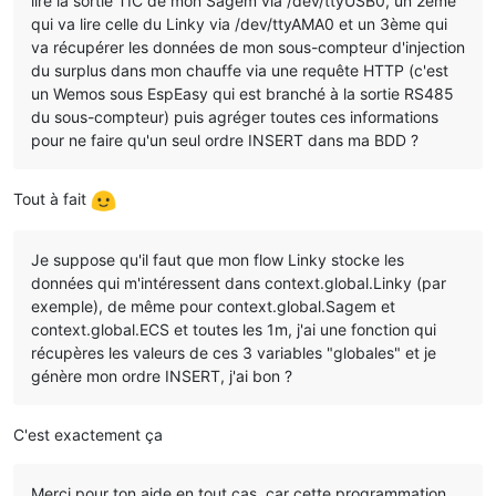
lire la sortie TIC de mon Sagem via /dev/ttyUSB0, un 2éme
qui va lire celle du Linky via /dev/ttyAMA0 et un 3ème qui
va récupérer les données de mon sous-compteur d'injection
du surplus dans mon chauffe via une requête HTTP (c'est
un Wemos sous EspEasy qui est branché à la sortie RS485
du sous-compteur) puis agréger toutes ces informations
pour ne faire qu'un seul ordre INSERT dans ma BDD ?
Tout à fait
Je suppose qu'il faut que mon flow Linky stocke les
données qui m'intéressent dans context.global.Linky (par
exemple), de même pour context.global.Sagem et
context.global.ECS et toutes les 1m, j'ai une fonction qui
récupères les valeurs de ces 3 variables "globales" et je
génère mon ordre INSERT, j'ai bon ?
C'est exactement ça
Merci pour ton aide en tout cas, car cette programmation