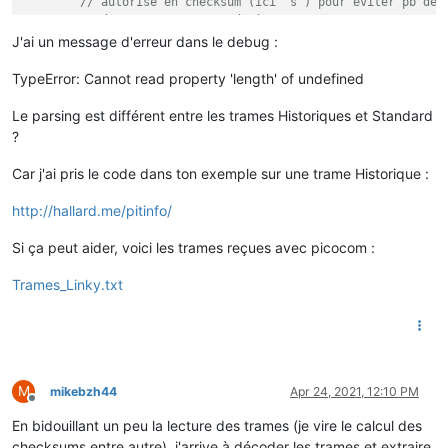
// autorisé en checksum (ici 's') pour eviter pb de 
PCOUP	09	
"

// donc espace espace devient espace s
SINSTS	00465	U

var
 myline = lines[line].toString().replace(
"  "
,
" s
J'ai un message d'erreur dans le debug :
SMAXSN	E210424063606	01899	G

SMAXSN-1	E210423060619	02700	S

// on dépile nos 3 valeurs
TypeError: Cannot read property 'length' of undefined
SINSTI	00000	<

var
 check = myline.pop();

SMAXIN	E210424000000	00000	M

var
value
 = myline.pop();

SMAXIN-1	E210423134052	00634	F

Le parsing est différent entre les trames Historiques et Standard
var
 label = myline.pop();

CCASN	E210424090000	00460	8

?
CCASN-1	E210424083000	00836	_

// On peu repositionner la checksum à espace si c'ét
CCAIN	E210424090000	00000	$

Car j'ai pris le code dans ton exemple sur une trame Historique :
if
 (check == 
"s"
) check = 
" "
;

CCAIN-1	E210424083000	00000	D

UMOY1	E210424091000	234	+

http://hallard.me/pitinfo/
STGE	001A4501	A

for
 (i = 
0
; i < label.length; i++) checksum += label.
MSG1	PAS DE          MESSAGE         	<

Si ça peut aider, voici les trames reçues avec picocom :
for
 (i = 
0
; i < 
value
.length; i++) checksum += 
value
PRM	14275687320408	:

 	checksum = ((checksum%
256
) & 
63
) + 
32
;

RELAIS	000	B

Trames_Linky.txt
 	checksum = String.fromCharCode(checksum);

NTARF	02	O

NJOURF	00	&

// Checksum correcte ?
NJOURF+1	00	B

if
 (checksum == check )

 	{

if
 ( label == 
"EASF01"
)

M
mikebzh44
Apr 24, 2021, 12:10 PM
	    {

Offline
	        flow.
set
(
"HC"
,parseInt(
value
,
10
));

En bidouillant un peu la lecture des trames (je vire le calcul des
	    }

checksums entre autre), j'arrive à décoder les trames et extraire