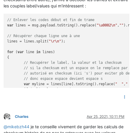
if
 ( label == 
"EASF02"
)

les couples label/values qui m'intéressent :
	    {

	        flow.
set
(
"HP"
,parseInt(
value
,
10
));

	    }

// Enlever les codes début et fin de trame
if
 ( label == 
"LTARF"
)

var
 lines = msg.payload.toString().replace(
"\u0002\n"
,
""
).re
	    {

if
 (
value
 == 
'HEURE  PLEINE'
)

// Récupérer chaque ligne une à une
	        {

lines = lines.split(
"\r\n"
);

	            flow.
set
(
"TARIF"
,
'HP..'
);

	        }

for
 (
var
 line 
in
 lines) 

else
{

	        {

// Recupérer le label, la valeur et la checksum
	            flow.
set
(
"TARIF"
,
'HC..'
);

// si la checksum est un espace on le remplace par u
	        }

// autorisé en checksum (ici 's') pour eviter pb de 
	    }

// donc espace espace devient espace s
if
 ( label == 
"IRMS1"
)

var
 myline = lines[line].toString().replace(
"  "
,
" s
	    {

if
 (myline.length == 
1
)

	        flow.
set
(label,parseInt(
value
,
10
));

	{

	    }

var
 entries = myline[
0
].split(
"\t"
);

if
 ( label == 
"SINSTS"
)

var
 label = entries[
0
];

	    {

var
value
 = entries[
1
];

	        flow.
set
(label,parseInt(
value
,
10
));

Charles
Apr 25, 2021, 10:11 PM
	    }

Offline
if
 ( label == 
"EASF01"
)

if
 ( label == 
"EAIT"
)

@
mikebzh44
je te conseille vivement de garder les calculs de
        {

	    {

            flow.
set
(
"HC"
,parseInt(
value
,
10
));

checksum histoire de ne pas te retrouver avec les valeurs