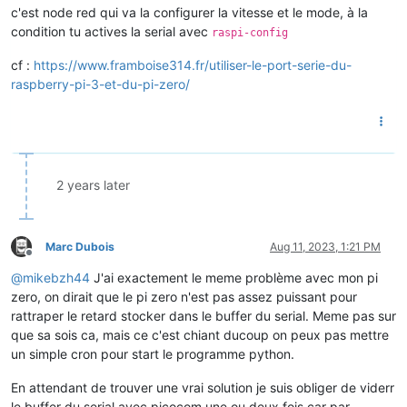
c'est node red qui va la configurer la vitesse et le mode, à la
condition tu actives la serial avec
raspi-config
cf :
https://www.framboise314.fr/utiliser-le-port-serie-du-
raspberry-pi-3-et-du-pi-zero/
2 years later
Marc Dubois
Aug 11, 2023, 1:21 PM
Offline
@
mikebzh44
J'ai exactement le meme problème avec mon pi
zero, on dirait que le pi zero n'est pas assez puissant pour
rattraper le retard stocker dans le buffer du serial. Meme pas sur
que sa sois ca, mais ce c'est chiant ducoup on peux pas mettre
un simple cron pour start le programme python.
En attendant de trouver une vrai solution je suis obliger de viderr
le buffer du serial avec picocom une ou deux fois car par