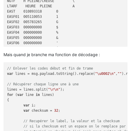
NGTF	H PLEINE/CREUSE 	\

LTARF	 HEURE  PLEINE  	A

EAST	010893318	0

EASF01	005110053	1

EASF02	005783265	G

EASF03	000000000	$

EASF04	000000000	%

EASF05	000000000	&

EASF06	000000000	'

EASF07	000000000	(

EASF08	000000000	)

Mais quand je branche ma fonction de décodage :
EASF09	000000000	*

EASF10	000000000	
"

// Enlever les codes début et fin de trame
EASD01	005110053	/

var
 lines = msg.payload.toString().replace(
"\u0002\n"
,
""
).re
EASD02	005783265	E

EASD03	000000000	"
// Récupérer chaque ligne une à une
EASD04	000000000	
#
lines = lines.split(
"\r\n"
EAIT	000038838	
#
for
 (
var
 line 
in
 lines) 

ERQ1	000007904	O

{

ERQ2	000007294	R

var
 i;

ERQ3	000040821	L

var
 checksum = 
32
;

ERQ4	004086122	U

IRMS1	002	0

// Recupérer le label, la valeur et la checksum
URMS1	234	C

// si la checksum est un espace on le remplace par u
PREF	09	H
