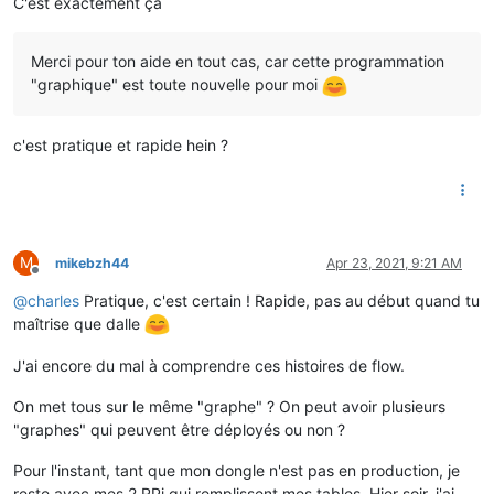
C'est exactement ça
Merci pour ton aide en tout cas, car cette programmation
"graphique" est toute nouvelle pour moi
c'est pratique et rapide hein ?
M
mikebzh44
Apr 23, 2021, 9:21 AM
Offline
@
charles
Pratique, c'est certain ! Rapide, pas au début quand tu
maîtrise que dalle
J'ai encore du mal à comprendre ces histoires de flow.
On met tous sur le même "graphe" ? On peut avoir plusieurs
"graphes" qui peuvent être déployés ou non ?
Pour l'instant, tant que mon dongle n'est pas en production, je
reste avec mes 2 RPi qui remplissent mes tables. Hier soir, j'ai