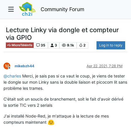
Community Forum
Lecture Linky via dongle et compteur
via GPIO
35
3
9.1k
2
Log in to reply
MicroTéléinfo
M
mikebzh44
Apr 22, 2021, 7:28 PM
Offline
@
charles
Merci, je sais pas si ca vaut le coup, je viens de tester
le dongle sur mon Linky sans la double liaison et picocom lit sans
problème les trames.
C'était soit un soucis de branchement, soit le fait d'avoir dérivé
la sortie TIC vers 2 serials
J'ai installé Node-Red, je m'attaque à la lecture de mes
compteurs maintenant