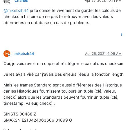
Charles
Apr 25, 2021, 10:11 PM
	    }

Offline
if
 ( label == 
"EASF01"
)

if
 ( label == 
"EAIT"
)

@
mikebzh44
je te conseille vivement de garder les calculs de
        {

	    {

            flow.
set
(
"HC"
,parseInt(
value
,
10
));

checksum histoire de ne pas te retrouver avec les valeurs
	        flow.
set
(label,parseInt(
value
,
10
));

        }

aberrantes en database en cas de problème.
	    }

if
 ( label == 
"EASF02"
)

	}

        {

else
            flow.
set
(
"HP"
,parseInt(
value
,
10
));

	{

        }

		console.log(
"'%s' '%s' '%s' => Bad Checksum 
if
 ( label == 
"LTARF"
)

	}

        {

M
mikebzh44
Apr 26, 2021, 6:09 AM
}

Offline
if
 (
value
 == 
'HEURE  PLEINE'
)

            {

Oui, je vais revoir ma copie et réintégrer le calcul des checksum.
                flow.
set
(
"TARIF"
,
'HP..'
);

            }

Je les avais viré car j'avais des erreurs liées à la fonction length.
else
            {

Mais les trames Standard sont aussi différentes des Historique
                flow.
set
(
"TARIF"
,
'HC..'
);

car les Historiques fournissent toujours un tuple (clé, valeur,
            }

check) alors que les Standards peuvent fournir un tuple (clé,
        }

timestamp, valeur, check) :
if
 ( label == 
"IRMS1"
)

        {

SINSTS 00488 Z
            flow.
set
(label,parseInt(
value
,
10
));

SMAXSN E210424063606 01899 G
        }

if
 ( label == 
"SINSTS"
)
