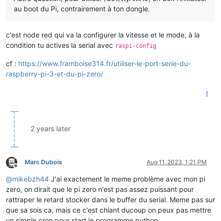
au boot du Pi, contrairement à ton dongle.
c'est node red qui va la configurer la vitesse et le mode, à la
condition tu actives la serial avec
raspi-config
cf :
https://www.framboise314.fr/utiliser-le-port-serie-du-
raspberry-pi-3-et-du-pi-zero/
2 years later
Marc Dubois
Aug 11, 2023, 1:21 PM
Offline
@
mikebzh44
J'ai exactement le meme problème avec mon pi
zero, on dirait que le pi zero n'est pas assez puissant pour
rattraper le retard stocker dans le buffer du serial. Meme pas sur
que sa sois ca, mais ce c'est chiant ducoup on peux pas mettre
un simple cron pour start le programme python.