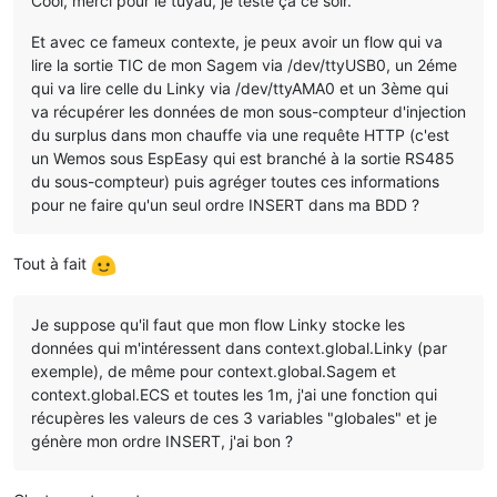
Cool, merci pour le tuyau, je teste ça ce soir.
Et avec ce fameux contexte, je peux avoir un flow qui va
lire la sortie TIC de mon Sagem via /dev/ttyUSB0, un 2éme
qui va lire celle du Linky via /dev/ttyAMA0 et un 3ème qui
va récupérer les données de mon sous-compteur d'injection
du surplus dans mon chauffe via une requête HTTP (c'est
un Wemos sous EspEasy qui est branché à la sortie RS485
du sous-compteur) puis agréger toutes ces informations
pour ne faire qu'un seul ordre INSERT dans ma BDD ?
Tout à fait
Je suppose qu'il faut que mon flow Linky stocke les
données qui m'intéressent dans context.global.Linky (par
exemple), de même pour context.global.Sagem et
context.global.ECS et toutes les 1m, j'ai une fonction qui
récupères les valeurs de ces 3 variables "globales" et je
génère mon ordre INSERT, j'ai bon ?