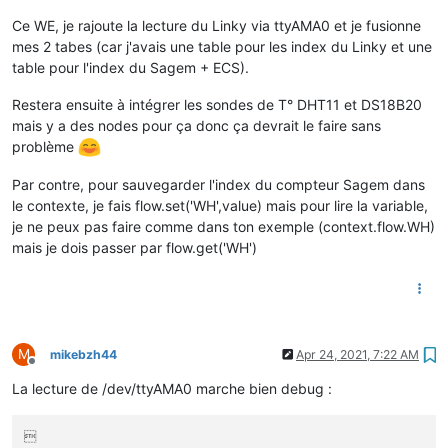
Ce WE, je rajoute la lecture du Linky via ttyAMA0 et je fusionne
mes 2 tabes (car j'avais une table pour les index du Linky et une
table pour l'index du Sagem + ECS).
Restera ensuite à intégrer les sondes de T° DHT11 et DS18B20
mais y a des nodes pour ça donc ça devrait le faire sans
problème
Par contre, pour sauvegarder l'index du compteur Sagem dans
le contexte, je fais flow.set('WH',value) mais pour lire la variable,
je ne peux pas faire comme dans ton exemple (context.flow.WH)
mais je dois passer par flow.get('WH')
M
mikebzh44
Apr 24, 2021, 7:22 AM
Offline
La lecture de /dev/ttyAMA0 marche bien debug :

