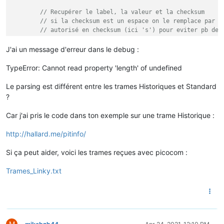
IRMS1	002	0

// Recupérer le label, la valeur et la checksum
URMS1	234	C

// si la checksum est un espace on le remplace par u
PREF	09	H

// autorisé en checksum (ici 's') pour eviter pb de 
PCOUP	09	
"

// donc espace espace devient espace s
SINSTS	00465	U

var
 myline = lines[line].toString().replace(
"  "
,
" s
J'ai un message d'erreur dans le debug :
SMAXSN	E210424063606	01899	G

SMAXSN-1	E210423060619	02700	S

// on dépile nos 3 valeurs
TypeError: Cannot read property 'length' of undefined
SINSTI	00000	<

var
 check = myline.pop();

SMAXIN	E210424000000	00000	M

var
value
 = myline.pop();

SMAXIN-1	E210423134052	00634	F

Le parsing est différent entre les trames Historiques et Standard
var
 label = myline.pop();

CCASN	E210424090000	00460	8

?
CCASN-1	E210424083000	00836	_

// On peu repositionner la checksum à espace si c'ét
CCAIN	E210424090000	00000	$

Car j'ai pris le code dans ton exemple sur une trame Historique :
if
 (check == 
"s"
) check = 
" "
;

CCAIN-1	E210424083000	00000	D

UMOY1	E210424091000	234	+

http://hallard.me/pitinfo/
STGE	001A4501	A

for
 (i = 
0
; i < label.length; i++) checksum += label.
MSG1	PAS DE          MESSAGE         	<

Si ça peut aider, voici les trames reçues avec picocom :
for
 (i = 
0
; i < 
value
.length; i++) checksum += 
value
PRM	14275687320408	:

 	checksum = ((checksum%
256
) & 
63
) + 
32
;

RELAIS	000	B

Trames_Linky.txt
 	checksum = String.fromCharCode(checksum);

NTARF	02	O

NJOURF	00	&

// Checksum correcte ?
NJOURF+1	00	B

if
 (checksum == check )

 	{

if
 ( label == 
"EASF01"
)
