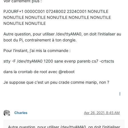
Voir carrément plus :
        {

            flow.
set
(label,parseInt(
value
,
10
));

PJOURF+1 0000C001 07248002 2324C001 NONUTILE
        }

if
 ( label == 
"EAIT"
)

NONUTILE NONUTILE NONUTILE NONUTILE NONUTILE
        {

NONUTILE NONUTILE
            flow.
set
(label,parseInt(
value
,
10
));

        }

Autre question, pour utiliser /dev/ttyAMA0, on doit l'initialiser au
    }

boot du Pi, contrairement à ton dongle.
}

Pour l'instant, j'ai mis la commande :
stty -F /dev/ttyAMA0 1200 sane evenp parenb cs7 -crtscts
dans la crontab de root avec @reboot
Je suppose que c'est un peu crade comme manip, non ?
Charles
Apr 26, 2021, 8:45 AM
Offline
Autre question, pour utiliser /dev/ttyAMA0, on doit l'initialiser