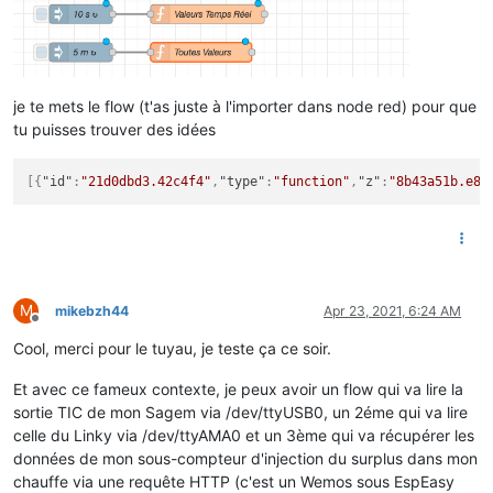
je te mets le flow (t'as juste à l'importer dans node red) pour que
tu puisses trouver des idées
[
{
"id"
:
"21d0dbd3.42c4f4"
,
"type"
:
"function"
,
"z"
:
"8b43a51b.e87
M
mikebzh44
Apr 23, 2021, 6:24 AM
Offline
Cool, merci pour le tuyau, je teste ça ce soir.
Et avec ce fameux contexte, je peux avoir un flow qui va lire la
sortie TIC de mon Sagem via /dev/ttyUSB0, un 2éme qui va lire
celle du Linky via /dev/ttyAMA0 et un 3ème qui va récupérer les
données de mon sous-compteur d'injection du surplus dans mon
chauffe via une requête HTTP (c'est un Wemos sous EspEasy