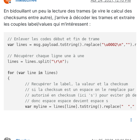
M
mikebzh44
Apr 24, 2021, 12:10 PM
	    {

Offline
	        flow.
set
(
"HC"
,parseInt(
value
,
10
));

En bidouillant un peu la lecture des trames (je vire le calcul des
	    }

checksums entre autre), j'arrive à décoder les trames et extraire
if
 ( label == 
"EASF02"
)

les couples label/values qui m'intéressent :
	    {

	        flow.
set
(
"HP"
,parseInt(
value
,
10
));

	    }

// Enlever les codes début et fin de trame
if
 ( label == 
"LTARF"
)

var
 lines = msg.payload.toString().replace(
"\u0002\n"
,
""
).re
	    {

if
 (
value
 == 
'HEURE  PLEINE'
)

// Récupérer chaque ligne une à une
	        {

lines = lines.split(
"\r\n"
);

	            flow.
set
(
"TARIF"
,
'HP..'
);

	        }

for
 (
var
 line 
in
 lines) 

else
{

	        {

// Recupérer le label, la valeur et la checksum
	            flow.
set
(
"TARIF"
,
'HC..'
);

// si la checksum est un espace on le remplace par u
	        }

// autorisé en checksum (ici 's') pour eviter pb de 
	    }

// donc espace espace devient espace s
if
 ( label == 
"IRMS1"
)

var
 myline = lines[line].toString().replace(
"  "
,
" s
	    {

if
 (myline.length == 
1
)

	        flow.
set
(label,parseInt(
value
,
10
));

	{

	    }

var
 entries = myline[
0
].split(
"\t"
);

if
 ( label == 
"SINSTS"
)

var
 label = entries[
0
];

	    {

var
value
 = entries[
1
];

	        flow.
set
(label,parseInt(
value
,
10
));
