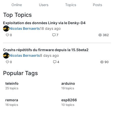
Online
Users
Topics
Posts
Top Topics
Exploitation des données Linky via le Denky-D4
Nicolas Bernaerts
18 days ago
0
7
362
Crashs répétitifs du firmware depuis la 15.5beta2
Nicolas Bernaerts
8 days ago
0
4
90
Popular Tags
teleinfo
arduino
25
topics
19
topics
remora
esp8266
16
topics
10
topics