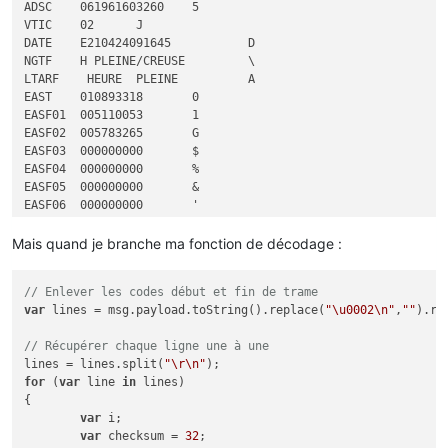
ADSC	061961603260	5

VTIC	02	J

DATE	E210424091645		D

NGTF	H PLEINE/CREUSE 	\

LTARF	 HEURE  PLEINE  	A

EAST	010893318	0

EASF01	005110053	1

EASF02	005783265	G

EASF03	000000000	$

EASF04	000000000	%

EASF05	000000000	&

EASF06	000000000	'

EASF07	000000000	(

EASF08	000000000	)

Mais quand je branche ma fonction de décodage :
EASF09	000000000	*

EASF10	000000000	
"

// Enlever les codes début et fin de trame
EASD01	005110053	/

var
 lines = msg.payload.toString().replace(
"\u0002\n"
,
""
).re
EASD02	005783265	E

EASD03	000000000	"
// Récupérer chaque ligne une à une
EASD04	000000000	
#
lines = lines.split(
"\r\n"
EAIT	000038838	
#
for
 (
var
 line 
in
 lines) 

ERQ1	000007904	O

{

ERQ2	000007294	R

var
 i;

ERQ3	000040821	L

var
 checksum = 
32
;

ERQ4	004086122	U
