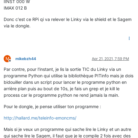
IINST 000 W
IMAX 012 B
Donc c'est ce RPi qi va relever le Linky via le shield et le Sagem
via le dongle.
M
mikebzh44
Apr 21, 2021, 7:59 PM
Offline
Par contre, pour l'instant, je lis la sortie TIC du Linky via un
programme Python qui utilise la bibliothèque PITinfo mais je dois
bidouiller dans un script pour lancer le programme python en
arrière plan puis au bout de 10s, je fais un grep et je kill le
process car le programme python ne rend jamais la main.
Pour le dongle, je pense utiliser ton programme :
http://hallard.me/teleinfo-emoncms/
Mais si je veux un programme qui sache lire le Linky et un autre
qui sache lire le Sagem, il faut que je le compile 2 fois avec des