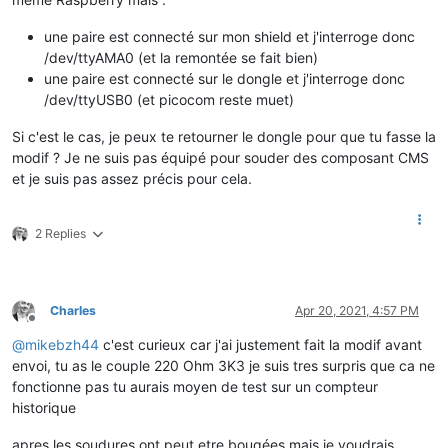
une paire est connecté sur mon shield et j'interroge donc
/dev/ttyAMA0 (et la remontée se fait bien)
une paire est connecté sur le dongle et j'interroge donc
/dev/ttyUSB0 (et picocom reste muet)
Si c'est le cas, je peux te retourner le dongle pour que tu fasse la
modif ? Je ne suis pas équipé pour souder des composant CMS
et je suis pas assez précis pour cela.
2 Replies
Charles
Apr 20, 2021, 4:57 PM
Offline
@
mikebzh44
c'est curieux car j'ai justement fait la modif avant
envoi, tu as le couple 220 Ohm 3K3 je suis tres surpris que ca ne
fonctionne pas tu aurais moyen de test sur un compteur
historique
apres les soudures ont peut etre bougées mais je voudrais