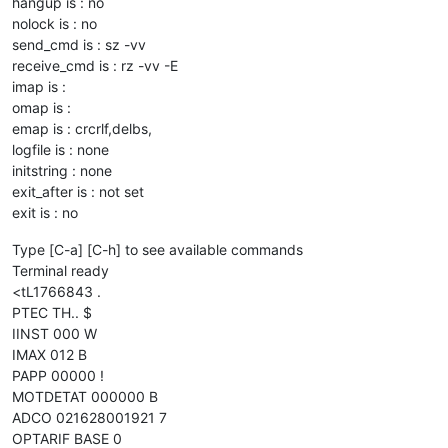
hangup is : no
nolock is : no
send_cmd is : sz -vv
receive_cmd is : rz -vv -E
imap is :
omap is :
emap is : crcrlf,delbs,
logfile is : none
initstring : none
exit_after is : not set
exit is : no
Type [C-a] [C-h] to see available commands
Terminal ready
<tL1766843 .
PTEC TH.. $
IINST 000 W
IMAX 012 B
PAPP 00000 !
MOTDETAT 000000 B
ADCO 021628001921 7
OPTARIF BASE 0