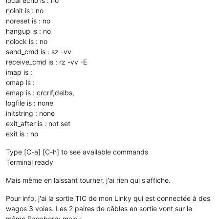
local echo is : no
noinit is : no
noreset is : no
hangup is : no
nolock is : no
send_cmd is : sz -vv
receive_cmd is : rz -vv -E
imap is :
omap is :
emap is : crcrlf,delbs,
logfile is : none
initstring : none
exit_after is : not set
exit is : no
Type [C-a] [C-h] to see available commands
Terminal ready
Mais même en laissant tourner, j'ai rien qui s'affiche.
Pour info, j'ai la sortie TIC de mon Linky qui est connectée à des
wagos 3 voies. Les 2 paires de câbles en sortie vont sur le
même Raspberry mais :