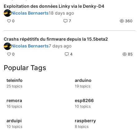
Exploitation des données Linky via le Denky-D4
Nicolas Bernaerts
18 days ago
0
7
360
Crashs répétitifs du firmware depuis la 15.5beta2
Nicolas Bernaerts
7 days ago
0
4
85
Popular Tags
teleinfo
arduino
25
topics
19
topics
remora
esp8266
16
topics
10
topics
arduipi
raspberry
10
topics
8
topics