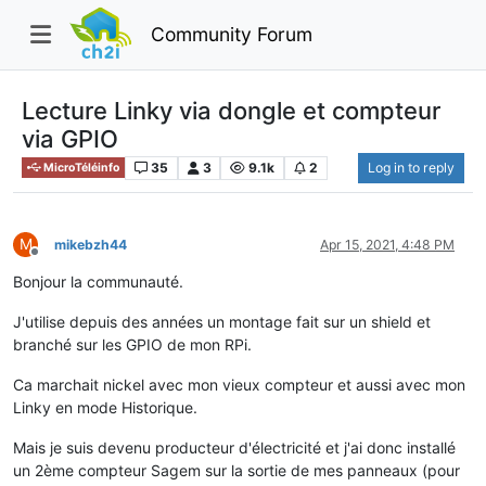
Community Forum
Lecture Linky via dongle et compteur
via GPIO
35
3
9.1k
2
Log in to reply
MicroTéléinfo
M
mikebzh44
Apr 15, 2021, 4:48 PM
Offline
Bonjour la communauté.
J'utilise depuis des années un montage fait sur un shield et
branché sur les GPIO de mon RPi.
Ca marchait nickel avec mon vieux compteur et aussi avec mon
Linky en mode Historique.
Mais je suis devenu producteur d'électricité et j'ai donc installé
un 2ème compteur Sagem sur la sortie de mes panneaux (pour