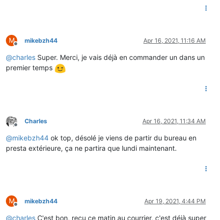
M
mikebzh44
Apr 16, 2021, 11:16 AM
Offline
@
charles
Super. Merci, je vais déjà en commander un dans un
premier temps
Charles
Apr 16, 2021, 11:34 AM
Offline
@
mikebzh44
ok top, désolé je viens de partir du bureau en
presta extérieure, ça ne partira que lundi maintenant.
M
mikebzh44
Apr 19, 2021, 4:44 PM
Offline
@
charles
C'est bon, reçu ce matin au courrier, c'est déjà super