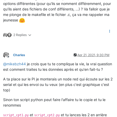
options différentes (pour qu'ils se nomment différemment, pour
qu'ils aient des fichiers de conf différents, ...) ? Va falloir que je
me plonge de le makefile et le fichier .c, ça va me rappeler ma
jeunesse
2 Replies
Charles
Apr 21, 2021, 9:30 PM
Offline
@
mikebzh44
je crois que tu te complique la vie, la vrai question
est comment traites tu les données après et qu'en fait-tu ?
A ta place sur le PI je monterais un node red qui écoute sur les 2
serial et qui les envoi ou tu veux (en plus c'est graphique c'est
top)
Sinon ton script python peut faire l'affaire tu le copie et tu le
renommes
et
et tu lances les 2 en arrière
script_cpt1.py
script_cpt2.py