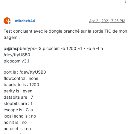
M
mikebzh44
Apr 21, 2021, 7:26 PM
Offline
Test concluant avec le dongle branché sur la sortie TIC de mon
Sagem :
pi@raspberrypi:~ $ picocom -b 1200 -d 7 -p e -f n
/dev/ttyUSB0
picocom v3.1
port is : /dev/ttyUSB0
flowcontrol : none
baudrate is : 1200
parity is : even
databits are : 7
stopbits are : 1
escape is : C-a
local echo is : no
noinit is : no
noreset is : no