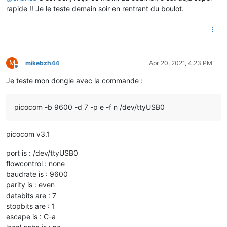
rapide !! Je le teste demain soir en rentrant du boulot.
M
mikebzh44
Apr 20, 2021, 4:23 PM
Offline
Je teste mon dongle avec la commande :
picocom -b 9600 -d 7 -p e -f n /dev/ttyUSB0
picocom v3.1
port is : /dev/ttyUSB0
flowcontrol : none
baudrate is : 9600
parity is : even
databits are : 7
stopbits are : 1
escape is : C-a