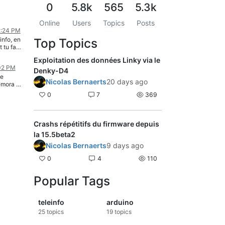
0
5.8k
565
5.3k
Online
Users
Topics
Posts
2:24 PM
info, en
Top Topics
t tu fais
hrase
Exploitation des données Linky via le
car moi
:02 PM
ait une
Denky-D4
Je
ment et
Nicolas Bernaerts
20 days ago
emora et
r le
0
7
369
de
emos
 je
 +
Crashs répétitifs du firmware depuis
 Je
la 15.5beta2
ons à
plus....
Nicolas Bernaerts
9 days ago
0
4
110
Popular Tags
teleinfo
arduino
25
topics
19
topics