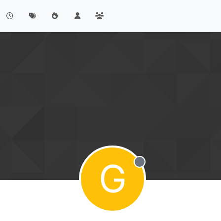
G
Offline