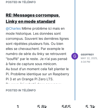
POSTED IN TÉLÉINFO
RE: Messages corrompus,
Linky en mode standard
@
Charles
Même problème ici mais en
mode historique. Les données sont
corrompus. Souvent les dernières lignes
sont répétées plusieurs fois. Ou bien
elles se chevauchent. Par exemple le
numéro de série du linky se retrouvent
GEOFFREY
G
"bouffé" par le reste. Je n'ai pas pensé
MAY 22, 2025,
4:34 PM
à faire de capture sous minicom.
Au bout d'un moment cela fait planter le
Pi. Problème identique sur un Raspberry
Pi 3 et un Orange Pi Zero LTS.
Du coup j'ai acheté deux nouveaux
Micro TeleInfo....
POSTED IN TÉLÉINFO
1
5.8k
565
5.3k