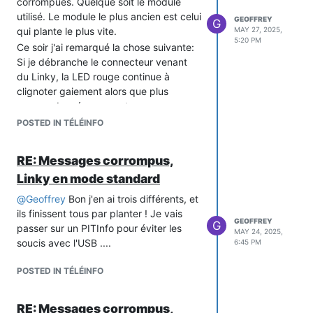
corrompues. Quelque soit le module
utilisé. Le module le plus ancien est celui
GEOFFREY
G
qui plante le plus vite.
MAY 27, 2025,
5:20 PM
Ce soir j'ai remarqué la chose suivante:
Si je débranche le connecteur venant
du Linky, la LED rouge continue à
clignoter gaiement alors que plus
aucune données ne sont censer
transiter
POSTED IN TÉLÉINFO
RE: Messages corrompus,
Linky en mode standard
@
Geoffrey
Bon j'en ai trois différents, et
ils finissent tous par planter ! Je vais
GEOFFREY
G
passer sur un PITInfo pour éviter les
MAY 24, 2025,
soucis avec l'USB ....
6:45 PM
POSTED IN TÉLÉINFO
RE: Messages corrompus,