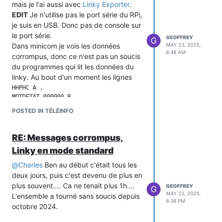
mais je l'ai aussi avec
Linky Exporter
.
EDIT
Je n'utilise pas le port série du RPi,
je suis en USB. Donc pas de console sur
le port série.
GEOFFREY
G
Dans minicom je vois les données
MAY 23, 2025,
6:48 AM
corrompus, donc ce n'est pas un soucis
du programmes qui lit les données du
linky. Au bout d'un moment les lignes
HHPHC A ,

MOTDETAT 000000 B

POSTED IN TÉLÉINFO
Se répètent pendant un certain temps
plus ou moins aléatoire.
RE: Messages corrompus,
Si je débranches le câble venant du
Linky en mode standard
linky la LED rouge reste allumée
@
Charles
Ben au début c'était tous les
faiblement.
deux jours, puis c'est devenu de plus en
Même soucis sur un Orange Pi Zero LTS
plus souvent.... Ca ne tenait plus 1h....
et sur un Raspberry Pi 3 A+
GEOFFREY
G
MAY 22, 2025,
L'ensemble a tourné sans soucis depuis
6:38 PM
octobre 2024.