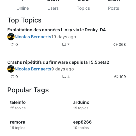
Online
Users
Topics
Posts
Top Topics
Exploitation des données Linky via le Denky-D4
Nicolas Bernaerts
19 days ago
0
7
368
Crashs répétitifs du firmware depuis la 15.5beta2
Nicolas Bernaerts
9 days ago
0
4
109
Popular Tags
teleinfo
arduino
25
topics
19
topics
remora
esp8266
16
topics
10
topics