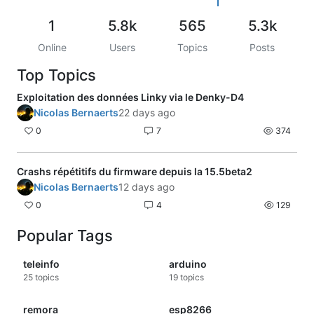
1
5.8k
565
5.3k
Online
Users
Topics
Posts
Top Topics
Exploitation des données Linky via le Denky-D4
Nicolas Bernaerts
22 days ago
0
7
374
Crashs répétitifs du firmware depuis la 15.5beta2
Nicolas Bernaerts
12 days ago
0
4
129
Popular Tags
teleinfo
arduino
25
topics
19
topics
remora
esp8266