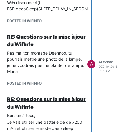
/fonts/glyphicons.woff
WiFi.disconnect();
/index.htm.gz
ESP.deepSleep(SLEEP_DELAY_IN_SECONDS
SPIFFS Create Failed!
* 1000000, WAKE_NO_RFCAL);
Vous avez une idée je serais bien
delay(500);
POSTED IN WIFINFO
preneur...
Juste un petit soucis, comme je veux
A+
utiliser le possibilité de faire la mise à
RE: Questions sur la mise à jour
jour par OTA, je cherche comment lui
Alexis
du WifInfo
dire lors d'un reset du module
d'attendre 30 secondes avant de
Pas mal ton montage Deennoo, tu
passer en mode deepSleep.
pourrais mettre une photo de la lampe,
ALEXIS81
A
je ne voudrais pas me planter de lampe.
Car à chaque réveil du mode
DEC 10, 2015,
Merci
deepSleep, et bien le programme
8:31 AM
recommence tout à zéro.
POSTED IN WIFINFO
Je cherche, car je dois pas être le seul
face à ce problème...
RE: Questions sur la mise à jour
du WifInfo
Bonsoir à tous,
Je vais utiliser une batterie de de 7200
mAh et utiliser le mode deep sleep,