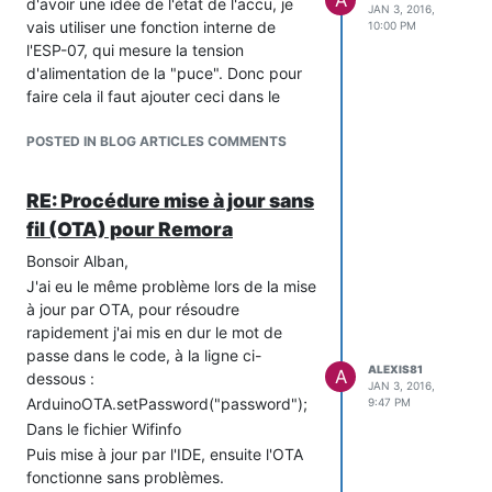
d'avoir une idée de l'état de l'accu, je
JAN 3, 2016,
vais utiliser une fonction interne de
10:00 PM
l'ESP-07, qui mesure la tension
d'alimentation de la "puce". Donc pour
faire cela il faut ajouter ceci dans le
code :
POSTED IN BLOG ARTICLES COMMENTS
Fichier Wifinfo :
// sysinfo data

_sysinfo sysinfo;

RE: Procédure mise à jour sans
fil (OTA) pour Remora
//-- Ajout pour lire ADC interne

Bonsoir Alban,
Fichier webserver.cpp :
J'ai eu le même problème lors de la mise
à jour par OTA, pour résoudre
response += seconds;

rapidement j'ai mis en dur le mot de
//-- Ajout pour envoyer la tension interne

passe dans le code, à la ligne ci-
response += F(",\"VCC \":");

ALEXIS81
A
dessous :
JAN 3, 2016,
ArduinoOTA.setPassword("password");
9:47 PM
Ainsi nous avons la tension
Dans le fichier Wifinfo
d'alimentation en mVolts vers la sortie
Puis mise à jour par l'IDE, ensuite l'OTA
JSON :
fonctionne sans problèmes.