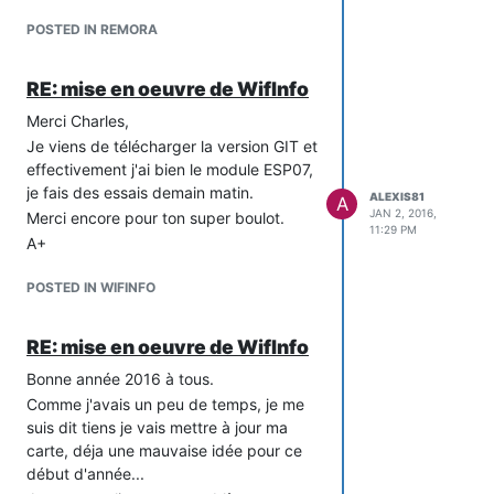
{

"_UPTIME":564,"VCC ":4094,"OPTARIF":"HC..","ISOUSC":45,"HCHC"
POSTED IN REMORA
Bon il me reste plus qu'à rajouter
RE: mise en oeuvre de WifInfo
quelques commandes pour éteindre
Merci Charles,
l'ESP quand la tension de l'accu est trop
Je viens de télécharger la version GIT et
faible.
effectivement j'ai bien le module ESP07,
A+
je fais des essais demain matin.
ALEXIS81
A
JAN 2, 2016,
Merci encore pour ton super boulot.
11:29 PM
A+
POSTED IN WIFINFO
RE: mise en oeuvre de WifInfo
Bonne année 2016 à tous.
Comme j'avais un peu de temps, je me
suis dit tiens je vais mettre à jour ma
carte, déja une mauvaise idée pour ce
début d'année...