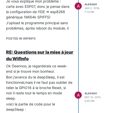
Je vous explique mon problème :
ALEXIS81
A
carte avec ESP07, donc je pense dans
JAN 2, 2016,
la configuration de l'IDE => esp8266
7:14 PM
générique 1M(64k SPIFFS)
J'upload le programme principal sans
problèmes, après reboot du module, il
passe en mode OTA, mais quand je me
connecte dessus, je vois par la sortie
POSTED IN WIFINFO
série "page not found".
Donc je me dis qu'il faut que j'upload les
RE: Questions sur la mise à jour
fichiers SPIFFS, depuis le menu
du WifInfo
Outils/ESP8266 Sketch Data Upload,
voici le message :
Ok Deennoo, je regarderais ce week-
end si je trouve mon bonheur.
[SPIFFS] data :
/Users/alexis/Documents/Arduino/libraries/LibTeleinfo-
Bon j'avance du le deepSleep, il est
master/examples/Wifinfo/data
fonctionnel,mais il ne faut pas oublier de
[SPIFFS] size : 64
relier la GPIO16 à la broche Reset, si
[SPIFFS] page : 256
non il reste tout le temps en mode
ALEXIS81
A
DEC 10, 2015,
[SPIFFS] block : 4096
sleep.
5:55 PM
/css/wifinfo.css.gz
voici la partie de code pour le
/favicon.ico
deepSleep :