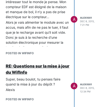
intéresser tout le monde je pense. Mon
compteur EDF est éloigné de la maison
et manque de bol, il n'y a pas de prise
électrique sur le compteur...
ALEXIS81
A
DEC 8, 2015,
Alors je vais alimenter le module avec un
7:21 PM
accus, mais afin de ne pas le tuer, il faut
que je le recharge avant qu'il soit vide.
Donc je suis à la recherche d'une
solution électronique pour mesurer la
tension de l'accus ensuite je pense
modifier ton code pour remonter cette
POSTED IN WIFINFO
info au travers de Json.
Je suis preneur d'idées...
RE: Questions sur la mise à jour
Merci.
du WifInfo
Super, beau boulot, tu penses faire
quand la mise à jour du dépôt ?
ALEXIS81
A
DEC 8, 2015,
Alexis
12:34 PM
POSTED IN WIFINFO