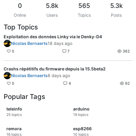
0
5.8k
565
5.3k
Online
Users
Topics
Posts
Top Topics
Exploitation des données Linky via le Denky-D4
Nicolas Bernaerts
18 days ago
0
7
362
Crashs répétitifs du firmware depuis la 15.5beta2
Nicolas Bernaerts
8 days ago
0
4
92
Popular Tags
teleinfo
arduino
25
topics
19
topics
remora
esp8266
16
topics
10
topics