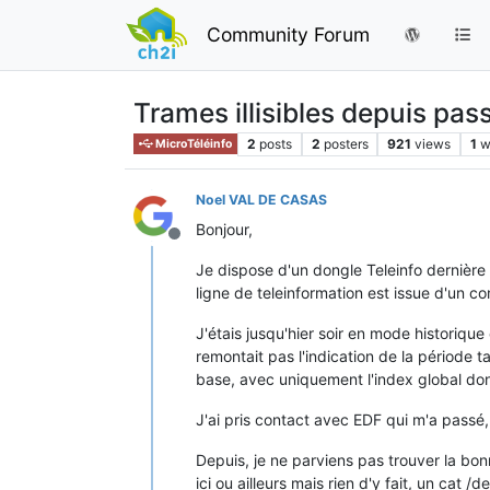
Community Forum
Trames illisibles depuis pa
2
posts
2
posters
921
views
1
w
MicroTéléinfo
Noel VAL DE CASAS
Bonjour,
Offline
Je dispose d'un dongle Teleinfo dernière 
ligne de teleinformation est issue d'un
J'étais jusqu'hier soir en mode historique
remontait pas l'indication de la période 
base, avec uniquement l'index global do
J'ai pris contact avec EDF qui m'a passé
Depuis, je ne parviens pas trouver la bon
ici ou ailleurs mais rien d'y fait, un cat