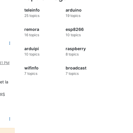
teleinfo
arduino
25
topics
19
topics
remora
esp8266
16
topics
10
topics
arduipi
raspberry
10
topics
8
topics
:31 PM
wifinfo
broadcast
7
topics
7
topics
et la
DIS