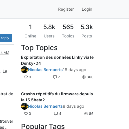
Register
Login
1
5.8k
565
5.3k
Online
Users
Topics
Posts
 reply
Top Topics
:44 AM
Exploitation des données Linky via le
Denky-D4
Nicolas Bernaerts
18 days ago
. La
0
7
360
ntrat de
Crashs répétitifs du firmware depuis
la 15.5beta2
Nicolas Bernaerts
8 days ago
0
4
86
 trouver
Popular Tags
s ...