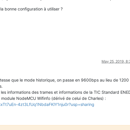
 bonne configuration à utiliser ?
May 25, 2019, 8
tesse que le mode historique, on passe en 9600bps au lieu de 1200 
s.
 les informations des trames et informations de la TIC Standard ENE
un module NodeMCU Wifinfo (dérivé de celui de Charles) :
/1SxTt7uEn-4zt3LfUq1NbdaFKlY1nju0r?usp=sharing