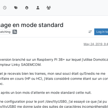
ssage en mode standard
atching
Log in to
May 24, 2019, 9
version branché sur un Raspberry PI 3B+ sur lequel j'utilise Domoticz
 compteur Linky SAGEMCOM.
 et je recevais bien les trames, mon seul souci était qu'Enedis ne me
tarifaire en cours (HP ou HC), j'étais considéré comme étant sur un co
nc.
, après un bon mois d'attente en mode standard cette nuit.
ne configuration pour le port /dev/ttyUSB0, j'ai essayé ce que j'ai pu
 /dev/ttyUSB0 me donne juste des suites de caractères incompréhensible