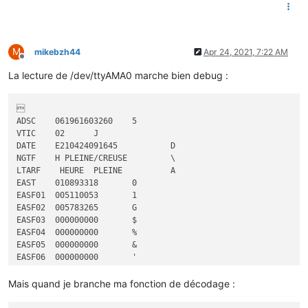
M
mikebzh44
Apr 24, 2021, 7:22 AM
Offline
La lecture de /dev/ttyAMA0 marche bien debug :


ADSC	061961603260	5

VTIC	02	J

DATE	E210424091645		D

NGTF	H PLEINE/CREUSE 	\

LTARF	 HEURE  PLEINE  	A

EAST	010893318	0

EASF01	005110053	1

EASF02	005783265	G

EASF03	000000000	$

EASF04	000000000	%

EASF05	000000000	&

EASF06	000000000	'

EASF07	000000000	(

EASF08	000000000	)

Mais quand je branche ma fonction de décodage :
EASF09	000000000	*

EASF10	000000000	
"
