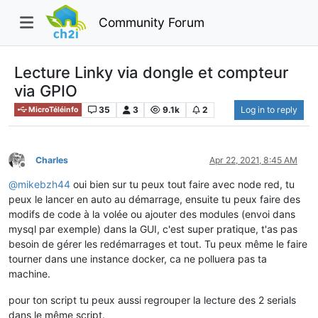
Community Forum
Lecture Linky via dongle et compteur
via GPIO
35
3
9.1k
2
Log in to reply
MicroTéléinfo
Charles
Apr 22, 2021, 8:45 AM
Offline
@
mikebzh44
oui bien sur tu peux tout faire avec node red, tu
peux le lancer en auto au démarrage, ensuite tu peux faire des
modifs de code à la volée ou ajouter des modules (envoi dans
mysql par exemple) dans la GUI, c'est super pratique, t'as pas
besoin de gérer les redémarrages et tout. Tu peux même le faire
tourner dans une instance docker, ca ne polluera pas ta
machine.
pour ton script tu peux aussi regrouper la lecture des 2 serials
dans le même script.