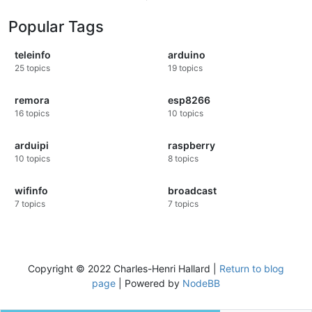
Popular Tags
teleinfo
arduino
25
topics
19
topics
remora
esp8266
16
topics
10
topics
arduipi
raspberry
10
topics
8
topics
wifinfo
broadcast
7
topics
7
topics
Copyright © 2022 Charles-Henri Hallard |
Return to blog
page
| Powered by
NodeBB