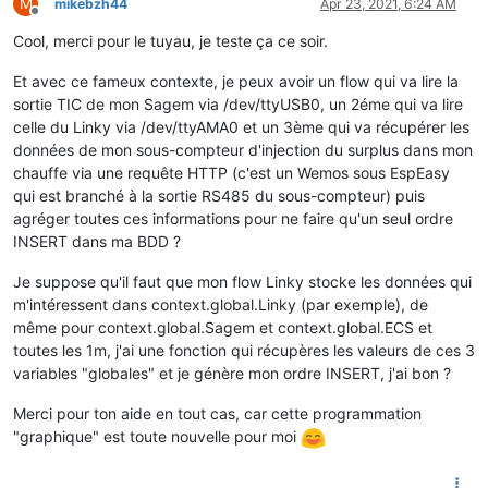
M
mikebzh44
Apr 23, 2021, 6:24 AM
Offline
Cool, merci pour le tuyau, je teste ça ce soir.
Et avec ce fameux contexte, je peux avoir un flow qui va lire la
sortie TIC de mon Sagem via /dev/ttyUSB0, un 2éme qui va lire
celle du Linky via /dev/ttyAMA0 et un 3ème qui va récupérer les
données de mon sous-compteur d'injection du surplus dans mon
chauffe via une requête HTTP (c'est un Wemos sous EspEasy
qui est branché à la sortie RS485 du sous-compteur) puis
agréger toutes ces informations pour ne faire qu'un seul ordre
INSERT dans ma BDD ?
Je suppose qu'il faut que mon flow Linky stocke les données qui
m'intéressent dans context.global.Linky (par exemple), de
même pour context.global.Sagem et context.global.ECS et
toutes les 1m, j'ai une fonction qui récupères les valeurs de ces 3
variables "globales" et je génère mon ordre INSERT, j'ai bon ?
Merci pour ton aide en tout cas, car cette programmation
"graphique" est toute nouvelle pour moi