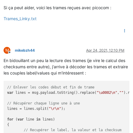
for
 (i = 
0
; i < label.length; i++) checksum += label.
MSG1	PAS DE          MESSAGE         	<

Si ça peut aider, voici les trames reçues avec picocom :
for
 (i = 
0
; i < 
value
.length; i++) checksum += 
value
PRM	14275687320408	:

 	checksum = ((checksum%
256
) & 
63
) + 
32
;

RELAIS	000	B

Trames_Linky.txt
 	checksum = String.fromCharCode(checksum);

NTARF	02	O

NJOURF	00	&

// Checksum correcte ?
NJOURF+1	00	B

if
 (checksum == check )

 	{

if
 ( label == 
"EASF01"
)

M
mikebzh44
Apr 24, 2021, 12:10 PM
	    {

Offline
	        flow.
set
(
"HC"
,parseInt(
value
,
10
));

En bidouillant un peu la lecture des trames (je vire le calcul des
	    }

checksums entre autre), j'arrive à décoder les trames et extraire
if
 ( label == 
"EASF02"
)

les couples label/values qui m'intéressent :
	    {

	        flow.
set
(
"HP"
,parseInt(
value
,
10
));

	    }

// Enlever les codes début et fin de trame
if
 ( label == 
"LTARF"
)

var
 lines = msg.payload.toString().replace(
"\u0002\n"
,
""
).re
	    {

if
 (
value
 == 
'HEURE  PLEINE'
)

// Récupérer chaque ligne une à une
	        {

lines = lines.split(
"\r\n"
);

	            flow.
set
(
"TARIF"
,
'HP..'
);

	        }

for
 (
var
 line 
in
 lines) 

else
{

	        {

// Recupérer le label, la valeur et la checksum
	            flow.
set
(
"TARIF"
,
'HC..'
);
