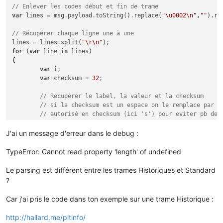
// Enlever les codes début et fin de trame
EASD01	005110053	/

var
 lines = msg.payload.toString().replace(
"\u0002\n"
,
""
).re
EASD02	005783265	E

EASD03	000000000	"
// Récupérer chaque ligne une à une
EASD04	000000000	
#
lines = lines.split(
"\r\n"
EAIT	000038838	
#
for
 (
var
 line 
in
 lines) 

ERQ1	000007904	O

{

ERQ2	000007294	R

var
 i;

ERQ3	000040821	L

var
 checksum = 
32
;

ERQ4	004086122	U

IRMS1	002	0

// Recupérer le label, la valeur et la checksum
URMS1	234	C

// si la checksum est un espace on le remplace par u
PREF	09	H

// autorisé en checksum (ici 's') pour eviter pb de 
PCOUP	09	
"

// donc espace espace devient espace s
SINSTS	00465	U

var
 myline = lines[line].toString().replace(
"  "
,
" s
J'ai un message d'erreur dans le debug :
SMAXSN	E210424063606	01899	G

SMAXSN-1	E210423060619	02700	S

// on dépile nos 3 valeurs
TypeError: Cannot read property 'length' of undefined
SINSTI	00000	<

var
 check = myline.pop();

SMAXIN	E210424000000	00000	M

var
value
 = myline.pop();

SMAXIN-1	E210423134052	00634	F

Le parsing est différent entre les trames Historiques et Standard
var
 label = myline.pop();

CCASN	E210424090000	00460	8

?
CCASN-1	E210424083000	00836	_

// On peu repositionner la checksum à espace si c'ét
CCAIN	E210424090000	00000	$

Car j'ai pris le code dans ton exemple sur une trame Historique :
if
 (check == 
"s"
) check = 
" "
;

CCAIN-1	E210424083000	00000	D

UMOY1	E210424091000	234	+

http://hallard.me/pitinfo/
STGE	001A4501	A
