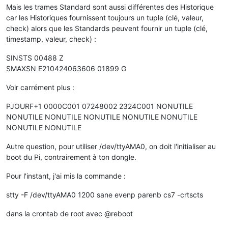
            {

Mais les trames Standard sont aussi différentes des Historique
                flow.
set
(
"TARIF"
,
'HC..'
);

car les Historiques fournissent toujours un tuple (clé, valeur,
            }

check) alors que les Standards peuvent fournir un tuple (clé,
        }

timestamp, valeur, check) :
if
 ( label == 
"IRMS1"
)

        {

SINSTS 00488 Z
            flow.
set
(label,parseInt(
value
,
10
));

SMAXSN E210424063606 01899 G
        }

if
 ( label == 
"SINSTS"
)

Voir carrément plus :
        {

            flow.
set
(label,parseInt(
value
,
10
));

PJOURF+1 0000C001 07248002 2324C001 NONUTILE
        }

if
 ( label == 
"EAIT"
)

NONUTILE NONUTILE NONUTILE NONUTILE NONUTILE
        {

NONUTILE NONUTILE
            flow.
set
(label,parseInt(
value
,
10
));

        }

Autre question, pour utiliser /dev/ttyAMA0, on doit l'initialiser au
    }

boot du Pi, contrairement à ton dongle.
}

Pour l'instant, j'ai mis la commande :
stty -F /dev/ttyAMA0 1200 sane evenp parenb cs7 -crtscts
dans la crontab de root avec @reboot