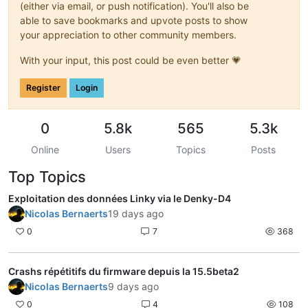
(either via email, or push notification). You'll also be
able to save bookmarks and upvote posts to show
your appreciation to other community members.
With your input, this post could be even better 💗
Register
Login
0
5.8k
565
5.3k
Online
Users
Topics
Posts
Top Topics
Exploitation des données Linky via le Denky-D4
Nicolas Bernaerts
19 days ago
0
7
368
Crashs répétitifs du firmware depuis la 15.5beta2
Nicolas Bernaerts
9 days ago
0
4
108