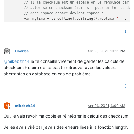
// si la checksum est un espace on le remplace par u
	        }

// autorisé en checksum (ici 's') pour eviter pb de 
	    }

// donc espace espace devient espace s
if
 ( label == 
"IRMS1"
)

var
 myline = lines[line].toString().replace(
"  "
,
" s
	    {

if
 (myline.length == 
1
)

	        flow.
set
(label,parseInt(
value
,
10
));

	{

	    }

var
 entries = myline[
0
].split(
"\t"
);

if
 ( label == 
"SINSTS"
)

var
 label = entries[
0
];

	    {

var
value
 = entries[
1
];

	        flow.
set
(label,parseInt(
value
,
10
));

Charles
Apr 25, 2021, 10:11 PM
	    }

Offline
if
 ( label == 
"EASF01"
)

if
 ( label == 
"EAIT"
)

@
mikebzh44
je te conseille vivement de garder les calculs de
        {

	    {

            flow.
set
(
"HC"
,parseInt(
value
,
10
));

checksum histoire de ne pas te retrouver avec les valeurs
	        flow.
set
(label,parseInt(
value
,
10
));

        }

aberrantes en database en cas de problème.
	    }

if
 ( label == 
"EASF02"
)

	}

        {

else
            flow.
set
(
"HP"
,parseInt(
value
,
10
));

	{

        }

		console.log(
"'%s' '%s' '%s' => Bad Checksum 
if
 ( label == 
"LTARF"
)

	}

        {

M
mikebzh44
Apr 26, 2021, 6:09 AM
}

Offline
if
 (
value
 == 
'HEURE  PLEINE'
)

            {

Oui, je vais revoir ma copie et réintégrer le calcul des checksum.
                flow.
set
(
"TARIF"
,
'HP..'
);

            }

Je les avais viré car j'avais des erreurs liées à la fonction length.
else