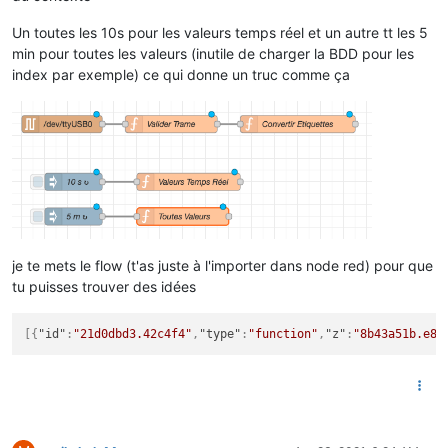
Un toutes les 10s pour les valeurs temps réel et un autre tt les 5
min pour toutes les valeurs (inutile de charger la BDD pour les
index par exemple) ce qui donne un truc comme ça
je te mets le flow (t'as juste à l'importer dans node red) pour que
tu puisses trouver des idées
[
{
"id"
:
"21d0dbd3.42c4f4"
,
"type"
:
"function"
,
"z"
:
"8b43a51b.e87