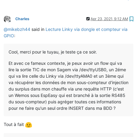
Charles
Apr 23, 2021, 9:12 AM
Offline
@
mikebzh44
said in
Lecture Linky via dongle et compteur via
GPIO
:
Cool, merci pour le tuyau, je teste ça ce soir.
Et avec ce fameux contexte, je peux avoir un flow qui va
lire la sortie TIC de mon Sagem via /dev/ttyUSB0, un 2éme
qui va lire celle du Linky via /dev/ttyAMA0 et un 3ème qui
va récupérer les données de mon sous-compteur d'injection
du surplus dans mon chauffe via une requête HTTP (c'est
un Wemos sous EspEasy qui est branché à la sortie RS485
du sous-compteur) puis agréger toutes ces informations
pour ne faire qu'un seul ordre INSERT dans ma BDD ?
Tout à fait