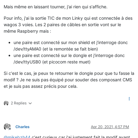
Mais même en laissant tourner, j'ai rien qui s'affiche.
Pour info, j'ai la sortie TIC de mon Linky qui est connectée à des
wagos 3 voies. Les 2 paires de câbles en sortie vont sur le
même Raspberry mais :
une paire est connecté sur mon shield et j'interroge donc
/dev/ttyAMA0 (et la remontée se fait bien)
une paire est connecté sur le dongle et j'interroge donc
/dev/ttyUSB0 (et picocom reste muet)
Si c'est le cas, je peux te retourner le dongle pour que tu fasse la
modif ? Je ne suis pas équipé pour souder des composant CMS
et je suis pas assez précis pour cela.
2 Replies
Charles
Apr 20, 2021, 4:57 PM
Offline
@
mikebzh44
c'est curieux car j'ai justement fait la modif avant