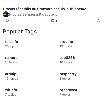
Crashs répétitifs du firmware depuis la 15.5beta2
Nicolas Bernaerts
9 days ago
0
4
101
Popular Tags
teleinfo
arduino
25
topics
19
topics
remora
esp8266
16
topics
10
topics
arduipi
raspberry
10
topics
8
topics
wifinfo
broadcast
7
topics
7
topics