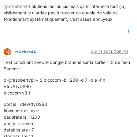
Offline
@
mikebzh44
ok tiens moi au jus mais ça m'interpelle tout ça,
visiblement je n'arrive pas à trouver un couple de valeurs
fonctionnant systématiquement, c'est assez ennuyeux
M
mikebzh44
Apr 21, 2021, 7:26 PM
Offline
Test concluant avec le dongle branché sur la sortie TIC de mon
Sagem :
pi@raspberrypi:~ $ picocom -b 1200 -d 7 -p e -f n
/dev/ttyUSB0
picocom v3.1
port is : /dev/ttyUSB0
flowcontrol : none
baudrate is : 1200
parity is : even
databits are : 7
stopbits are : 1