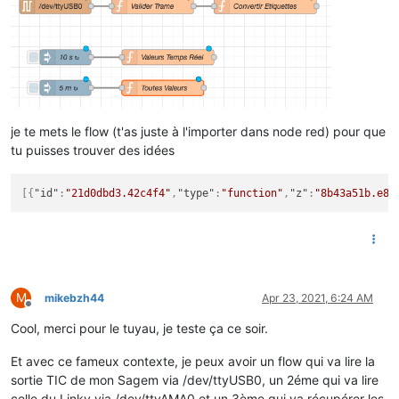
je te mets le flow (t'as juste à l'importer dans node red) pour que
tu puisses trouver des idées
[
{
"id"
:
"21d0dbd3.42c4f4"
,
"type"
:
"function"
,
"z"
:
"8b43a51b.e87
M
mikebzh44
Apr 23, 2021, 6:24 AM
Offline
Cool, merci pour le tuyau, je teste ça ce soir.
Et avec ce fameux contexte, je peux avoir un flow qui va lire la
sortie TIC de mon Sagem via /dev/ttyUSB0, un 2éme qui va lire
celle du Linky via /dev/ttyAMA0 et un 3ème qui va récupérer les