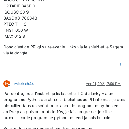
OPTARIF BASE 0
ISOUSC 30 9
BASE 001766843 .
PTEC TH.. $
IINST 000 W
IMAX 012 B
Donc c'est ce RPi qi va relever le Linky via le shield et le Sagem
via le dongle.
M
mikebzh44
Apr 21, 2021, 7:59 PM
Offline
Par contre, pour l'instant, je lis la sortie TIC du Linky via un
programme Python qui utilise la bibliothèque PITinfo mais je dois
bidouiller dans un script pour lancer le programme python en
arrière plan puis au bout de 10s, je fais un grep et je kill le
process car le programme python ne rend jamais la main.
Pour le dongle, je pense utiliser ton programme :