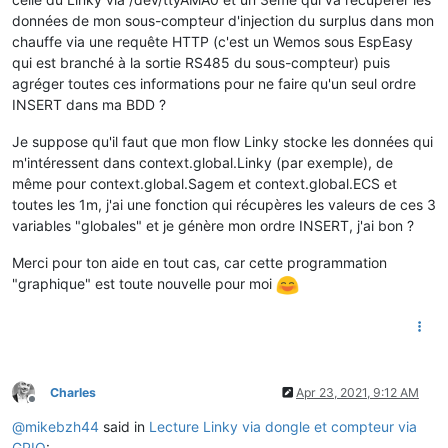
données de mon sous-compteur d'injection du surplus dans mon
chauffe via une requête HTTP (c'est un Wemos sous EspEasy
qui est branché à la sortie RS485 du sous-compteur) puis
agréger toutes ces informations pour ne faire qu'un seul ordre
INSERT dans ma BDD ?
Je suppose qu'il faut que mon flow Linky stocke les données qui
m'intéressent dans context.global.Linky (par exemple), de
même pour context.global.Sagem et context.global.ECS et
toutes les 1m, j'ai une fonction qui récupères les valeurs de ces 3
variables "globales" et je génère mon ordre INSERT, j'ai bon ?
Merci pour ton aide en tout cas, car cette programmation
"graphique" est toute nouvelle pour moi
Charles
Apr 23, 2021, 9:12 AM
Offline
@
mikebzh44
said in
Lecture Linky via dongle et compteur via
GPIO
: