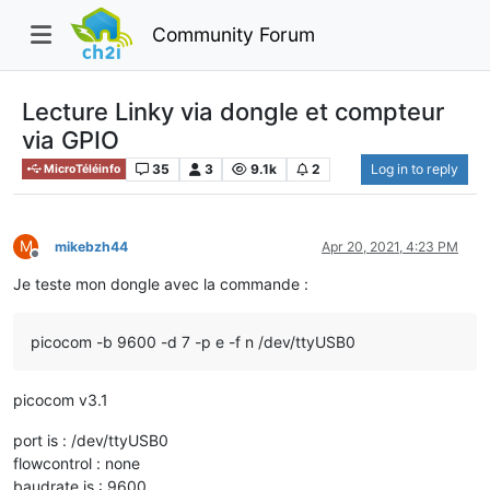
Community Forum
Lecture Linky via dongle et compteur
via GPIO
35
3
9.1k
2
Log in to reply
MicroTéléinfo
M
mikebzh44
Apr 20, 2021, 4:23 PM
Offline
Je teste mon dongle avec la commande :
picocom -b 9600 -d 7 -p e -f n /dev/ttyUSB0
picocom v3.1
port is : /dev/ttyUSB0
flowcontrol : none
baudrate is : 9600