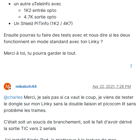
un autre uTeleinfo avec
1K2 entrée opto
4.7K sortie opto
Un Shield PITinfo (1K2 / 4K7)
Ensuite pourras tu faire des tests avec et nous dire si les deux
fonctionnent en mode standard avec ton Linky ?
Merci à toi, tu pourra garder le tout.
M
mikebzh44
Apr 22, 2021, 7:28 PM
Offline
@
charles
Merci, je sais pas si ca vaut le coup, je viens de tester
le dongle sur mon Linky sans la double liaison et picocom lit sans
problème les trames.
C'était soit un soucis de branchement, soit le fait d'avoir dérivé
la sortie TIC vers 2 serials
J'ai installé Node-Red, je m'attaque à la lecture de mes