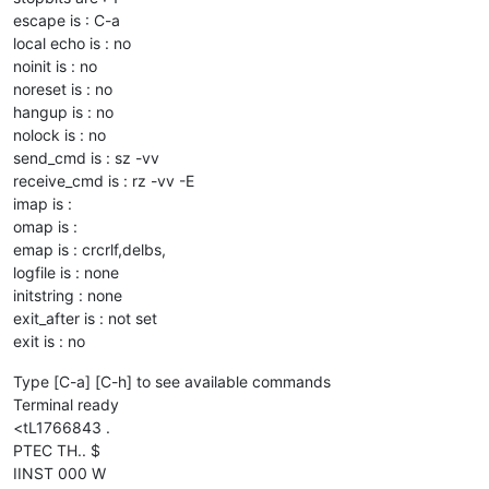
escape is : C-a
local echo is : no
noinit is : no
noreset is : no
hangup is : no
nolock is : no
send_cmd is : sz -vv
receive_cmd is : rz -vv -E
imap is :
omap is :
emap is : crcrlf,delbs,
logfile is : none
initstring : none
exit_after is : not set
exit is : no
Type [C-a] [C-h] to see available commands
Terminal ready
<tL1766843 .
PTEC TH.. $
IINST 000 W