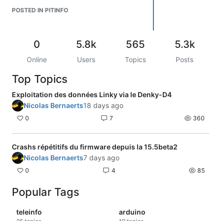
POSTED IN PITINFO
0
5.8k
565
5.3k
Online
Users
Topics
Posts
Top Topics
Exploitation des données Linky via le Denky-D4
Nicolas Bernaerts
18 days ago
0
7
360
Crashs répétitifs du firmware depuis la 15.5beta2
Nicolas Bernaerts
7 days ago
0
4
85
Popular Tags
teleinfo
arduino