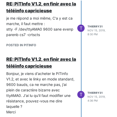
RE: PiTInfo V1.2, en finir avec la
téléinfo capricieuse
je me répond a moi même, C'a y est ca
marche, il faut mettre :
THIERRY31
T
stty -F /dev/ttyAMA0 9600 sane evenp
NOV 15, 2019,
parenb cs7 -crtscts
8:30 PM
POSTED IN PITINFO
RE: PiTInfo V1.2, en finir avec la
téléinfo capricieuse
Bonjour, je viens d'acheter le PiTInfo
V1.2, et avec le linky en mode standard,
9600 bauds, ca ne marche pas, j'ai
plein de caractère bizarre avec
THIERRY31
T
ttyAMA0. J'ai lu qu'il faut modifier une
NOV 15, 2019,
résistance, pouvez-vous me dire
4:36 PM
laquelle ?
Merci