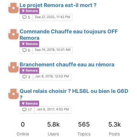
Le projet Remora est-il mort ?
Remora
Sep 27, 2022, 11:42 PM
5
Commande Chauffe eau toujours OFF
Remora
Remora
Sep 19, 2018, 10:01 AM
6
Branchement chauffe eau au rémora
Remora
Jan 8, 2018, 12:33 PM
3
Quel relais choisir ? HLS8L ou bien le G6D
?
Remora
Jan 6, 2017, 4:53 PM
17
0
5.8k
565
5.3k
Online
Users
Topics
Posts