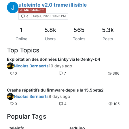
uteleinfo v2.0 trame illisible
MicroTéléinfo
Sep 4, 2020, 10:28 PM
4
1
5.8k
565
5.3k
Online
Users
Topics
Posts
Top Topics
Exploitation des données Linky via le Denky-D4
Nicolas Bernaerts
19 days ago
0
7
366
Crashs répétitifs du firmware depuis la 15.5beta2
Nicolas Bernaerts
9 days ago
0
4
105
Popular Tags
teleinfo
arduino