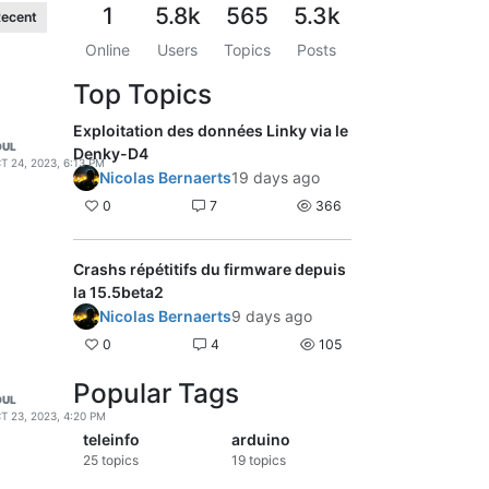
1
5.8k
565
5.3k
ecent
Online
Users
Topics
Posts
Top Topics
Exploitation des données Linky via le
OUL
Denky-D4
T 24, 2023, 6:13 PM
Nicolas Bernaerts
19 days ago
0
7
366
Crashs répétitifs du firmware depuis
la 15.5beta2
Nicolas Bernaerts
9 days ago
0
4
105
Popular Tags
OUL
T 23, 2023, 4:20 PM
teleinfo
arduino
25
topics
19
topics