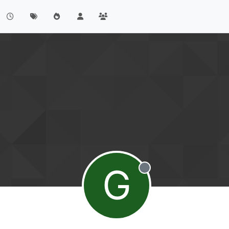
G
Offline