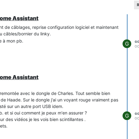
R
Home Assistant
nt de câblages, reprise configuration logiciel et maintenant
 câbles/bornier du linky.
e à mon pb.
G
G
OC
Home Assistant
e remontée avec le dongle de Charles. Tout semble bien
 de Haade. Sur le dongle j'ai un voyant rouge vraiment pas
esté sur un autre port USB idem.
b. et si oui comment je peux m'en assurer ?
G
G
OC
r des vidéos je les vois bien scintillantes .
ets.