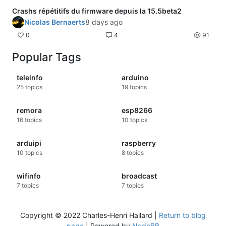
Crashs répétitifs du firmware depuis la 15.5beta2
Nicolas Bernaerts
8 days ago
0
4
91
Popular Tags
teleinfo
arduino
25
topics
19
topics
remora
esp8266
16
topics
10
topics
arduipi
raspberry
10
topics
8
topics
wifinfo
broadcast
7
topics
7
topics
Copyright © 2022 Charles-Henri Hallard |
Return to blog
page
| Powered by
NodeBB