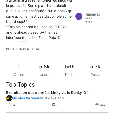
J'ai du mal à faire remonter les infos via
le port série. Sur le plan il semblerait
que le rx soit configurée sur le gpio8 qui
THIERRY13
T
sur esphome n'est pas disponible sur le
APR 12, 2024,
board esp32
3:11 PM
"This pin cannot be used on ESP32s
and is already used by the flash
interface (function: Flash Data 1).
rx_pin: GPIO8
baud_rate: 9600
POSTED IN DENKY D4
parity: EVEN
data_bits: 7
stop_bits: 1"
0
5.8k
565
5.3k
J'avoue ne pas avoir les connaissances
Online
Users
Topics
Posts
suffisantes pour franchir cette étape.
Par avance merci pour vos informations.
Top Topics
Exploitation des données Linky via le Denky-D4
Nicolas Bernaerts
18 days ago
0
7
362