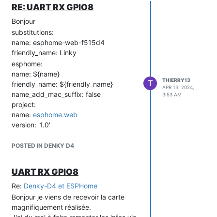
RE: UART RX GPIO8
Bonjour
substitutions:
name: esphome-web-f515d4
friendly_name: Linky
esphome:
name: ${name}
THIERRY13
T
friendly_name: ${friendly_name}
APR 13, 2024,
name_add_mac_suffix: false
3:53 AM
project:
name:
esphome.web
version: '1.0'
esp32:
board: denky_d4
POSTED IN DENKY D4
framework:
type: arduino
UART RX GPIO8
Mon erreur venait tout simplement du
Re:
Denky-D4 et ESPHome
choix du board. Voici une copie du
Bonjour je viens de recevoir la carte
début du fichier yaml fonctionnel
magnifiquement réalisée.