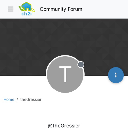
Community Forum
T
Offline
Home
theGressier
theGressier
@theGressier