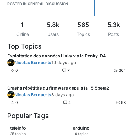
est correct dès lors que la liste des
POSTED IN GENERAL DISCUSSION
caractères est modifiée
J'ai du coup modifié le bout de code et
l'erreur a bien disparu
1
5.8k
565
5.3k
@
Charles
: je vais essayer de faire une
Online
Users
Topics
Posts
PR sur le repository git, je ne suis pas un
expert donc c'est pas garanti.
Top Topics
Exploitation des données Linky via le Denky-D4
Nicolas Bernaerts
19 days ago
0
7
364
Crashs répétitifs du firmware depuis la 15.5beta2
Nicolas Bernaerts
8 days ago
0
4
98
Popular Tags
teleinfo
arduino
25
topics
19
topics