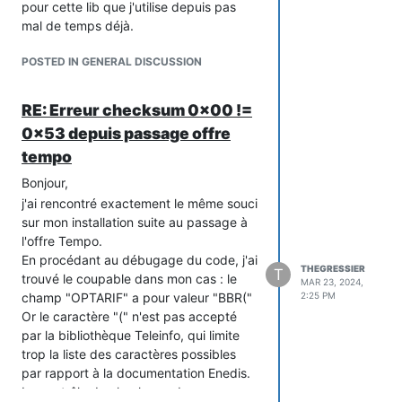
pour cette lib que j'utilise depuis pas
mal de temps déjà.
POSTED IN GENERAL DISCUSSION
RE: Erreur checksum 0x00 !=
0×53 depuis passage offre
tempo
Bonjour,
j'ai rencontré exactement le même souci
sur mon installation suite au passage à
l'offre Tempo.
En procédant au débugage du code, j'ai
THEGRESSIER
T
trouvé le coupable dans mon cas : le
MAR 23, 2024,
champ "OPTARIF" a pour valeur "BBR("
2:25 PM
Or le caractère "(" n'est pas accepté
par la bibliothèque Teleinfo, qui limite
trop la liste des caractères possibles
par rapport à la documentation Enedis.
Le contrôle du checksum des message