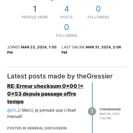
1
4
0
PROFILE VIEWS
POSTS
FOLLOWERS
0
FOLLOWING
JOINED
MAR 23, 2024, 1:50
LAST ONLINE
MAR 31, 2024, 2:06
PM
PM
Latest posts made by theGressier
RE: Erreur checksum 0x00 !=
0×53 depuis passage offre
tempo
@
ch_2i
Merci, je pensais que c'était
THEGRESSIER
T
MAR 28, 2024,
manuel!
7:53 PM
POSTED IN GENERAL DISCUSSION