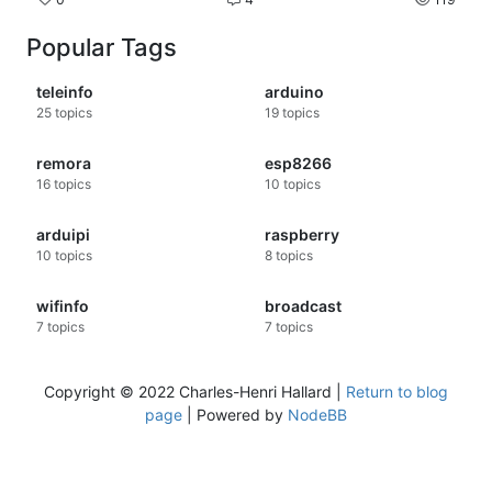
Popular Tags
teleinfo
arduino
25
topics
19
topics
remora
esp8266
16
topics
10
topics
arduipi
raspberry
10
topics
8
topics
wifinfo
broadcast
7
topics
7
topics
Copyright © 2022 Charles-Henri Hallard |
Return to blog
page
| Powered by
NodeBB