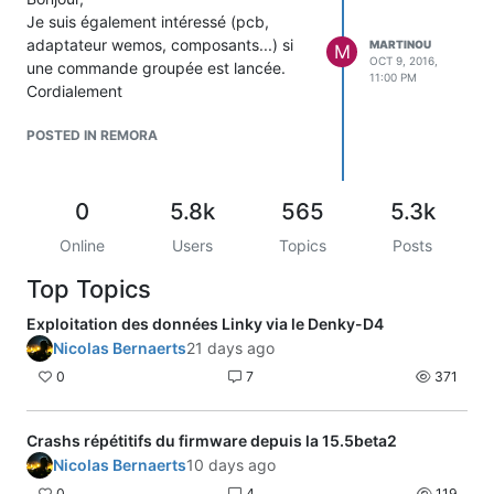
Je suis également intéressé (pcb,
adaptateur wemos, composants...) si
MARTINOU
M
OCT 9, 2016,
une commande groupée est lancée.
11:00 PM
Cordialement
POSTED IN REMORA
0
5.8k
565
5.3k
Online
Users
Topics
Posts
Top Topics
Exploitation des données Linky via le Denky-D4
Nicolas Bernaerts
21 days ago
0
7
371
Crashs répétitifs du firmware depuis la 15.5beta2
Nicolas Bernaerts
10 days ago
0
4
119