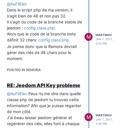
@
AuFilElec
Dans le script php de ma version, il
s'agit bien de 48 et non pas 32.
Il s'agit du code de la branche stable de
jeedom :
config.class.php
.
Alors que le code de la branche beta
MARTINOU
M
définit 32 chars:
config.class.php
JAN 7, 2017,
2:53 PM
Je pense donc que la Remora devrait
gérer des clés de 48 chars pour le
moment.
POSTED IN REMORA
RE: Jeedom API Key probleme
@
AuFilElec
Peux-tu me dire dans quelle
classe php de jeedom tu trouves cette
information? Afin que je puisse regarder
de mon côté.
MARTINOU
M
J'ai beau laisser jeedom générer et
JAN 7, 2017,
regénérer des clés, elles font à chaque
2:42 PM