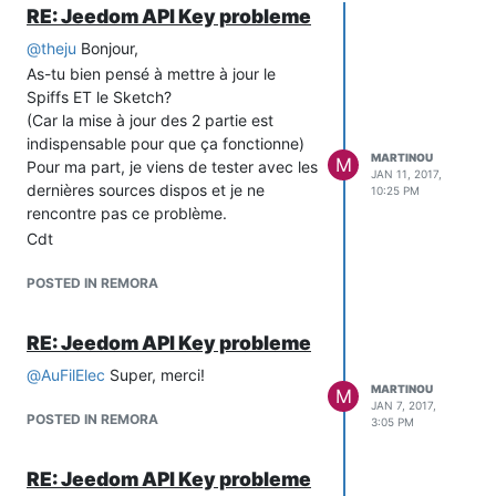
RE: Jeedom API Key probleme
@
theju
Bonjour,
As-tu bien pensé à mettre à jour le
Spiffs ET le Sketch?
(Car la mise à jour des 2 partie est
indispensable pour que ça fonctionne)
MARTINOU
M
Pour ma part, je viens de tester avec les
JAN 11, 2017,
dernières sources dispos et je ne
10:25 PM
rencontre pas ce problème.
Cdt
POSTED IN REMORA
RE: Jeedom API Key probleme
@
AuFilElec
Super, merci!
MARTINOU
M
JAN 7, 2017,
POSTED IN REMORA
3:05 PM
RE: Jeedom API Key probleme