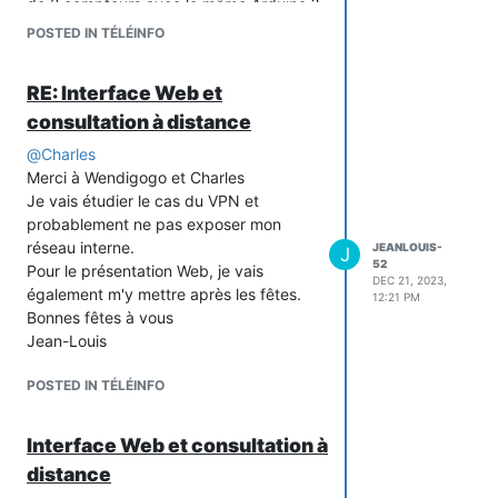
de 2 compteurs avec le même Arduino ?
Pour info, sur ma question précédente,
POSTED IN TÉLÉINFO
j'ai installé le programme "
teleinfo.be
"
avec l'ajout dans le programme
RE: Interface Web et
"
autoexec.be
" mais mon interface Web
consultation à distance
n'a pas changé !
Encore merci pour votre aide
@
Charles
Merci à Wendigogo et Charles
Je vais étudier le cas du VPN et
probablement ne pas exposer mon
réseau interne.
JEANLOUIS-
J
52
Pour le présentation Web, je vais
DEC 21, 2023,
également m'y mettre après les fêtes.
12:21 PM
Bonnes fêtes à vous
Jean-Louis
POSTED IN TÉLÉINFO
Interface Web et consultation à
distance