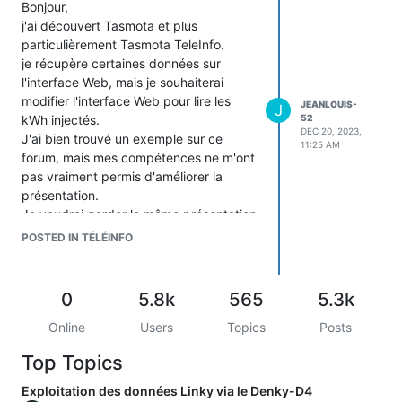
Bonjour,
j'ai découvert Tasmota et plus
particulièrement Tasmota TeleInfo.
je récupère certaines données sur
l'interface Web, mais je souhaiterai
modifier l'interface Web pour lire les
JEANLOUIS-
J
kWh injectés.
52
DEC 20, 2023,
J'ai bien trouvé un exemple sur ce
11:25 AM
forum, mais mes compétences ne m'ont
pas vraiment permis d'améliorer la
présentation.
Je voudrai garder la même présentation
en ajoutant la valeur EAIT et supprimer
POSTED IN TÉLÉINFO
certaines valeurs inutiles.
Y a-t-il d'autres exemples à trouver qui
pourraient me servir de base de travail ?
0
5.8k
565
5.3k
J'ai également attribué un port à
l'adresse IP de l'esp32, mais je n'arrive
Online
Users
Topics
Posts
pas à m'y connecter avec mon adresse
Top Topics
IP publique.
Est-ce possible et faut-il modifier le
Exploitation des données Linky via le Denky-D4