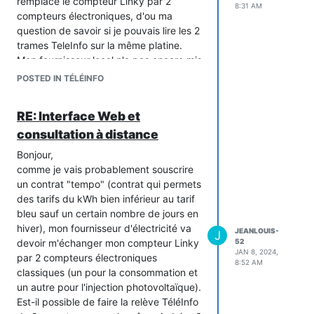
remplace le compteur Linky par 2
8:31 AM
compteurs électroniques, d'ou ma
question de savoir si je pouvais lire les 2
trames TeleInfo sur la même platine.
Mon fournisseur local n'a pas encore mis
au point la gestion des compteurs Linky
POSTED IN TÉLÉINFO
à distance.
Merci pour ta réponse.
RE: Interface Web et
consultation à distance
Bonjour,
comme je vais probablement souscrire
un contrat "tempo" (contrat qui permets
des tarifs du kWh bien inférieur au tarif
bleu sauf un certain nombre de jours en
hiver), mon fournisseur d'électricité va
JEANLOUIS-
J
devoir m'échanger mon compteur Linky
52
JAN 8, 2024,
par 2 compteurs électroniques
8:52 AM
classiques (un pour la consommation et
un autre pour l'injection photovoltaïque).
Est-il possible de faire la relève TéléInfo