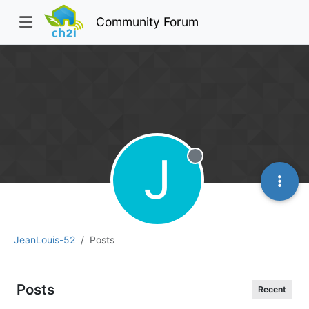
Community Forum
J
Offline
JeanLouis-52
Posts
Posts
Recent