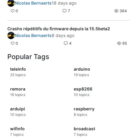
paramètrage de tasmota ?
Nicolas Bernaerts
18 days ago
je vous remercie
0
7
364
Jean-Louis
Crashs répétitifs du firmware depuis la 15.5beta2
Nicolas Bernaerts
8 days ago
0
4
95
Popular Tags
teleinfo
arduino
25
topics
19
topics
remora
esp8266
16
topics
10
topics
arduipi
raspberry
10
topics
8
topics
wifinfo
broadcast
7
topics
7
topics