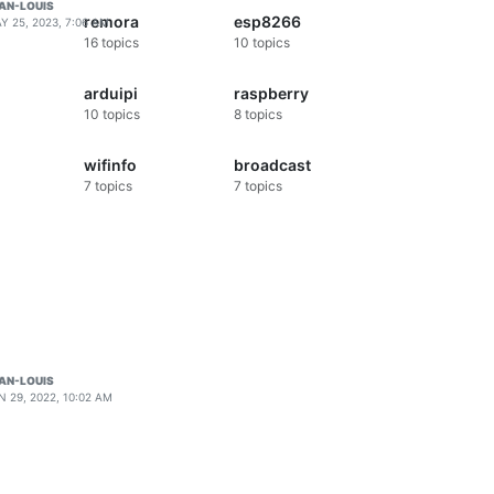
AN-LOUIS
remora
esp8266
Y 25, 2023, 7:06 AM
16
topics
10
topics
arduipi
raspberry
10
topics
8
topics
wifinfo
broadcast
7
topics
7
topics
AN-LOUIS
N 29, 2022, 10:02 AM