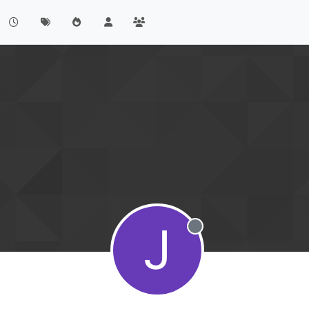
J
Offline