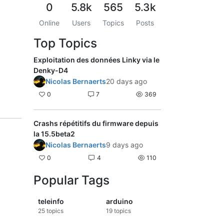
0
5.8k
565
5.3k
Online
Users
Topics
Posts
Top Topics
Exploitation des données Linky via le
Denky-D4
Nicolas Bernaerts
20 days ago
0
7
369
Crashs répétitifs du firmware depuis
la 15.5beta2
Nicolas Bernaerts
9 days ago
0
4
110
Popular Tags
teleinfo
arduino
25
topics
19
topics