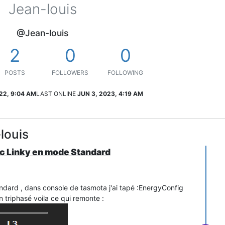
Jean-louis
@Jean-louis
2
0
0
POSTS
FOLLOWERS
FOLLOWING
22, 9:04 AM
LAST ONLINE
JUN 3, 2023, 4:19 AM
louis
ec Linky en mode Standard
ndard , dans console de tasmota j'ai tapé :EnergyConfig
n triphasé voila ce qui remonte :