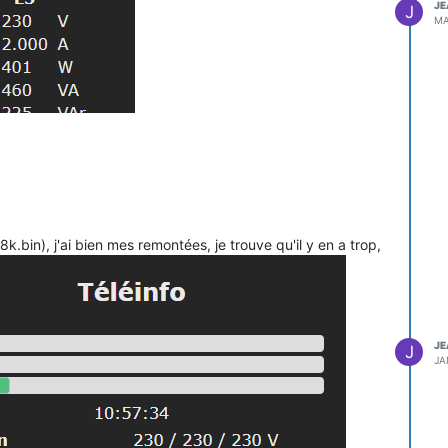
JE
J
MA
.
8k.bin), j'ai bien mes remontées, je trouve qu'il y en a trop,
JE
J
JA