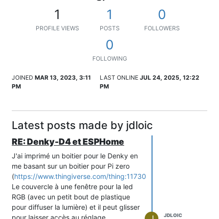
1
1
0
PROFILE VIEWS
POSTS
FOLLOWERS
0
FOLLOWING
JOINED
MAR 13, 2023, 3:11
LAST ONLINE
JUL 24, 2025, 12:22
PM
PM
Latest posts made by jdloic
RE: Denky-D4 et ESPHome
J'ai imprimé un boitier pour le Denky en
me basant sur un boitier pour Pi zero
(
https://www.thingiverse.com/thing:1173084
).
Le couvercle à une fenêtre pour la led
RGB (avec un petit bout de plastique
pour diffuser la lumière) et il peut glisser
JDLOIC
pour laisser accès au réglage.
J