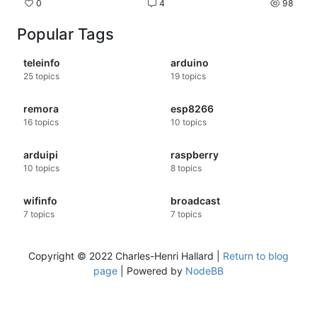
0
4
98
Popular Tags
teleinfo
arduino
25
topics
19
topics
remora
esp8266
16
topics
10
topics
arduipi
raspberry
10
topics
8
topics
wifinfo
broadcast
7
topics
7
topics
Copyright © 2022 Charles-Henri Hallard |
Return to blog
page
| Powered by
NodeBB