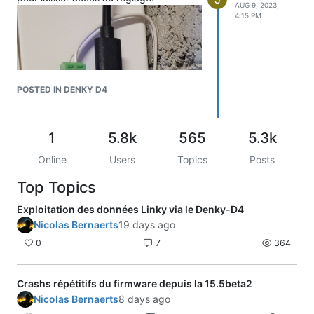
AUG 9, 2023,
4:15 PM
POSTED IN DENKY D4
1
5.8k
565
5.3k
Online
Users
Topics
Posts
Top Topics
Exploitation des données Linky via le Denky-D4
Nicolas Bernaerts
19 days ago
0
7
364
Crashs répétitifs du firmware depuis la 15.5beta2
Nicolas Bernaerts
8 days ago