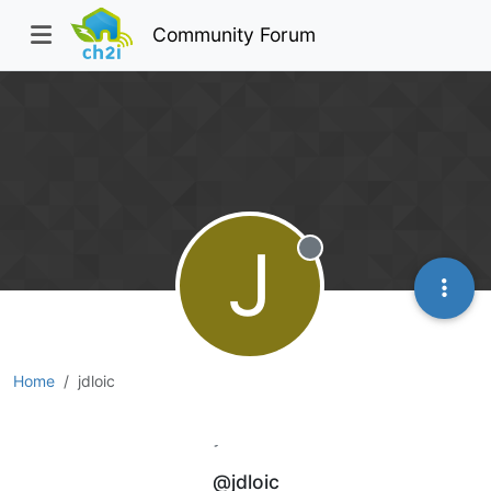
Community Forum
J
Offline
Home
jdloic
jdloic
@jdloic