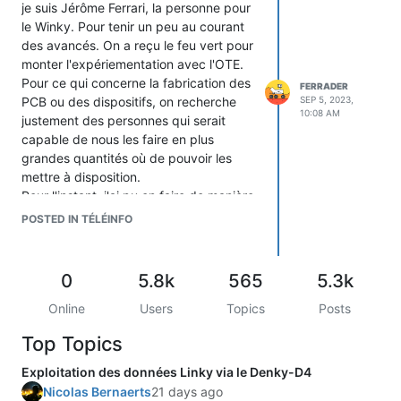
(32/50 participants))
je suis Jérôme Ferrari, la personne pour
Bonne journée,
le Winky. Pour tenir un peu au courant
Jérôme
des avancés. On a reçu le feu vert pour
monter l'expériementation avec l'OTE.
Pour ce qui concerne la fabrication des
FERRADER
PCB ou des dispositifs, on recherche
SEP 5, 2023,
10:08 AM
justement des personnes qui serait
capable de nous les faire en plus
grandes quantités où de pouvoir les
mettre à disposition.
Pour l'instant, j'ai pu en faire de manière
artisanale 250 pour l'expérience.
POSTED IN TÉLÉINFO
Si jamais vous connaissez des
personnes qui sont capables de faire
cela, je suis preneur.
0
5.8k
565
5.3k
Bonne journée,
Jérôme
Online
Users
Topics
Posts
Top Topics
Exploitation des données Linky via le Denky-D4
Nicolas Bernaerts
21 days ago