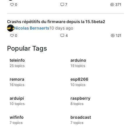
0
7
371
Crashs répétitifs du firmware depuis la 15.5beta2
Nicolas Bernaerts
10 days ago
0
4
121
Popular Tags
teleinfo
arduino
25
topics
19
topics
remora
esp8266
16
topics
10
topics
arduipi
raspberry
10
topics
8
topics
wifinfo
broadcast
7
topics
7
topics