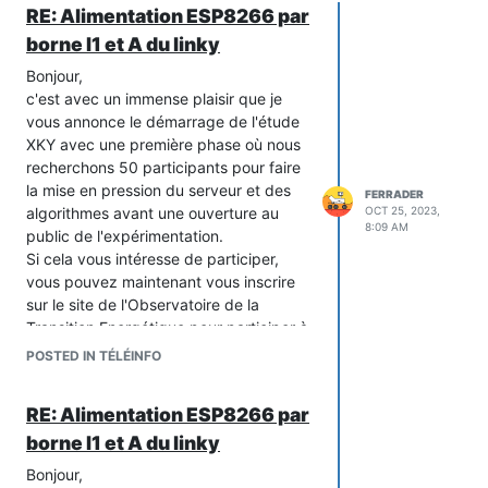
RE: Alimentation ESP8266 par
borne I1 et A du linky
Bonjour,
c'est avec un immense plaisir que je
vous annonce le démarrage de l'étude
XKY avec une première phase où nous
recherchons 50 participants pour faire
la mise en pression du serveur et des
FERRADER
algorithmes avant une ouverture au
OCT 25, 2023,
8:09 AM
public de l'expérimentation.
Si cela vous intéresse de participer,
vous pouvez maintenant vous inscrire
sur le site de l'Observatoire de la
Transition Energétique pour participer à
l'étude XKY.
POSTED IN TÉLÉINFO
https://ote.univ-grenoble-alpes.fr/
Si votre participation est retenue, vous
RE: Alimentation ESP8266 par
recevrez ensuite un Winky à brancher
borne I1 et A du linky
sur votre compteur #Linky
(Edit: Il reste 18 Winky de disponibles.
Bonjour,