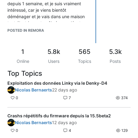
depuis 1 semaine, et je suis vraiment
intéressé, car je viens bientôt
déménager et je vais dans une maison
tout électrique et poêle à granulé, et
j'adore depuis un longtemps la
POSTED IN REMORA
domotique sans pouvoir m'y lancer et là
je sens que ça va être chose faites!
Cordialement.
1
5.8k
565
5.3k
Online
Users
Topics
Posts
Top Topics
Exploitation des données Linky via le Denky-D4
Nicolas Bernaerts
22 days ago
0
7
374
Crashs répétitifs du firmware depuis la 15.5beta2
Nicolas Bernaerts
12 days ago
0
4
129