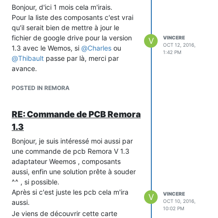
Bonjour, d'ici 1 mois cela m'irais.
Pour la liste des composants c'est vrai
qu'il serait bien de mettre à jour le
fichier de google drive pour la version
VINCERE
V
OCT 12, 2016,
1.3 avec le Wemos, si
@
Charles
ou
1:42 PM
@
Thibault
passe par là, merci par
avance.
POSTED IN REMORA
RE: Commande de PCB Remora
1.3
Bonjour, je suis intéressé moi aussi par
une commande de pcb Remora V 1.3
adaptateur Weemos , composants
aussi, enfin une solution prête à souder
^^ , si possible.
Après si c'est juste les pcb cela m'ira
VINCERE
V
aussi.
OCT 10, 2016,
10:02 PM
Je viens de découvrir cette carte