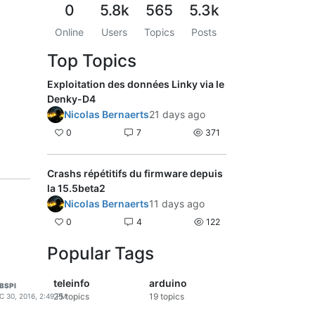
0
5.8k
565
5.3k
Online
Users
Topics
Posts
Top Topics
Exploitation des données Linky via le
Denky-D4
Nicolas Bernaerts
21 days ago
0
7
371
Crashs répétitifs du firmware depuis
la 15.5beta2
Nicolas Bernaerts
11 days ago
0
4
122
Popular Tags
teleinfo
arduino
BSPI
25
topics
19
topics
C 30, 2016, 2:49 PM