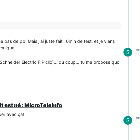
e pas de pb! Mais j'ai juste fait 10min de test, et je viens
tronique!
SE
S
FE
Schneider Electric FIP'clic)... du coup... tu me propose quoi
it est né : MicroTeleinfo
uer avec ça!
SE
S
FE