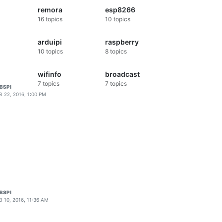
remora
esp8266
16
topics
10
topics
arduipi
raspberry
10
topics
8
topics
wifinfo
broadcast
7
topics
7
topics
BSPI
B 22, 2016, 1:00 PM
BSPI
B 10, 2016, 11:36 AM