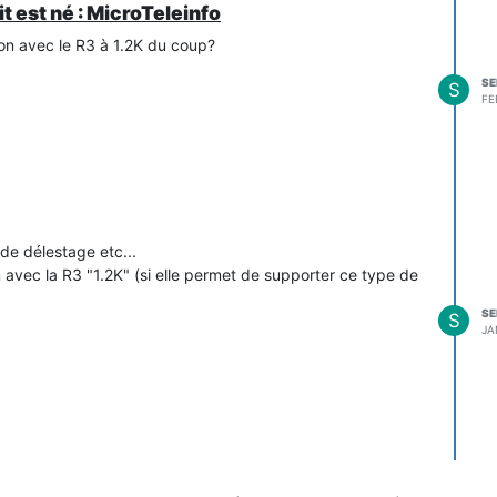
it est né : MicroTeleinfo
n avec le R3 à 1.2K du coup?
SE
S
FE
 de délestage etc...
 avec la R3 "1.2K" (si elle permet de supporter ce type de
SE
S
JA