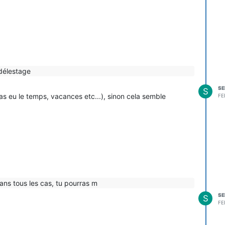
délestage
SE
S
pas eu le temps, vacances etc...), sinon cela semble
FE
dans tous les cas, tu pourras m
SE
S
FE