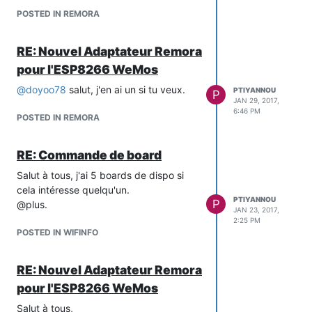
Remora, mais le problème existe
POSTED IN REMORA
toujours. N'y aurait-il pas un moyen de
récupérer des logs pour savoir ce qui se
RE: Nouvel Adaptateur Remora
passe? Merci par avance!
pour l'ESP8266 WeMos
@
doyoo78
salut, j'en ai un si tu veux.
PTIYANNOU
P
JAN 29, 2017,
6:46 PM
POSTED IN REMORA
RE: Commande de board
Salut à tous, j'ai 5 boards de dispo si
cela intéresse quelqu'un.
PTIYANNOU
P
@plus.
JAN 23, 2017,
2:25 PM
POSTED IN WIFINFO
RE: Nouvel Adaptateur Remora
pour l'ESP8266 WeMos
Salut à tous,