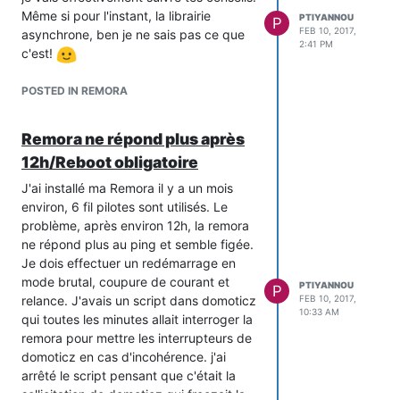
Même si pour l'instant, la librairie
PTIYANNOU
P
FEB 10, 2017,
asynchrone, ben je ne sais pas ce que
2:41 PM
c'est!
POSTED IN REMORA
Remora ne répond plus après
12h/Reboot obligatoire
J'ai installé ma Remora il y a un mois
environ, 6 fil pilotes sont utilisés. Le
problème, après environ 12h, la remora
ne répond plus au ping et semble figée.
Je dois effectuer un redémarrage en
mode brutal, coupure de courant et
PTIYANNOU
P
relance. J'avais un script dans domoticz
FEB 10, 2017,
10:33 AM
qui toutes les minutes allait interroger la
remora pour mettre les interrupteurs de
domoticz en cas d'incohérence. j'ai
arrêté le script pensant que c'était la
sollicitation de domoticz qui freezait la