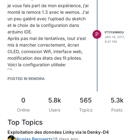
je vous fais part de mon expérience, j'ai
monté la remora 1.3 avec le wemos. J'ai
un peu galéré avec l'upload du sketch
et le choix de la configuration dans
arduino IDE.
PTIYANNOU
P
JAN 16, 2017,
Après pas mal de tentatives, tout s'est
9:47 PM
mis à marcher correctement, écran
OLED, connexion Wifi, interface web,
modification des états des fil pilotes.
Voici la configuration utilisée:
Si cela peut aider!
POSTED IN REMORA
En tout cas j'ai hâte monter tout le
système sur mon compteur, je l'ai déjà
intégré dans mon jeedom et je peux
0
5.8k
565
5.3k
déjà modifier les états des fils pilotes
Online
Users
Topics
Posts
dans jeedom.
@plus!
Top Topics
Yann
Exploitation des données Linky via le Denky-D4
Pour info, j'ai des PCB remora 1.3 en rab
Nicolas Bernaerts
18 days ago
(8)