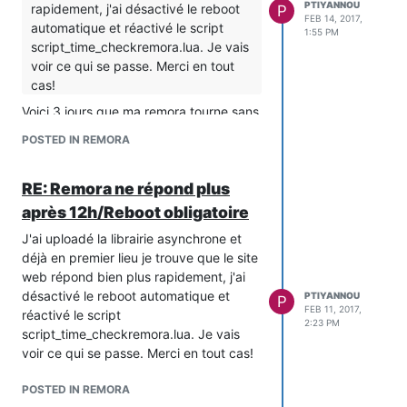
PTIYANNOU
rapidement, j'ai désactivé le reboot
P
FEB 14, 2017,
automatique et réactivé le script
1:55 PM
script_time_checkremora.lua. Je vais
voir ce qui se passe. Merci en tout
cas!
Voici 3 jours que ma remora tourne sans
Reboot de programmé et la board
POSTED IN REMORA
répond parfaitement aux instructions
envoyés par Domoticz! Le problème est
RE: Remora ne répond plus
résolu! Merci
@
Fab_33
pour m'avoir
donné la solution!
après 12h/Reboot obligatoire
J'ai uploadé la librairie asynchrone et
déjà en premier lieu je trouve que le site
web répond bien plus rapidement, j'ai
désactivé le reboot automatique et
PTIYANNOU
P
FEB 11, 2017,
réactivé le script
2:23 PM
script_time_checkremora.lua. Je vais
voir ce qui se passe. Merci en tout cas!
POSTED IN REMORA