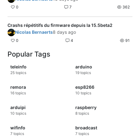
0
7
362
Crashs répétitifs du firmware depuis la 15.5beta2
Nicolas Bernaerts
8 days ago
0
4
91
Popular Tags
teleinfo
arduino
25
topics
19
topics
remora
esp8266
16
topics
10
topics
arduipi
raspberry
10
topics
8
topics
wifinfo
broadcast
7
topics
7
topics