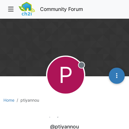
Community Forum
P
Offline
Home
ptiyannou
ptiyannou
@ptiyannou