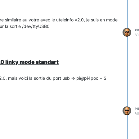
 similaire au votre avec le uteleinfo v2.0, je suis en mode
sur la sortie /dev/ttyUSB0
PI
SE
2.0 linky mode standart
.0, mais voici la sortie du port usb => pi@pi4poc:~ $
SS!&LL000 &
PI
o2og.\CCJzjo(nTSJBjg(>T
AU
~T6cLL00000BHcEASD03
uKJJ:o(%W=K"UN %WgJJBU5w.JJj'hojE7