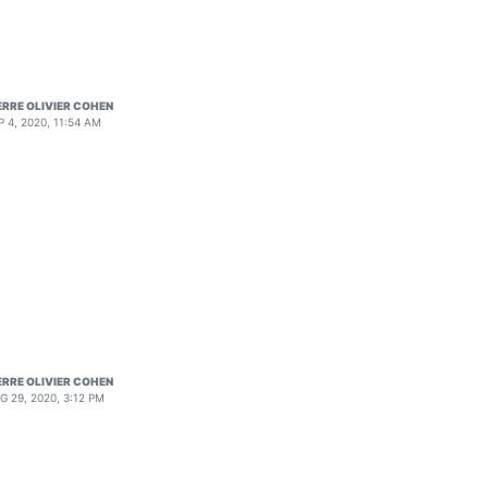
ERRE OLIVIER COHEN
P 4, 2020, 11:54 AM
ERRE OLIVIER COHEN
aL\00000
G 29, 2020, 3:12 PM
RKzWNhU