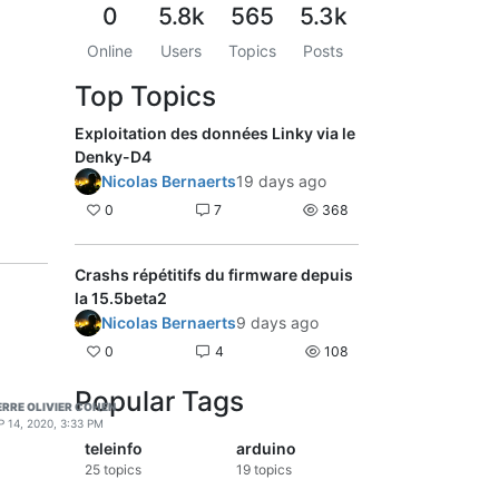
0
5.8k
565
5.3k
Online
Users
Topics
Posts
Top Topics
Exploitation des données Linky via le
Denky-D4
Nicolas Bernaerts
19 days ago
0
7
368
Crashs répétitifs du firmware depuis
la 15.5beta2
Nicolas Bernaerts
9 days ago
0
4
108
Popular Tags
ERRE OLIVIER COHEN
P 14, 2020, 3:33 PM
teleinfo
arduino
25
topics
19
topics