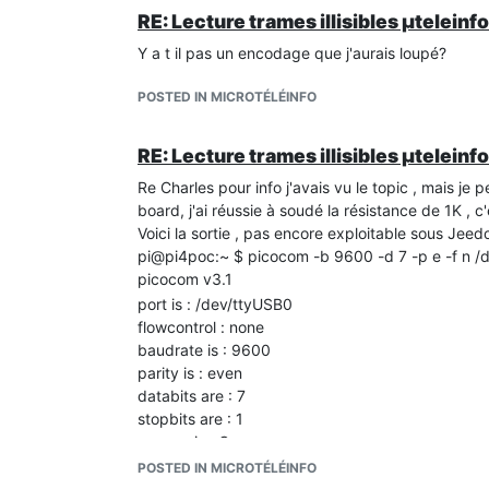
RE: Lecture trames illisibles µteleinf
Y a t il pas un encodage que j'aurais loupé?
POSTED IN MICROTÉLÉINFO
RE: Lecture trames illisibles µteleinf
Re Charles pour info j'avais vu le topic , mais je 
board, j'ai réussie à soudé la résistance de 1K , 
Voici la sortie , pas encore exploitable sous Jeed
pi@pi4poc:~ $ picocom -b 9600 -d 7 -p e -f n /
picocom v3.1
port is : /dev/ttyUSB0
flowcontrol : none
baudrate is : 9600
parity is : even
databits are : 7
stopbits are : 1
escape is : C-a
local echo is : no
POSTED IN MICROTÉLÉINFO
noinit is : no