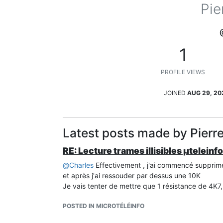
Pie
1
PROFILE VIEWS
JOINED
AUG 29, 20
Latest posts made by Pierre
RE: Lecture trames illisibles µteleinf
@
Charles
Effectivement , j'ai commencé supprimé 
et après j'ai ressouder par dessus une 10K
Je vais tenter de mettre que 1 résistance de 4K7, 
POSTED IN MICROTÉLÉINFO