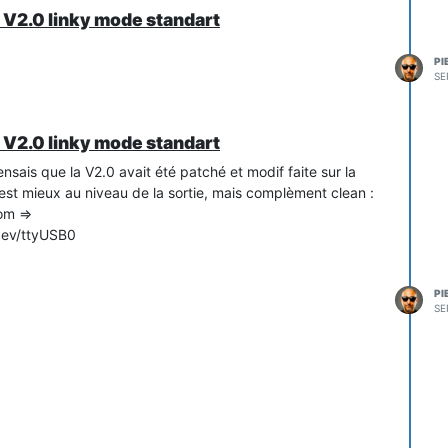
o V2.0 linky mode standart
PI
SE
o V2.0 linky mode standart
pensais que la V2.0 avait été patché et modif faite sur la
c'est mieux au niveau de la sortie, mais complèment clean :
om =>
dev/ttyUSB0
PI
SE