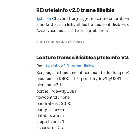
noreset is : no
RE: uteleinfo v2.0 trame illisible
hangup is : no
nolock is : no
@
Julien
Chavant bonjour, je rencontre un problème
send_cmd is : sz -vv
standard sur un linky et les trames sont illisibles 
receive_cmd is : rz -vv -E
Avez-vous réussis à fixer le problème?
imap is :
omap is :
POSTED IN MICROTÉLÉINFO
emap is : crcrlf,delbs,
logfile is : none
Lecture trames illisibles µteleinfo V
initstring : none
Re:
uteleinfo v2.0 trame illisible
exit_after is : not set
exit is : no
Bonjour, J'ai fraîchement commander le dongle V2
picocom -b 9600 -d 7 -p e -f n /dev/ttyUSB1
Type [C-a] [C-h] to see available commands
picocom v3.1
Terminal ready
~_4
sqr
Z!(cEAST 001806601 %
port is : /dev/ttyUSB1
EASF0lB<58&SS(j(~T=[!fLl&&SHko(>T
flowcontrol : none
EP
3[ CJ
k'l.\CB
baudrate is : 9600
)O
parity is : even
EASF09 000000080 *
databits are : 7
qP
\&aL\00000Bv(~TSv!L\ln1BS(
stopbits are : 1
000000000B$.Tk/,NW
escape is : C-a