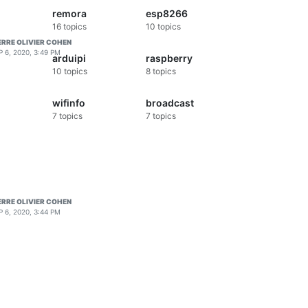
remora
esp8266
16
topics
10
topics
ERRE OLIVIER COHEN
P 6, 2020, 3:49 PM
arduipi
raspberry
10
topics
8
topics
wifinfo
broadcast
7
topics
7
topics
ERRE OLIVIER COHEN
P 6, 2020, 3:44 PM