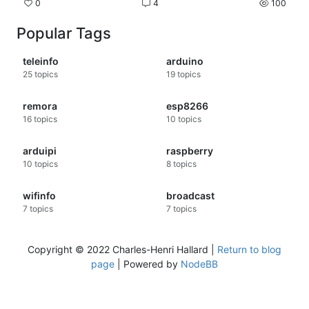
compteurs ne transmettent pas
0
4
100
PAPP. IINST n'étant pas fiable, je
Popular Tags
vais devoir faire un modulo
temps/wh sur les compteurs HC et
teleinfo
arduino
HP
25
topics
19
topics
Consommation totale négative
Pour tout le reste, les infos
remora
esp8266
correspondent.
16
topics
10
topics
Une idée de la source du soucis ?
Merci !
arduipi
raspberry
10
topics
8
topics
wifinfo
broadcast
7
topics
7
topics
Copyright © 2022 Charles-Henri Hallard |
Return to blog
page
| Powered by
NodeBB