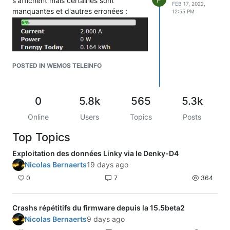
s'affichent mais certaines sont
FEB 17, 2022,
manquantes et d'autres erronées :
12:55 PM
POSTED IN WEMOS TELEINFO
0
5.8k
565
5.3k
Le courant n'est pas le bon et ne
Online
Users
Topics
Posts
change jamais
Cela fonctionne
Top Topics
mais ça ne correspond pas à la
puissance instantanée affichée sur
Exploitation des données Linky via le Denky-D4
le compteur. Est-ce l'intensité
Nicolas Bernaerts
19 days ago
apparente, et le compteur affiche
0
7
364
la puissance instantanée active ?
(Tasmota donne 2A pour 240wh
affiché au compteur)
Crashs répétitifs du firmware depuis la 15.5beta2
Pas de puissance instantanée
En
Nicolas Bernaerts
9 days ago
fouillant un peu, certains