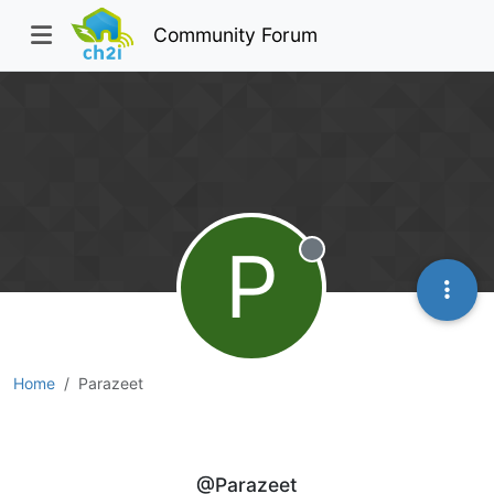
Community Forum
P
Offline
Home
Parazeet
Parazeet
@Parazeet