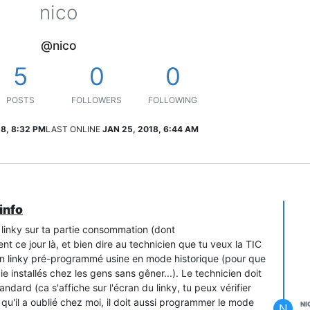
nico
@nico
5
0
0
POSTS
FOLLOWERS
FOLLOWING
18, 8:32 PM
LAST ONLINE
JAN 25, 2018, 6:44 AM
info
 linky sur ta partie consommation (dont
t ce jour là, et bien dire au technicien que tu veux la TIC
un linky pré-programmé usine en mode historique (pour que
e installés chez les gens sans gêner...). Le technicien doit
dard (ca s'affiche sur l'écran du linky, tu peux vérifier
qu'il a oublié chez moi, il doit aussi programmer le mode
NI
N