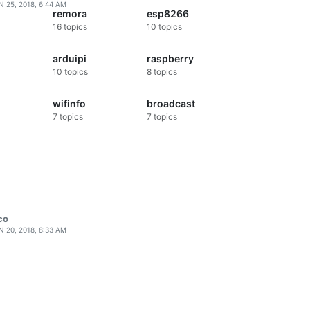
N 25, 2018, 6:44 AM
remora
esp8266
16
topics
10
topics
arduipi
raspberry
10
topics
8
topics
wifinfo
broadcast
7
topics
7
topics
CO
N 20, 2018, 8:33 AM