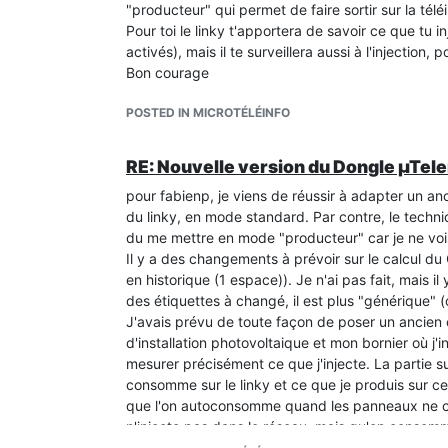
"producteur" qui permet de faire sortir sur la téléi
Pour toi le linky t'apportera de savoir ce que tu
activés), mais il te surveillera aussi à l'injection, 
Bon courage
POSTED IN MICROTÉLÉINFO
RE: Nouvelle version du Dongle µTele
pour fabienp, je viens de réussir à adapter un anc
du linky, en mode standard. Par contre, le techni
du me mettre en mode "producteur" car je ne vois p
Il y a des changements à prévoir sur le calcul du
en historique (1 espace)). Je n'ai pas fait, mais il
des étiquettes à changé, il est plus "générique" (o
J'avais prévu de toute façon de poser un ancien
d'installation photovoltaique et mon bornier où j'i
mesurer précisément ce que j'injecte. La partie su
consomme sur le linky et ce que je produis sur c
que l'on autoconsomme quand les panneaux ne co
n'injecte pas dans le réseau, mais qu'on consomme 
dans mes explications lol.