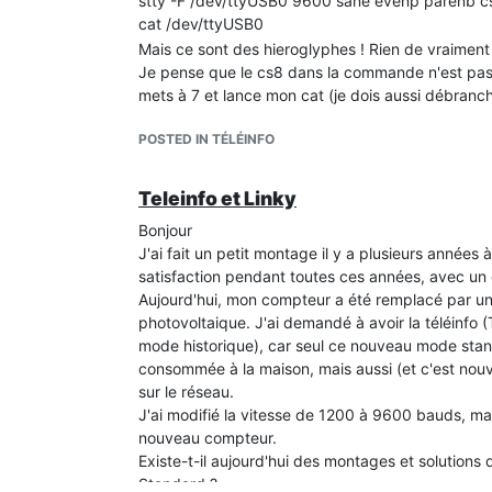
stty -F /dev/ttyUSB0 9600 sane evenp parenb cs
Pour moi, le cs8 n'est pas correct dans la config
cat /dev/ttyUSB0
seul le débit serait passé de 1200 bauds à 9600
Mais ce sont des hieroglyphes ! Rien de vraiment l
J'ai vu une piste, se serait la freq de coupure de 
Je pense que le cs8 dans la commande n'est pas 
le SFH620 décroche à 200kHz. Hors sauf erreur,
mets à 7 et lance mon cat (je dois aussi débranch
piste ?
Merci pour votre aide.
POSTED IN TÉLÉINFO
J'espère retrouver ma téléinfo en mode standard e
sur ce nouveau mode standard, et enedis program
Teleinfo et Linky
compatibilité des installations..
Bonjour
J'ai fait un petit montage il y a plusieurs années
satisfaction pendant toutes ces années, avec un 
Aujourd'hui, mon compteur a été remplacé par un l
photovoltaique. J'ai demandé à avoir la téléinfo 
mode historique), car seul ce nouveau mode stan
consommée à la maison, mais aussi (et c'est nou
sur le réseau.
J'ai modifié la vitesse de 1200 à 9600 bauds, mais
nouveau compteur.
Existe-t-il aujourd'hui des montages et solutions
Standard ?