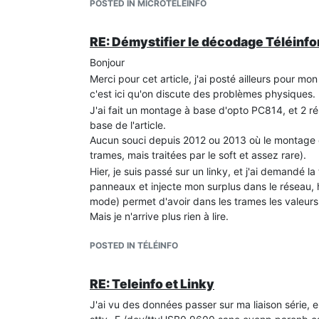
POSTED IN MICROTÉLÉINFO
RE: Démystifier le décodage Téléinf
Bonjour
Merci pour cet article, j'ai posté ailleurs pour mo
c'est ici qu'on discute des problèmes physiques.
J'ai fait un montage à base d'opto PC814, et 2 
base de l'article.
Aucun souci depuis 2012 ou 2013 où le montage ét
trames, mais traitées par le soft et assez rare).
Hier, je suis passé sur un linky, et j'ai demandé 
panneaux et injecte mon surplus dans le réseau, 
mode) permet d'avoir dans les trames les valeurs
Mais je n'arrive plus rien à lire.
Mes meilleurs résultats sont obtenus en configu
POSTED IN TÉLÉINFO
stty -F /dev/ttyUSB1 9600 sane evenp parenb cs
cat /dev/ttyUSB1
Je dois débrancher/rebrancher mon adaptateur 
RE: Teleinfo et Linky
réglage.
J'ai vu des données passer sur ma liaison série, en
Avec ces paramètres, j'obtiens des hiéroglyphes.