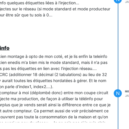
JA
nfo quelques étiquettes liées à l'injection...
 injectes sur le réseau (si mode standard et mode producteur
pour être sûr que tu sois à 0...
info
ien montage à opto de mon coté, et je lis enfin la teleinfo
cien enedis m'a bien mis le mode standard, mais il n'a pas
as les étiquettes en lien avec l'injection réseau....
 CRC (additionner 18 décimal (2 tabulations) au lieu de 32
 y aurait toutes les étiquettes hordatées à gérer. Et le nom
n parle d'index1, index2....).
NI
 compteur à moi (déplombé donc) entre mon coupe circuit
N
JA
njecte ma production, de façon à utiliser la téléinfo pour
rplus que je vends serait ainsi la différence entre ce que je
et autre compteur. Ca permet aussi de voir précisément ce
uvrent pas toute la consommation de la maison et qu'on
aussi un peu du réseau... Je ne sais pas si je suis clair