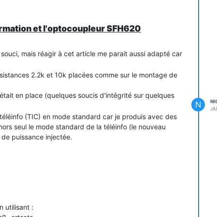
ormation et l'optocoupleur SFH620
n souci, mais réagir à cet article me parait aussi adapté car
résistances 2.2k et 10k placées comme sur le montage de
ait en place (quelques soucis d'intégrité sur quelques
NI
N
JA
la téléinfo (TIC) en mode standard car je produis avec des
hors seul le mode standard de la téléinfo (le nouveau
 de puissance injectée.
rant comme ça :
8 -crtscts
série/usb sur ma cubietruck à chaque changement de
 utilisant :