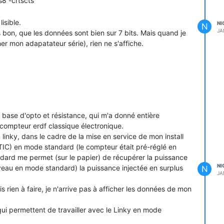
8 -crtscts
, on devrait rester sur cs7 comme avec l'ancien compteur,
bauds.
isible.
NI
N
l'opto que j'ai choisi : il a l'air de décrocher à 80kHz quand
JA
bon, que les données sont bien sur 7 bits. Mais quand je
 à 9600 bauds, on doit s'approcher des 80kHz. Est-ce une
er mon adapatateur série), rien ne s'affiche.
t faire avancer la communauté car il y a très peu d'infos
me ses linky en mode historique par défaut pour la
 à base d'opto et résistance, qui m'a donné entière
compteur erdf classique électronique.
inky, dans le cadre de la mise en service de mon install
(TIC) en mode standard (le compteur était pré-réglé en
dard me permet (sur le papier) de récupérer la puissance
NI
veau en mode standard) la puissance injectée en surplus
N
JA
 rien à faire, je n'arrive pas à afficher les données de mon
 qui permettent de travailler avec le Linky en mode