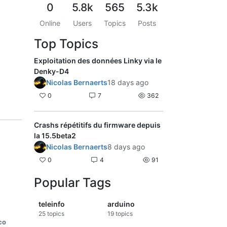
0
5.8k
565
5.3k
Online
Users
Topics
Posts
Top Topics
Exploitation des données Linky via le
Denky-D4
Nicolas Bernaerts
18 days ago
0
7
362
Crashs répétitifs du firmware depuis
la 15.5beta2
Nicolas Bernaerts
8 days ago
0
4
91
Popular Tags
teleinfo
arduino
25
topics
19
topics
CO