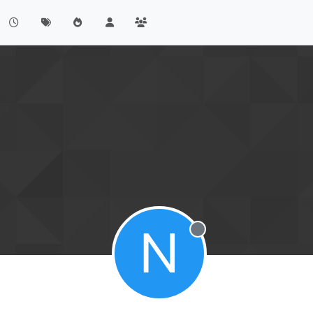
N
Offline