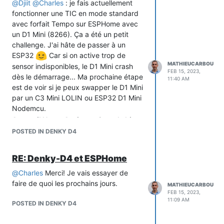
seraient contents d'avoir une alternative
un Denky-D4 dans un boîtier DIN à
@
Djiit
@
Charles
: je fais actuellement
pour pouvoir utiliser directement une
choisir.
fonctionner une TIC en mode standard
entrée GND et VCC 5V à la place d'un
J'ai trouvé que c'est ce qui manquait à
avec forfait Tempo sur ESPHome avec
USB, qui requiert l'ajout d'un adaptateur
ces modules: une finition pour tableau
un D1 Mini (8266). Ça a été un petit
près du tableau ou autre moyen qui ne
électrique
challenge. J'ai hâte de passer à un
se marie pas bien.
ESP32
Car si on active trop de
Avec un VCC + GND, on peut avoir dans
MATHIEUCARBOU
sensor indisponibles, le D1 Mini crash
FEB 15, 2023,
son tableau un branchement clean: DJ
dès le démarrage... Ma prochaine étape
11:40 AM
2A + DIN 5V + DIN Denky côte à côte, il
est de voir si je peux swapper le D1 Mini
y a juste 2 fils qui partiraient du DIN
par un C3 Mini LOLIN ou ESP32 D1 Mini
Denky vers le Linky par l'arrière du
Nodemcu.
Linky.
Appareil Home Assistant (vue de hier,
j'ai ajouté d'autres capteurs depuis)
POSTED IN DENKY D4
RE: Denky-D4 et ESPHome
@
Charles
Merci! Je vais essayer de
faire de quoi les prochains jours.
MATHIEUCARBOU
FEB 15, 2023,
11:09 AM
POSTED IN DENKY D4