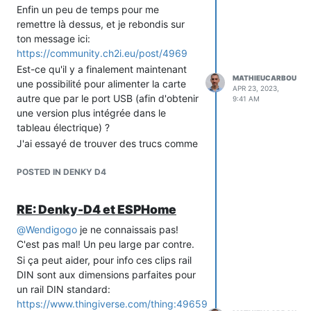
trouve au final. Et une bonne intégration
Enfin un peu de temps pour me
au tableau passe par les fils du tic tirés
remettre là dessus, et je rebondis sur
en arrière du linky et des supports din.
ton message ici:
https://community.ch2i.eu/post/4969
Mathieu.
Est-ce qu'il y a finalement maintenant
MATHIEUCARBOU
une possibilité pour alimenter la carte
APR 23, 2023,
autre que par le port USB (afin d'obtenir
9:41 AM
une version plus intégrée dans le
tableau électrique) ?
J'ai essayé de trouver des trucs comme
ça, mais c'est relativement rare et cher:
POSTED IN DENKY D4
RE: Denky-D4 et ESPHome
@
Wendigogo
je ne connaissais pas!
C'est pas mal! Un peu large par contre.
Si ça peut aider, pour info ces clips rail
DIN sont aux dimensions parfaites pour
un rail DIN standard:
https://www.thingiverse.com/thing:4965999