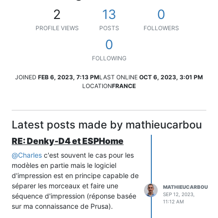
2
13
0
PROFILE VIEWS
POSTS
FOLLOWERS
0
FOLLOWING
JOINED
FEB 6, 2023, 7:13 PM
LAST ONLINE
OCT 6, 2023, 3:01 PM
LOCATION
FRANCE
Latest posts made by mathieucarbou
RE: Denky-D4 et ESPHome
@
Charles
c'est souvent le cas pour les
modèles en partie mais le logiciel
d'impression est en principe capable de
séparer les morceaux et faire une
MATHIEUCARBOU
SEP 12, 2023,
séquence d'impression (réponse basée
11:12 AM
sur ma connaissance de Prusa).