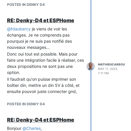
POSTED IN DENKY D4
RE: Denky-D4 et ESPHome
@
fdaubercy
je viens de voir les
échanges. Je ne comprends pas
pourquoi je ne suis pas notifié des
nouveaux messages...
Donc oui tout est possible. Mais pour
faire une intégration facile à réaliser, ces
MATHIEUCARBOU
deux propositions ne sont pas une
MAY 11, 2023,
option.
7:11 PM
Il faudrait qu'on puisse imprimer son
boîtier din, mettre un din 5V à côté, et
ensuite pouvoir juste connecter gnd,
vcc er les bornes tic via des
connecteurs appropriés.
POSTED IN DENKY D4
Le module actuellement a une vision
"module USB" mais j'aurais préféré un
RE: Denky-D4 et ESPHome
module qui est plus une vision tableau
Bonjour
@
Charles
,
électrique puisque c'est là qu'il se