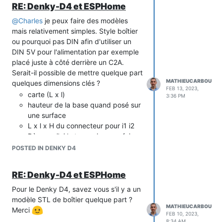
RE: Denky-D4 et ESPHome
@
Charles
je peux faire des modèles
Vue du web server sur le D1 Mini:
mais relativement simples. Style boîtier
ou pourquoi pas DIN afin d'utiliser un
DIN 5V pour l'alimentation par exemple
placé juste à côté derrière un C2A.
Serait-il possible de mettre quelque part
MATHIEUCARBOU
quelques dimensions clés ?
FEB 13, 2023,
carte (L x l)
3:36 PM
hauteur de la base quand posé sur
une surface
Je maintiens à jour une config quasi
L x l x H du connecteur pour i1 i2
complète pour tous les modes:
Dès que j'ai le temps je peux faire
standard, historique, producteur. Il suffit
un ou deux prototypes qui seront à
de commenter et dé-commenter ce
POSTED IN DENKY D4
peaufiner avec la carte en main
qu'on souhaite avoir. S'il y a des chose à
après.
modifier ou améliorer, SVP mettre un
RE: Denky-D4 et ESPHome
Merci!
commentaire dans le GIST
Pour le Denky D4, savez vous s'il y a un
https://gist.github.com/mathieucarbou/886d2a6f5c0b51bb26
modèle STL de boîtier quelque part ?
Voici une copie au jour d'aujourd'hui
MATHIEUCARBOU
Merci
(mode standard, tempo, d1 mini,
FEB 10, 2023,
8:34 AM