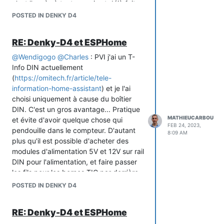
c'est l'accès à tout ce qui est déjà fait
en terme de boitiers ou DIN.
POSTED IN DENKY D4
La solution de se coller au format Shelly
a l'avantage d'être plus flexible car un
RE: Denky-D4 et ESPHome
Shelly c'est très petit, se loge partout,
et le mettre dans un boitier DIN reste
@
Wendigogo
@
Charles
: PVI j'ai un T-
optionnel ainsi.
Info DIN actuellement
(
https://omitech.fr/article/tele-
Ce que j'aime surtout c'est l'idée de
information-home-assistant
) et je l'ai
l'alimentation 230V
choisi uniquement à cause du boîtier
https://m.media-
DIN. C'est un gros avantage... Pratique
amazon.com/images/I/61kHOyC4+7L._AC_SL1500_.jpg
MATHIEUCARBOU
et évite d'avoir quelque chose qui
FEB 24, 2023,
Mais pour avoir une intégration clean et
pendouille dans le compteur. D'autant
8:09 AM
rapide dans un DIN ou boitier, sans
plus qu'il est possible d'acheter des
avoir à souder ou faire du bidouillage,
modules d'alimentation 5V et 12V sur rail
ça demanderait d'avoir un connecteur
DIN pour l'alimentation, et faire passer
avec 4 entrées au lieu de 2
les fils pour les bornes TIC par derrière
actuellement (ajouter gnd + vcc 5V)
le Linky. Le boitier DIN peut aussi être
POSTED IN DENKY D4
pour donner une alternatives à l'usb, et
imprimé avec un filament UL94-V0 (ce
conserver l'usb uniquement pour
que je fais pour mes Shelly). Par contre
RE: Denky-D4 et ESPHome
flasher. Mon avis est que les gens
côté hardware je préfèrerais largement