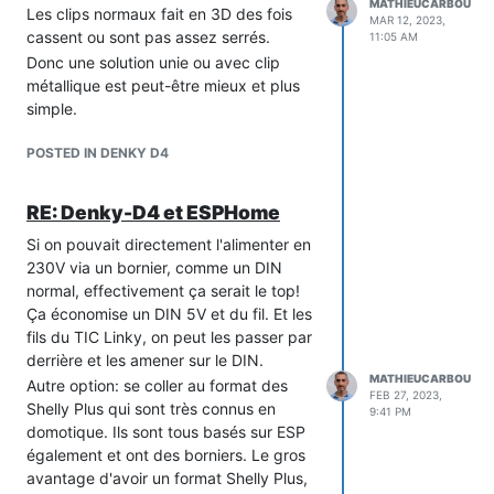
MATHIEUCARBOU
Les clips normaux fait en 3D des fois
MAR 12, 2023,
cassent ou sont pas assez serrés.
11:05 AM
Donc une solution unie ou avec clip
https://www.coolgear.com/wp-
métallique est peut-être mieux et plus
content/uploads/2013/05/usbg-
simple.
4u2mlIMG_00103x1500.jpg
Donc finalement je pense que la solution
POSTED IN DENKY D4
la plus simple est celle-là:
RE: Denky-D4 et ESPHome
Si on pouvait directement l'alimenter en
230V via un bornier, comme un DIN
normal, effectivement ça serait le top!
Ça économise un DIN 5V et du fil. Et les
fils du TIC Linky, on peut les passer par
derrière et les amener sur le DIN.
MATHIEUCARBOU
Autre option: se coller au format des
FEB 27, 2023,
Shelly Plus qui sont très connus en
9:41 PM
domotique. Ils sont tous basés sur ESP
également et ont des borniers. Le gros
avantage d'avoir un format Shelly Plus,