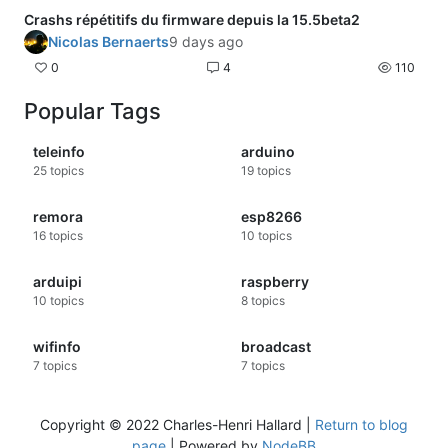
Crashs répétitifs du firmware depuis la 15.5beta2
Nicolas Bernaerts
9 days ago
0
4
110
Popular Tags
teleinfo
arduino
25
topics
19
topics
remora
esp8266
16
topics
10
topics
arduipi
raspberry
10
topics
8
topics
wifinfo
broadcast
7
topics
7
topics
Copyright © 2022 Charles-Henri Hallard |
Return to blog
page
| Powered by
NodeBB