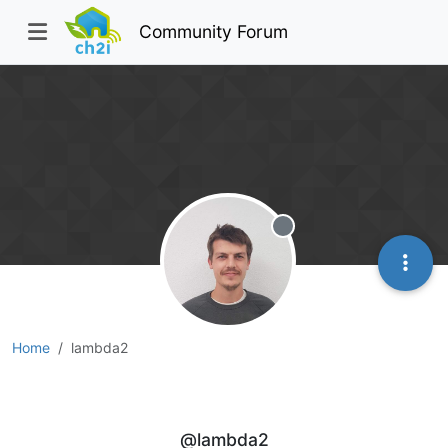
Community Forum
Offline
Home
lambda2
lambda2
@lambda2