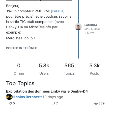
Bonjour,
J'ai un compteur PME-PMI (
celui la
,
pour être précis), et je voudrais savoir si
la sortie TIC était compatible (avec
LAMBDA2
Denky-D4 ou MicroTeleInfo par
MAR 1, 2023,
exemple)
1:53 PM
Merci beaucoup !
POSTED IN TÉLÉINFO
0
5.8k
565
5.3k
Online
Users
Topics
Posts
Top Topics
Exploitation des données Linky via le Denky-D4
Nicolas Bernaerts
19 days ago
0
7
369