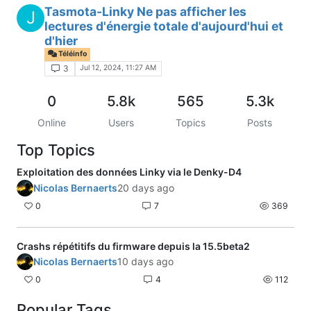
Tasmota-Linky Ne pas afficher les
J
lectures d'énergie totale d'aujourd'hui et
d'hier
Téléinfo
Jul 12, 2024, 11:27 AM
3
0
5.8k
565
5.3k
Online
Users
Topics
Posts
Top Topics
Exploitation des données Linky via le Denky-D4
Nicolas Bernaerts
20 days ago
0
7
369
Crashs répétitifs du firmware depuis la 15.5beta2
Nicolas Bernaerts
10 days ago
0
4
112
Popular Tags