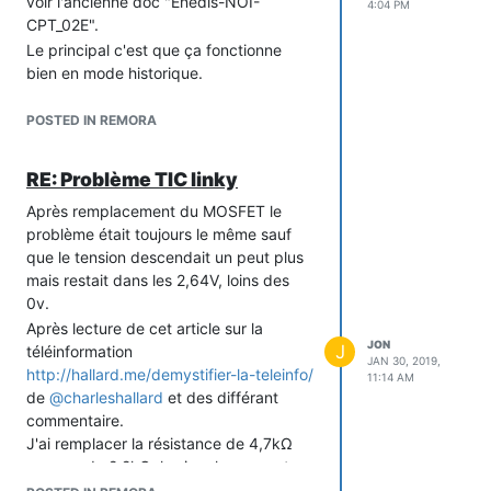
voir l'ancienne doc "Enedis-NOI-
4:04 PM
CPT_02E".
Le principal c'est que ça fonctionne
bien en mode historique.
Je ne vais pas passer au mode
standard tout de suite, je n'ai pas trop le
POSTED IN REMORA
temps de me pencher sur la
LibLibTeleinfo et j'ai besoin des données
RE: Problème TIC linky
de la TIC pour avancer sur mes autres
Après remplacement du MOSFET le
projets.
problème était toujours le même sauf
Jon
que le tension descendait un peut plus
mais restait dans les 2,64V, loins des
0v.
Après lecture de cet article sur la
JON
J
téléinformation
JAN 30, 2019,
http://hallard.me/demystifier-la-teleinfo/
11:14 AM
de
@
charleshallard
et des différant
commentaire.
J'ai remplacer la résistance de 4,7kΩ
par une de 2.2kΩ, le signal sur rx est
maintenant compris entre 3,3v et 0v.