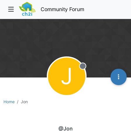
Community Forum
J
Offline
Home
Jon
Jon
@Jon