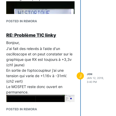
POSTED IN REMORA
RE: Problème TIC linky
Bonjour,
J'ai fait des relevés à l'aide d'un
oscilloscope et on peut constater sur le
graphique que RX est toujours à +3,3v
(ch1 jaune)
En sortie de l’optocoupleur j'ai une
Jon
JON
J
tension qui varie de +1.16v à -31mV.
JAN 12, 2019,
(ch2 vert)
3:40 PM
Le MOSFET reste donc ouvert en
permanence.
POSTED IN REMORA