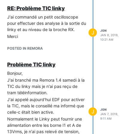
RE: Problème TIC linky
La tension au niveau de la grille n'est
J'ai commandé un petit oscilloscope
pas suffisante pour fermer le MOSFET ?
pour effectuer des analyse à la sortie du
Faut-il modifier une résistance ?
linky et au niveau de la broche RX.
JON
J
Merci.
JAN 8, 2019,
Merci
10:21 AM
Jon
POSTED IN REMORA
Problème TIC linky
Bonjour,
J'ai branché ma Remora 1.4 samedi à la
TIC du linky mais je n'ai pas reçu de
tram téléinformation.
J'ai appelé aujourd'hui EDF pour activer
la TIC, mais le conseillé ma informé que
JON
J
celle-c était bien active.
JAN 7, 2019,
Normalement le Linky peut fournir une
9:11 AM
alimentation entre les borne I1 et A de
13Vrms, je n'ai pas relevé de tension,