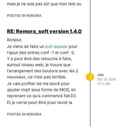
mais je ne suis pas sûr que mon test au
multimètre soit concluant.
POSTED IN REMORA
Y-a-t-il un moyen de tester la TIC au
niveau des borne I1 et I2 ?
Merci.
RE: Remora_soft version 1.4.0
Jon
Bonjour,
Je viens de faire un
pull request
pour
l'ajout des ordres conf -1 et conf -2.
Y a peut être des retouche à faire,
surtout niveau web, je trouve que
l'arrangement des boutons avec les 2
JON
J
nouveaux, ce n'est pas terrible.
DEC 27, 2018,
Je vais profiter de ma lancé pour
10:11 AM
ajouter mqtt sous forme de MOD, en
reprenant ce qu'a commencé fab33.
Et je verrai peut-être pour revoir la
partie web pour remplacer jQuery par
Varnilla JS.
POSTED IN REMORA