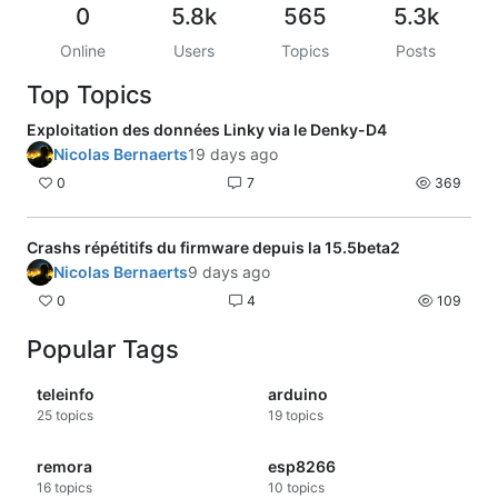
0
5.8k
565
5.3k
Online
Users
Topics
Posts
Top Topics
Exploitation des données Linky via le Denky-D4
Nicolas Bernaerts
19 days ago
0
7
369
Crashs répétitifs du firmware depuis la 15.5beta2
Nicolas Bernaerts
9 days ago
0
4
109
Popular Tags
teleinfo
arduino
25
topics
19
topics
remora
esp8266
16
topics
10
topics