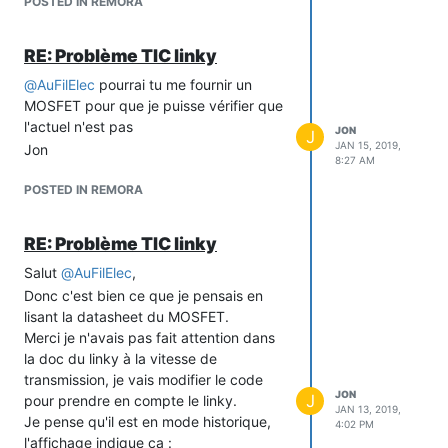
POSTED IN REMORA
La vitesse de la TIC sur le Linky est
1200 en mode historique et doit être
RE: Problème TIC linky
9600 en mode standard.
@
AuFilElec
pourrai tu me fournir un
Jon
MOSFET pour que je puisse vérifier que
l'actuel n'est pas
JON
J
JAN 15, 2019,
Jon
8:27 AM
POSTED IN REMORA
RE: Problème TIC linky
Salut
@
AuFilElec
,
Donc c'est bien ce que je pensais en
lisant la datasheet du MOSFET.
Merci je n'avais pas fait attention dans
la doc du linky à la vitesse de
transmission, je vais modifier le code
JON
J
pour prendre en compte le linky.
JAN 13, 2019,
Je pense qu'il est en mode historique,
4:02 PM
l'affichage indique ça :