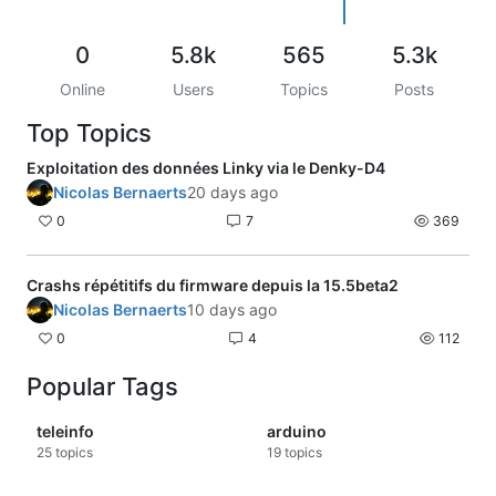
0
5.8k
565
5.3k
Online
Users
Topics
Posts
Top Topics
Exploitation des données Linky via le Denky-D4
Nicolas Bernaerts
20 days ago
0
7
369
Crashs répétitifs du firmware depuis la 15.5beta2
Nicolas Bernaerts
10 days ago
0
4
112
Popular Tags
teleinfo
arduino
25
topics
19
topics