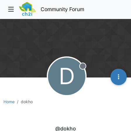
Community Forum
D
Offline
Home
dokho
dokho
@dokho