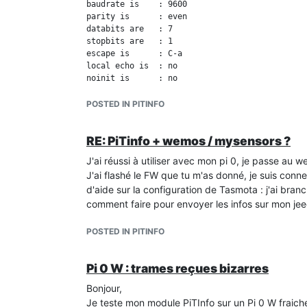
baudrate is    : 9600

parity is      : even

databits are   : 7

stopbits are   : 1

escape is      : C-a

local echo is  : no

noinit is      : no

noreset is     : no

hangup is      : no

POSTED IN PITINFO
nolock is      : no

send_cmd is    : sz -vv

RE: PiTinfo + wemos / mysensors ?
receive_cmd is : rz -vv -E

imap is        :

J'ai réussi à utiliser avec mon pi 0, je passe au 
omap is        :

J'ai flashé le FW que tu m'as donné, je suis conn
emap is        : crcrlf,delbs,

d'aide sur la configuration de Tasmota : j'ai bran
logfile is     : none

initstring     : none

comment faire pour envoyer les infos sur mon je
exit_after is  : not set

exit is        : no

POSTED IN PITINFO
Type [C-a] [C-h] to see available commands

Terminal ready

Pi 0 W : trames reçues bizarres
0	%

Bonjour,
EASF05	000000000	&

EASF06	000000000	'

Je teste mon module PiTInfo sur un Pi 0 W fraich