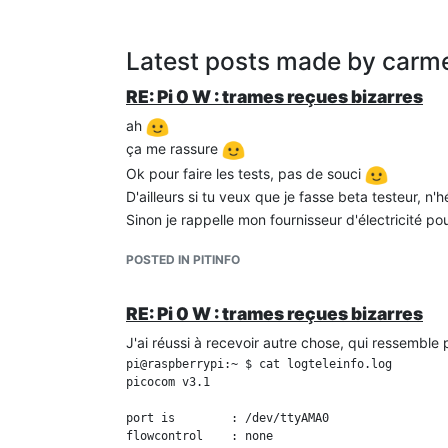
Latest posts made by carm
RE: Pi 0 W : trames reçues bizarres
ah
ça me rassure
Ok pour faire les tests, pas de souci
D'ailleurs si tu veux que je fasse beta testeur, n'h
Sinon je rappelle mon fournisseur d'électricité p
POSTED IN PITINFO
RE: Pi 0 W : trames reçues bizarres
J'ai réussi à recevoir autre chose, qui ressemble 
pi@raspberrypi:~ $ cat logteleinfo.log

picocom v3.1

port is        : /dev/ttyAMA0

flowcontrol    : none
