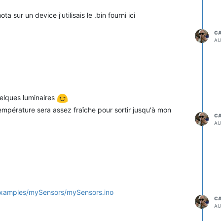
a sur un device j'utilisais le .bin fourni ici
C
AU
quelques luminaires
 température sera assez fraîche pour sortir jusqu'à mon
C
AU
/examples/mySensors/mySensors.ino
C
AU