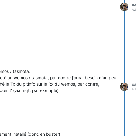
C
AU
wemos / tasmota.
ecté au wemos / tasmota, par contre j'aurai besoin d'un peu
ché le Tx du pitinfo sur le Rx du wemos, par contre,
C
AU
edom ? (via mqtt par exemple)
ement installé (donc en buster)