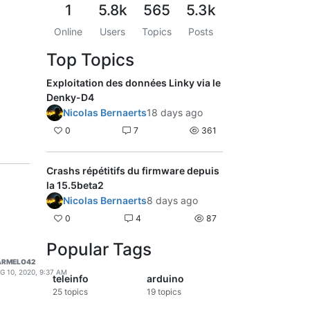
1
5.8k
565
5.3k
Online
Users
Topics
Posts
Top Topics
Exploitation des données Linky via le
Denky-D4
Nicolas Bernaerts
18 days ago
0
7
361
Crashs répétitifs du firmware depuis
la 15.5beta2
Nicolas Bernaerts
8 days ago
0
4
87
Popular Tags
ARMELO42
G 10, 2020, 9:37 AM
teleinfo
arduino
25
topics
19
topics