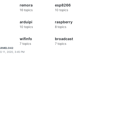
remora
esp8266
16
topics
10
topics
arduipi
raspberry
10
topics
8
topics
wifinfo
broadcast
7
topics
7
topics
ARMELO42
G 11, 2020, 3:45 PM