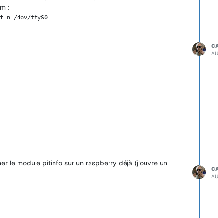
m :
                                                                                                                             ~\FFpXFFt`L

                                                                                                                                                                       L|xJDJD
                                                                                                                                                                         $HUDJR $R"BE$F"&$j$F&$',f<F<F,F,F<F<F,F,F,F(f8F8F(FJ
                                           .&.G`fN f<*fG~,F
                                                            fF`XFp#4P#|z~IpJD
                                                                           L(x*E*BJ
                                                                                   J%F&$j$F&$',<F<F,F,F,F(f8F(FJ
                                                                                                                g8`fN~\(N
                                                                                                                         *fG~-F
                                                                                                                               P,|#$Fp#A@#A@
                                                                                                                                            L|IpJD

                                                                                                                                                "E E*E$`
                                                                                                                                                        J`JJJtGfb%F&$j$F&$,f<F<FlF,F<F<F,F,F,F(f8F8F(FJ|
                      CG}9D(\bFtX(F
                                   *fXV}#Mp#$Fp#A@ A@
                                                     L|p


                                                     ( D "E ER*fJpJJJJJJJJGfb%F&$j$F&$,f<F<F,F,F<F<F,F,F,F(f8F8F(F((J|cCzFg{9\D(XfNtH(LF|@(F(cF}#@F@#A
                                                                                                                                                       A@ A@
                                                                                                                                                            L|Ip


                                                                             
C
AU
nner le module pitinfo sur un raspberry déjà (j'ouvre un
C
AU