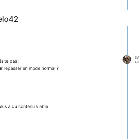
elo42
C
ésite pas !
AU
our repasser en mode normal ?
plus à du contenu viable :