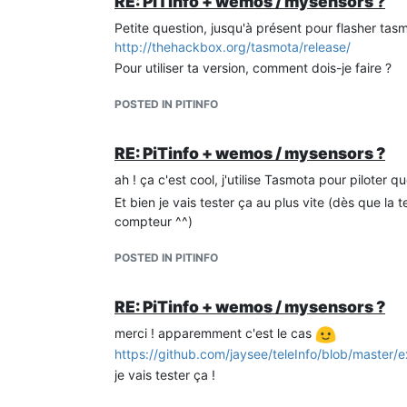
RE: PiTinfo + wemos / mysensors ?
SMAXSN2-1	E200810103044	00340	8

SMAXSN3-1	E2008	00380	I

Petite question, jusqu'à présent pour flasher tasmot
CCASN	E200811150000	00578	>

http://thehackbox.org/tasmota/release/
CCASN-1	E200811143000	00558	\

Pour utiliser ta version, comment dois-je faire ?
UMOY1	E200811150000	239	+

UMOY2	E200811150000	240	$

POSTED IN PITINFO
UMOY3	E0000	238	,

STGE	003A0001	:

MSG1	     PAS DE          MESSAGE    	<

RE: PiTinfo + wemos / mysensors ?
PRM	19858176535209	F

RELAIS	000	B

ah ! ça c'est cool, j'utilise Tasmota pour piloter 
NTARF	01	N

Et bien je vais tester ça au plus vite (dès que la
NJOURF

compteur ^^)
NJOURF+1	00	B

PJOURF+1	00008001 NONUTILE NONUTILE NONUTILE NONUTILE NONUTILE NONUTILE NONUTILE NONUTILE NONUTILE NONUTILE	9

ADSC	J21976885617	I

POSTED IN PITINFO
DATE	E200811150447		?

NGTF	      BASE      	<

LTARF	      BASE      	F

RE: PiTinfo + wemos / mysensors ?
EAST	002493204	'

merci ! apparemment c'est le cas
EASF01	002493204	:

EASF02	000000000	#

https://github.com/jaysee/teleInfo/blob/master
EASF03	000000000	$

je vais tester ça !
EASF04	000000000	%

EASF05	000000000	&
