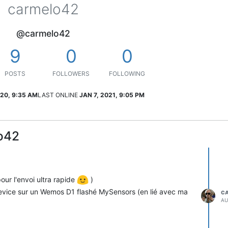
carmelo42
@carmelo42
9
0
0
POSTS
FOLLOWERS
FOLLOWING
20, 9:35 AM
LAST ONLINE
JAN 7, 2021, 9:05 PM
o42
our l'envoi ultra rapide
)
 device sur un Wemos D1 flashé MySensors (en lié avec ma
C
AU