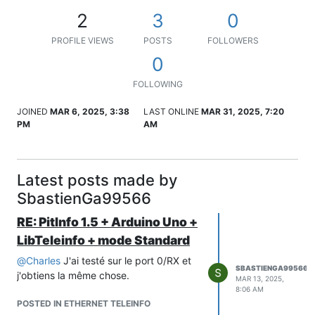
2
3
0
PROFILE VIEWS
POSTS
FOLLOWERS
0
FOLLOWING
JOINED
MAR 6, 2025, 3:38
LAST ONLINE
MAR 31, 2025, 7:20
PM
AM
Latest posts made by
SbastienGa99566
RE: PitInfo 1.5 + Arduino Uno +
LibTeleinfo + mode Standard
@
Charles
J'ai testé sur le port 0/RX et
SBASTIENGA99566
j'obtiens la même chose.
MAR 13, 2025,
8:06 AM
POSTED IN ETHERNET TELEINFO