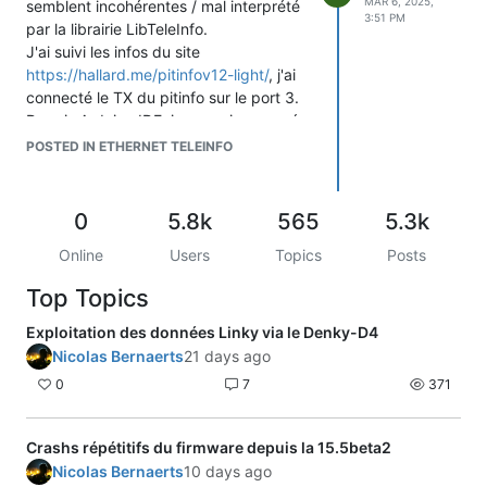
MAR 6, 2025,
semblent incohérentes / mal interprété
3:51 PM
par la librairie LibTeleInfo.
J'ai suivi les infos du site
https://hallard.me/pitinfov12-light/
, j'ai
connecté le TX du pitinfo sur le port 3.
Depuis Arduino IDE, je me suis appuyé
sur l'exemple de LibTeleInfo
POSTED IN ETHERNET TELEINFO
Arduino_Softserial_Blink.
Dans mon serial monitor, il m'affiche que
les frame sont toujours les mêmes.
0
5.8k
565
5.3k
quand j'affiche les Frames, j'obtiens cela
Online
Users
Topics
Posts
:
107874798582709484893813107874798582704349948489661310807479
Top Topics
2s	FRAME -> SAME AS PREVIOUS

DATA

Exploitation des données Linky via le Denky-D4
0 - =

Nicolas Bernaerts
21 days ago
0
7
371
Je vous joins mon code source.
Est-ce qu'il y a quelque chose à
modifier pour que le mode standard
Crashs répétitifs du firmware depuis la 15.5beta2
fonctionne ?
Nicolas Bernaerts
10 days ago