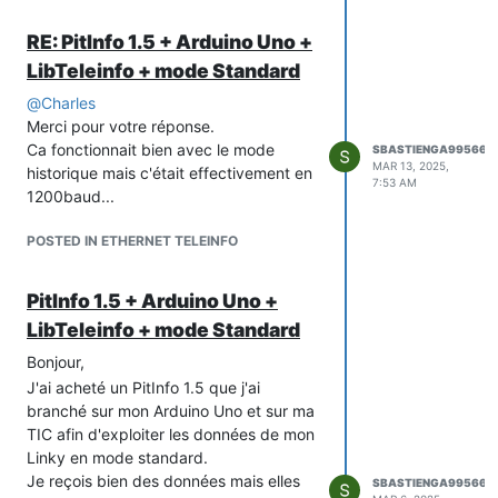
RE: PitInfo 1.5 + Arduino Uno +
LibTeleinfo + mode Standard
@
Charles
Merci pour votre réponse.
Ca fonctionnait bien avec le mode
SBASTIENGA99566
MAR 13, 2025,
historique mais c'était effectivement en
7:53 AM
1200baud...
POSTED IN ETHERNET TELEINFO
PitInfo 1.5 + Arduino Uno +
LibTeleinfo + mode Standard
Bonjour,
J'ai acheté un PitInfo 1.5 que j'ai
branché sur mon Arduino Uno et sur ma
TIC afin d'exploiter les données de mon
Linky en mode standard.
Je reçois bien des données mais elles
SBASTIENGA99566