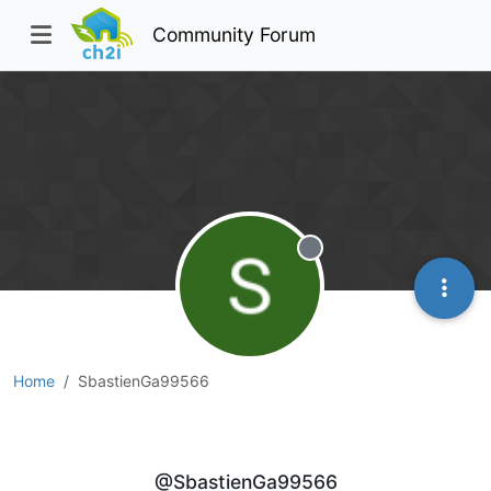
Community Forum
Offline
Home
SbastienGa99566
SbastienGa99566
@SbastienGa99566