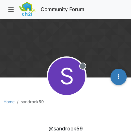
Community Forum
S
Offline
Home
sandrock59
sandrock59
@sandrock59