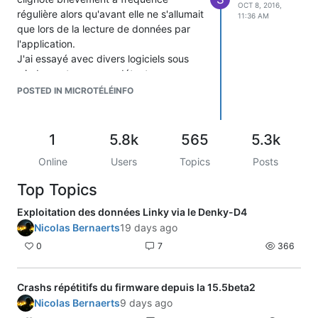
OCT 8, 2016,
régulière alors qu'avant elle ne s'allumait
11:36 AM
que lors de la lecture de données par
l'application.
J'ai essayé avec divers logiciels sous
windows et aucun ne détecte mon
compteur (ex iTow qui fonctionnait lors
POSTED IN MICROTÉLÉINFO
de mes premiers essais).
Avez vous une idée de la cause possible
cela, je n'arrive pas à trouver la
1
5.8k
565
5.3k
signification de ce clignotement rouge?
Online
Users
Topics
Posts
En vous remerciant d'avance.
Top Topics
Exploitation des données Linky via le Denky-D4
Nicolas Bernaerts
19 days ago
0
7
366
Crashs répétitifs du firmware depuis la 15.5beta2
Nicolas Bernaerts
9 days ago