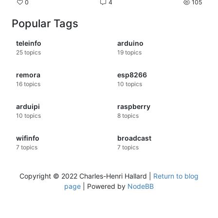
0
4
105
Popular Tags
teleinfo
arduino
25
topics
19
topics
remora
esp8266
16
topics
10
topics
arduipi
raspberry
10
topics
8
topics
wifinfo
broadcast
7
topics
7
topics
Copyright © 2022 Charles-Henri Hallard |
Return to blog
page
| Powered by
NodeBB