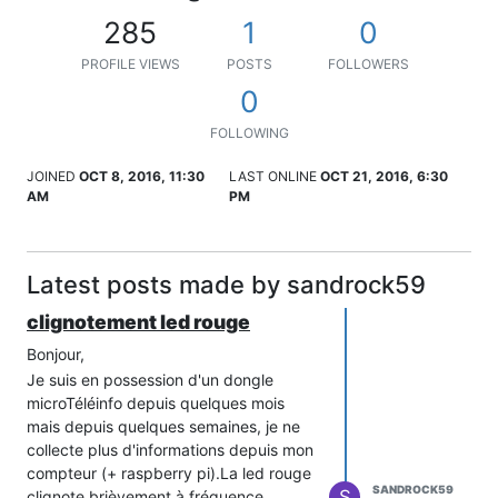
285
1
0
PROFILE VIEWS
POSTS
FOLLOWERS
0
FOLLOWING
JOINED
OCT 8, 2016, 11:30
LAST ONLINE
OCT 21, 2016, 6:30
AM
PM
Latest posts made by sandrock59
clignotement led rouge
Bonjour,
Je suis en possession d'un dongle
microTéléinfo depuis quelques mois
mais depuis quelques semaines, je ne
collecte plus d'informations depuis mon
compteur (+ raspberry pi).La led rouge
SANDROCK59
S
clignote brièvement à fréquence