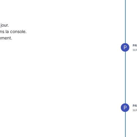
jour.
ns la console.
ement.
PA
P
MA
PA
P
MA