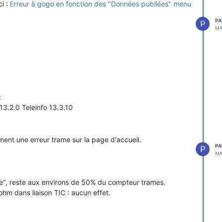
ci :
Erreur à gogo en fonction des "Données publiées" menu
PA
P
MA
:
3.2.0 Teleinfo 13.3.10
ement une erreur trame sur la page d'accueil.
PA
P
MA
le", reste aux environs de 50% du compteur trames.
ohm dans liaison TIC : aucun effet.
info : données publiées : je coche « consommation et
ées téléinfo brutes » déjà coché).