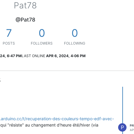
Pat78
@Pat78
7
0
0
POSTS
FOLLOWERS
FOLLOWING
24, 6:47 PM
LAST ONLINE
APR 6, 2024, 4:06 PM
8
m.arduino.cc/t/recuperation-des-couleurs-tempo-edf-avec-
et qui "résiste" au changement d'heure été/hiver (via
PA
P
AP