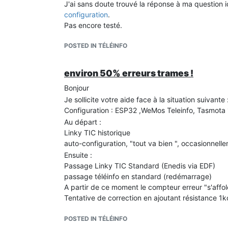
J'ai sans doute trouvé la réponse à ma question i
configuration
.
Pas encore testé.
POSTED IN TÉLÉINFO
environ 50% erreurs trames !
Bonjour
Je sollicite votre aide face à la situation suivante 
Configuration : ESP32 ,WeMos Teleinfo, Tasmota 1
Au départ :
Linky TIC historique
auto-configuration, "tout va bien ", occasionnell
Ensuite :
Passage Linky TIC Standard (Enedis via EDF)
passage téléinfo en standard (redémarrage)
A partir de ce moment le compteur erreur "s'affo
Tentative de correction en ajoutant résistance 1k
A tout hasard, dans configuration/configure télé
production » et « compteurs » (en plus de « donn
POSTED IN TÉLÉINFO