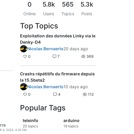
0
5.8k
565
5.3k
Online
Users
Topics
Posts
Top Topics
Exploitation des données Linky via le
Denky-D4
Nicolas Bernaerts
20 days ago
0
7
369
Crashs répétitifs du firmware depuis
la 15.5beta2
Nicolas Bernaerts
10 days ago
0
4
112
Popular Tags
teleinfo
arduino
T78
25
topics
19
topics
R 4, 2024, 4:35 PM