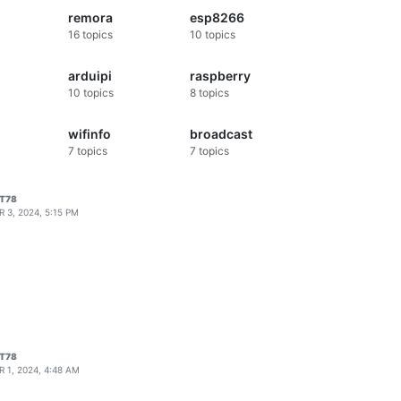
remora
esp8266
16
topics
10
topics
arduipi
raspberry
10
topics
8
topics
wifinfo
broadcast
7
topics
7
topics
T78
R 3, 2024, 5:15 PM
T78
R 1, 2024, 4:48 AM