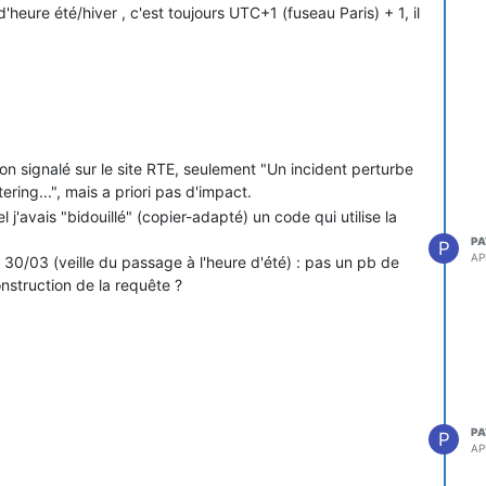
eure été/hiver , c'est toujours UTC+1 (fuseau Paris) + 1, il
 signalé sur le site RTE, seulement "Un incident perturbe
ring...", mais a priori pas d'impact.
l j'avais "bidouillé" (copier-adapté) un code qui utilise la
PA
P
AP
30/03 (veille du passage à l'heure d'été) : pas un pb de
nstruction de la requête ?
PA
P
AP