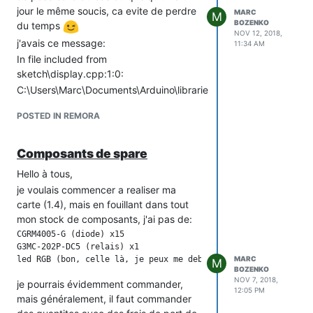
jour le même soucis, ca evite de perdre
MARC
M
BOZENKO
du temps
NOV 12, 2018,
j'avais ce message:
11:34 AM
In file included from
sketch\display.cpp:1:0:
C:\Users\Marc\Documents\Arduino\libraries\esp8266-
oled-ssd1306-
POSTED IN REMORA
master\src/OLEDDisplay.h:201:10: error:
initializing argument 1 of 'void
OLEDDisplay::setFont(const uint8_t*)' [-
Composants de spare
fpermissive]
Hello à tous,
 void setFont(const uint8_t *fontData);

je voulais commencer a realiser ma
carte (1.4), mais en fouillant dans tout
mon stock de composants, j'ai pas de:
exit status 1
CGRM4005-G (diode) x15

invalid conversion from 'char*' to 'const
G3MC-202P-DC5 (relais) x1

uint8_t* {aka const unsigned char*}' [-
MARC
M
BOZENKO
fpermissive]
NOV 7, 2018,
je pourrais évidemment commander,
resolu en effacant la lib ESP8266-oled
12:05 PM
mais généralement, il faut commander
4.0.0 (la derniere) par la 3.2.7