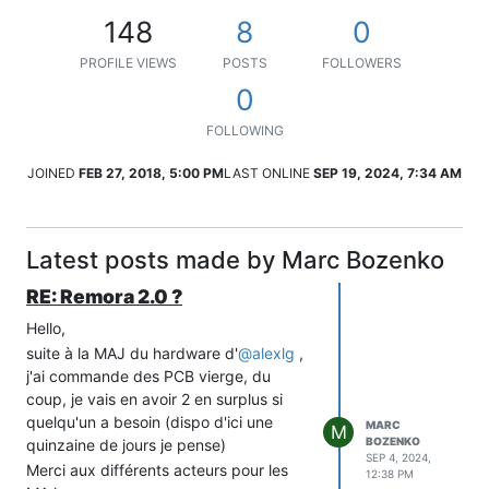
148
8
0
PROFILE VIEWS
POSTS
FOLLOWERS
0
FOLLOWING
JOINED
FEB 27, 2018, 5:00 PM
LAST ONLINE
SEP 19, 2024, 7:34 AM
Latest posts made by Marc Bozenko
RE: Remora 2.0 ?
Hello,
suite à la MAJ du hardware d'
@
alexlg
,
j'ai commande des PCB vierge, du
coup, je vais en avoir 2 en surplus si
quelqu'un a besoin (dispo d'ici une
MARC
M
BOZENKO
quinzaine de jours je pense)
SEP 4, 2024,
Merci aux différents acteurs pour les
12:38 PM