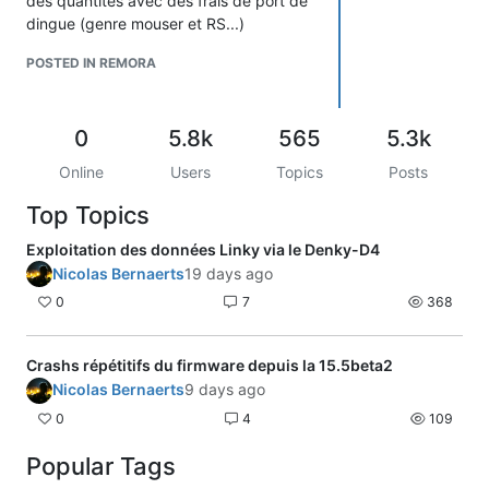
des quantites avec des frais de port de
hope this helps
dingue (genre mouser et RS...)
si quelqu'un a du spare, je veux bien lui
POSTED IN REMORA
reprendre moyennant un paypal.
Merci!
0
5.8k
565
5.3k
Online
Users
Topics
Posts
Top Topics
Exploitation des données Linky via le Denky-D4
Nicolas Bernaerts
19 days ago
0
7
368
Crashs répétitifs du firmware depuis la 15.5beta2
Nicolas Bernaerts
9 days ago
0
4
109
Popular Tags