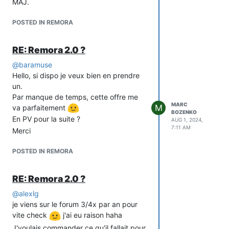
MAJ.
POSTED IN REMORA
RE: Remora 2.0 ?
@
baramuse
Hello, si dispo je veux bien en prendre
un.
Par manque de temps, cette offre me
MARC
M
va parfaitement
BOZENKO
En PV pour la suite ?
AUG 1, 2024,
7:11 AM
Merci
POSTED IN REMORA
RE: Remora 2.0 ?
@
alexlg
je viens sur le forum 3/4x par an pour
vite check
j'ai eu raison haha
J'voulais commander ce qu'il fallait pour