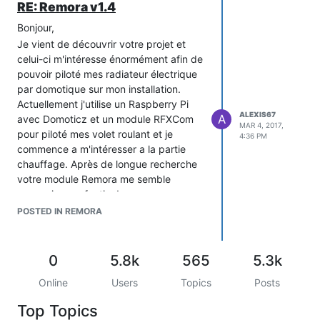
RE: Remora v1.4
Bonjour,
Je vient de découvrir votre projet et
celui-ci m'intéresse énormément afin de
pouvoir piloté mes radiateur électrique
par domotique sur mon installation.
Actuellement j'utilise un Raspberry Pi
ALEXIS67
A
avec Domoticz et un module RFXCom
MAR 4, 2017,
pour piloté mes volet roulant et je
4:36 PM
commence a m'intéresser a la partie
chauffage. Après de longue recherche
votre module Remora me semble
convenir a perfection!
Donc je voudrais savoir ou me procuré
POSTED IN REMORA
le matériel nécessaire afin de fabriqué
un Remora v1.4 ?
Merci d'avance
0
5.8k
565
5.3k
Online
Users
Topics
Posts
Top Topics