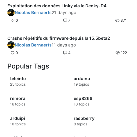
Exploitation des données Linky via le Denky-D4
Nicolas Bernaerts
21 days ago
0
7
371
Crashs répétitifs du firmware depuis la 15.5beta2
Nicolas Bernaerts
11 days ago
0
4
122
Popular Tags
teleinfo
arduino
25
topics
19
topics
remora
esp8266
16
topics
10
topics
arduipi
raspberry
10
topics
8
topics