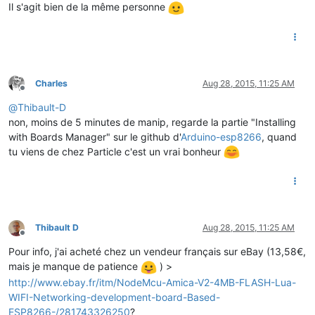
Il s'agit bien de la même personne
Charles
Aug 28, 2015, 11:25 AM
Offline
@
Thibault-D
non, moins de 5 minutes de manip, regarde la partie "Installing
with Boards Manager" sur le github d'
Arduino-esp8266
, quand
tu viens de chez Particle c'est un vrai bonheur
Thibault D
Aug 28, 2015, 11:25 AM
Offline
Pour info, j'ai acheté chez un vendeur français sur eBay (13,58€,
mais je manque de patience
) >
http://www.ebay.fr/itm/NodeMcu-Amica-V2-4MB-FLASH-Lua-
WIFI-Networking-development-board-Based-
ESP8266-/281743326250
?