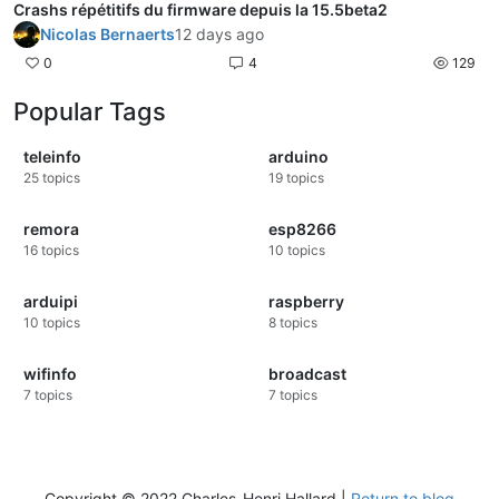
Crashs répétitifs du firmware depuis la 15.5beta2
Nicolas Bernaerts
12 days ago
0
4
129
Popular Tags
teleinfo
arduino
25
topics
19
topics
remora
esp8266
16
topics
10
topics
arduipi
raspberry
10
topics
8
topics
wifinfo
broadcast
7
topics
7
topics
Copyright © 2022 Charles-Henri Hallard |
Return to blog