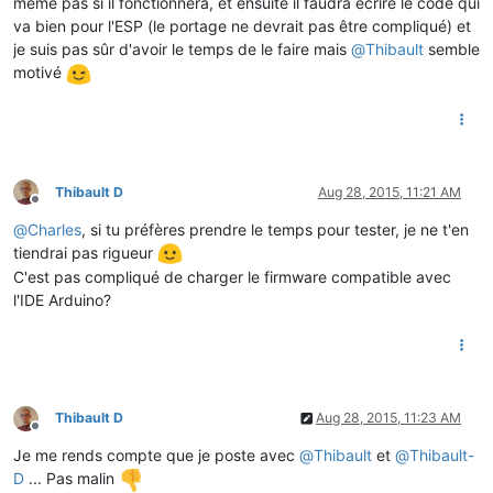
même pas si il fonctionnera, et ensuite il faudra écrire le code qui
va bien pour l'ESP (le portage ne devrait pas être compliqué) et
je suis pas sûr d'avoir le temps de le faire mais
@
Thibault
semble
motivé
Thibault D
Aug 28, 2015, 11:21 AM
Offline
@
Charles
, si tu préfères prendre le temps pour tester, je ne t'en
tiendrai pas rigueur
C'est pas compliqué de charger le firmware compatible avec
l'IDE Arduino?
Thibault D
Aug 28, 2015, 11:23 AM
Offline
Je me rends compte que je poste avec
@
Thibault
et
@
Thibault-
D
... Pas malin