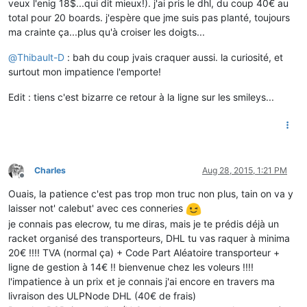
veux l'enig 18$...qui dit mieux!). j'ai pris le dhl, du coup 40€ au
total pour 20 boards. j'espère que jme suis pas planté, toujours
ma crainte ça...plus qu'à croiser les doigts...
@
Thibault-D
: bah du coup jvais craquer aussi. la curiosité, et
surtout mon impatience l'emporte!
Edit : tiens c'est bizarre ce retour à la ligne sur les smileys...
Charles
Aug 28, 2015, 1:21 PM
Offline
Ouais, la patience c'est pas trop mon truc non plus, tain on va y
laisser not' calebut' avec ces conneries
je connais pas elecrow, tu me diras, mais je te prédis déjà un
racket organisé des transporteurs, DHL tu vas raquer à minima
20€ !!!! TVA (normal ça) + Code Part Aléatoire transporteur +
ligne de gestion à 14€ !! bienvenue chez les voleurs !!!!
l'impatience à un prix et je connais j'ai encore en travers ma
livraison des ULPNode DHL (40€ de frais)