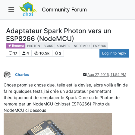
Community Forum
Adaptateur Spark Photon vers un
ESP8266 (NodeMCU)
Remora
PHOTON
SPARK
ADAPTER
NODEMCU
ESP8266
17
4
10.5k
2
Log in to reply
Charles
Aug 27, 2015, 11:54 PM
Offline
Chose promise chose due, telle est la devise, alors voilà afin de
faire quelques tests j'ai crée un adaptateur permettant
théoriquement de remplacer le Spark Core ou le Photon de
remora par un NodeMCU (chipset ESP8266) Photo du
NodeMCU ci dessous