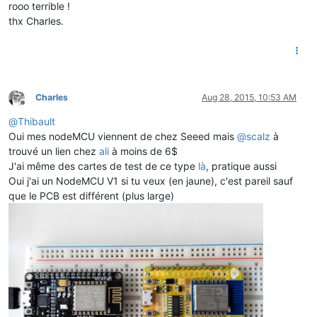
rooo terrible !
thx Charles.
Charles
Aug 28, 2015, 10:53 AM
Offline
@
Thibault
Oui mes nodeMCU viennent de chez Seeed mais
@
scalz
à
trouvé un lien chez
ali
à moins de 6$
J'ai même des cartes de test de ce type
là
, pratique aussi
Oui j'ai un NodeMCU V1 si tu veux (en jaune), c'est pareil sauf
que le PCB est différent (plus large)