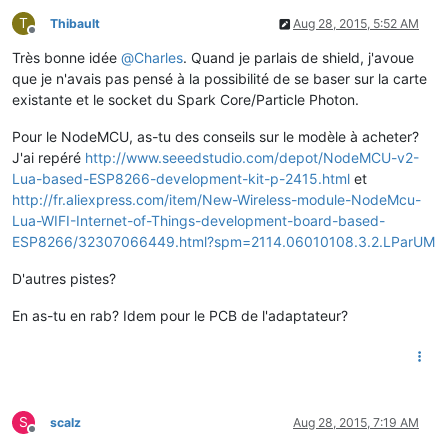
T
Thibault
Aug 28, 2015, 5:52 AM
Offline
Très bonne idée
@
Charles
. Quand je parlais de shield, j'avoue
que je n'avais pas pensé à la possibilité de se baser sur la carte
existante et le socket du Spark Core/Particle Photon.
Pour le NodeMCU, as-tu des conseils sur le modèle à acheter?
J'ai repéré
http://www.seeedstudio.com/depot/NodeMCU-v2-
Lua-based-ESP8266-development-kit-p-2415.html
et
http://fr.aliexpress.com/item/New-Wireless-module-NodeMcu-
Lua-WIFI-Internet-of-Things-development-board-based-
ESP8266/32307066449.html?spm=2114.06010108.3.2.LParUM
D'autres pistes?
En as-tu en rab? Idem pour le PCB de l'adaptateur?
S
scalz
Aug 28, 2015, 7:19 AM
Offline