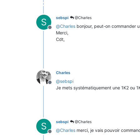
sebspi
@Charles
S
@
Charles
bonjour, peut-on commander un
Offline
Merci,
Cdt,
Charles
@
sebspi
Offline
Je mets systématiquement une 1K2 ou 1K
sebspi
@Charles
S
@
Charles
merci, je vais pouvoir command
Offline