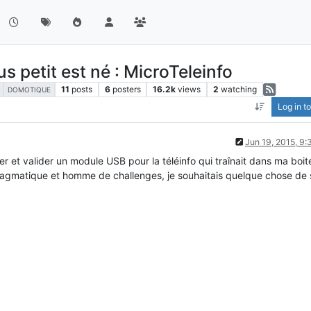
s petit est né : MicroTeleinfo
11
posts
6
posters
16.2k
views
2
watching
DOMOTIQUE
Log in to
Jun 19, 2015, 9
ter et valider un module USB pour la téléinfo qui traînait dans ma boit
pragmatique et homme de challenges, je souhaitais quelque chose de 