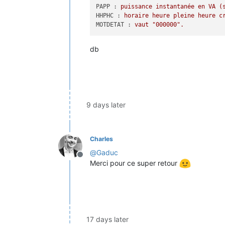
PAPP :
puissance
instantanée
en
VA
(
HHPHC :
horaire
heure
pleine
heure
c
MOTDETAT :
vaut
"000000"
.
db
9 days later
Charles
@
Gaduc
Offline
Merci pour ce super retour
17 days later