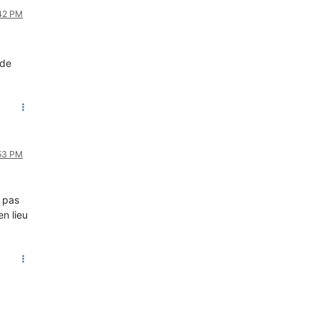
:42 PM
 de
:53 PM
t pas
n lieu