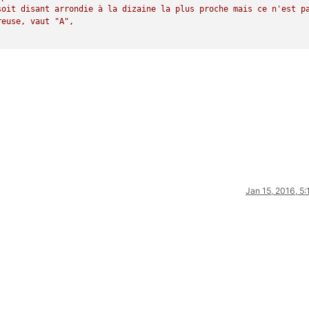
soit
disant
arrondie
à
la
dizaine
la
plus
proche
mais
ce
n'est
p
reuse,
vaut
"A"
,
Jan 15, 2016, 5