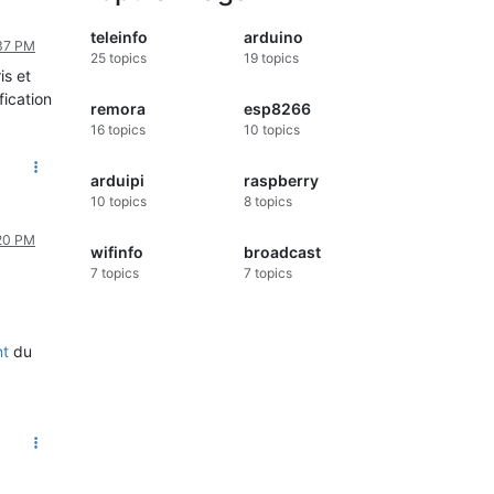
teleinfo
arduino
:37 PM
25
topics
19
topics
is et
fication
remora
esp8266
16
topics
10
topics
arduipi
raspberry
10
topics
8
topics
:20 PM
wifinfo
broadcast
7
topics
7
topics
nt
du