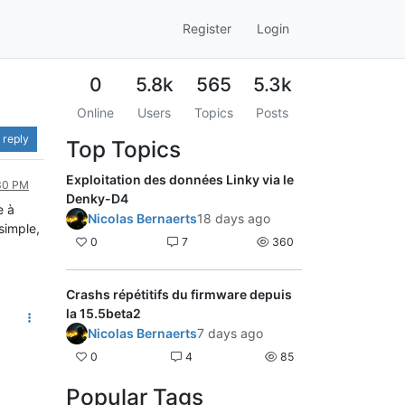
Register
Login
0
5.8k
565
5.3k
Online
Users
Topics
Posts
 reply
Top Topics
Exploitation des données Linky via le
:30 PM
Denky-D4
e à
Nicolas Bernaerts
18 days ago
simple,
0
7
360
Crashs répétitifs du firmware depuis
la 15.5beta2
Nicolas Bernaerts
7 days ago
0
4
85
Popular Tags