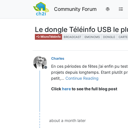
Community Forum
Le dongle Téléinfo USB le plu
MicroTéléinfo
BROADCAST
EMONCMS
DONGLE
CARTE
Charles
En ces périodes de fêtes j’ai enfin pu tes
Offline
projets depuis longtemps. Etant plutôt 
petit,…
Continue Reading
Click
here
to see the full blog post
about a month later