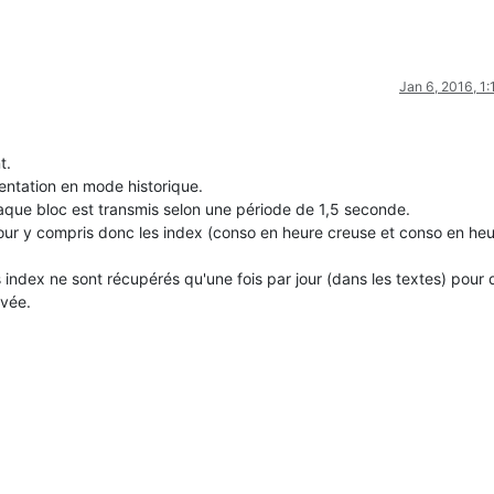
Jan 6, 2016, 1
t.
mentation en mode historique.
haque bloc est transmis selon une période de 1,5 seconde.
jour y compris donc les index (conso en heure creuse et conso en he
s index ne sont récupérés qu'une fois par jour (dans les textes) pour 
ivée.