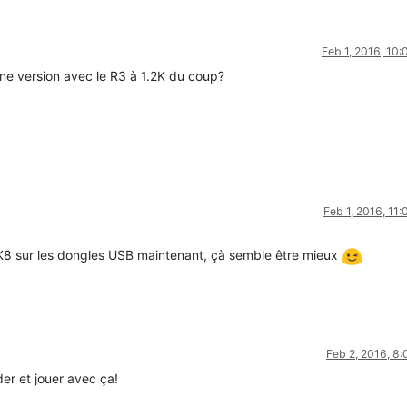
Feb 1, 2016, 10
e version avec le R3 à 1.2K du coup?
Feb 1, 2016, 11
8 sur les dongles USB maintenant, çà semble être mieux
Feb 2, 2016, 8
er et jouer avec ça!