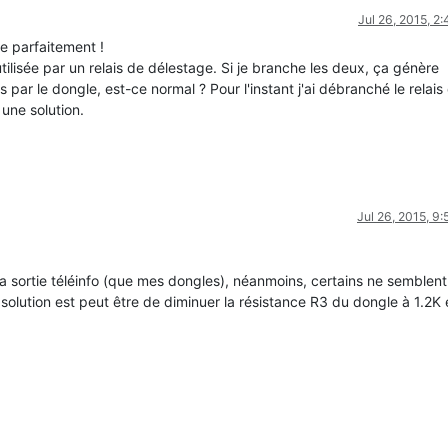
Jul 26, 2015, 2
ne parfaitement !
 utilisée par un relais de délestage. Si je branche les deux, ça génère
par le dongle, est-ce normal ? Pour l'instant j'ai débranché le relais
 une solution.
Jul 26, 2015, 9
a sortie téléinfo (que mes dongles), néanmoins, certains ne semblen
olution est peut être de diminuer la résistance R3 du dongle à 1.2K e