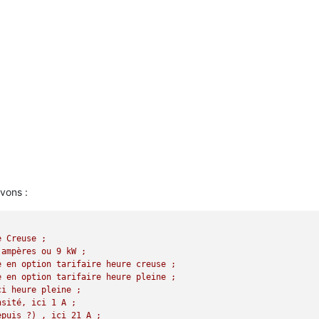
vons :
e
Creuse
;
ampères
ou
9
kW
;
e
en
option
tarifaire
heure
creuse
;
e
en
option
tarifaire
heure
pleine
;
ci
heure
pleine
;
nsité,
ici
1
A
;
epuis
?)
,
ici
21
A
;