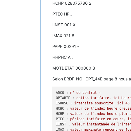
HCHP 028075786 2
PTEC HP..
IINST 001 X
IMAX 021 B
PAPP 00291 -
HHPHC A ,
MOTDETAT 000000 B
Selon ERDF-NOI-CPT_44E page 8 nous a
ADCO :
n°
de
contrat
;
OPTARIF :
option
tarifaire,
ici
Heur
ISOUSC :
intensité
souscrite,
ici
45
HCHC :
valeur
de
l'index
heure
creus
HCHP :
valeur
de
l'index
heure
plein
PTEC :
période
tarifaire
en
cours,
i
IINST :
valeur
instantanée
de
l'inte
IMAX :
valeur
maximale
rencontrée
(d