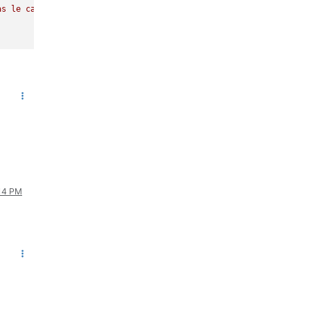
as
le
cas)
;
:14 PM