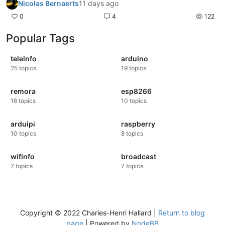
Nicolas Bernaerts
11 days ago
0
4
122
Popular Tags
teleinfo
arduino
25
topics
19
topics
remora
esp8266
16
topics
10
topics
arduipi
raspberry
10
topics
8
topics
wifinfo
broadcast
7
topics
7
topics
Copyright © 2022 Charles-Henri Hallard |
Return to blog
page
| Powered by
NodeBB