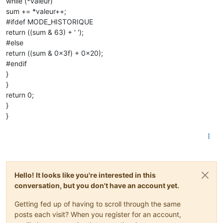
while (*valeur)
sum += *valeur++;
#ifdef MODE_HISTORIQUE
return ((sum & 63) + ' ');
#else
return ((sum & 0x3f) + 0x20);
#endif
}
}
return 0;
}
}
Hello! It looks like you're interested in this
conversation, but you don't have an account yet.
Getting fed up of having to scroll through the same
posts each visit? When you register for an account,