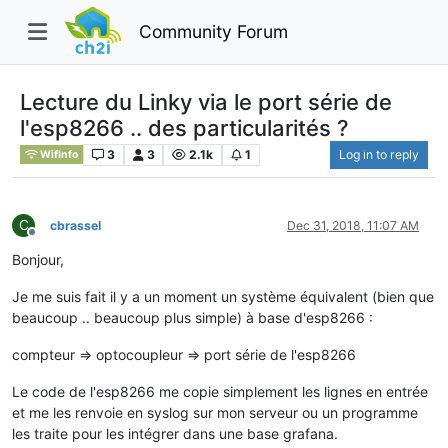
Community Forum
Lecture du Linky via le port série de
l'esp8266 .. des particularités ?
3
3
2.1k
1
Log in to reply
WifInfo
C
cbrassel
Dec 31, 2018, 11:07 AM
Offline
Bonjour,
Je me suis fait il y a un moment un système équivalent (bien que
beaucoup .. beaucoup plus simple) à base d'esp8266 :
compteur => optocoupleur => port série de l'esp8266
Le code de l'esp8266 me copie simplement les lignes en entrée
et me les renvoie en syslog sur mon serveur ou un programme
les traite pour les intégrer dans une base grafana.