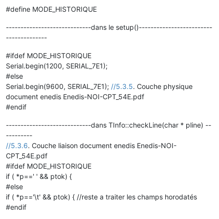
#define MODE_HISTORIQUE
-----------------------------dans le setup()-------------------------
--------------
#ifdef MODE_HISTORIQUE
Serial.begin(1200, SERIAL_7E1);
#else
Serial.begin(9600, SERIAL_7E1);
//5.3.5
. Couche physique
document enedis Enedis-NOI-CPT_54E.pdf
#endif
-----------------------------dans TInfo::checkLine(char * pline) --
---------
//5.3.6
. Couche liaison document enedis Enedis-NOI-
CPT_54E.pdf
#ifdef MODE_HISTORIQUE
if ( *p==' ' && ptok) {
#else
if ( *p=='\t' && ptok) { //reste a traiter les champs horodatés
#endif