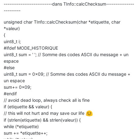
--------------------------dans TInfo::calcChecksum---------------
---------
unsigned char TInfo::calcChecksum(char *etiquette, char
*valeur)
{
uint8_t i;
#ifdef MODE_HISTORIQUE
uint8_t sum = ' '; // Somme des codes ASCII du message + un
espace
#else
uint8_t sum = 0x09; // Somme des codes ASCII du message +
un espace
sum+= 0x09;
#endif
// avoid dead loop, always check all is fine
if (etiquette && valeur) {
// this will not hurt and may save our life
if (strlen(etiquette) && strlen(valeur)) {
while (*etiquette)
sum += *etiquette++;