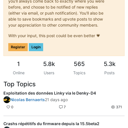
you'll always come back to exactly where you were
before, and choose to be notified of new replies
(either via email, or push notification). You'll also be
able to save bookmarks and upvote posts to show
your appreciation to other community members.
With your input, this post could be even better 💗
Register
Login
1
5.8k
565
5.3k
Online
Users
Topics
Posts
Top Topics
Exploitation des données Linky via le Denky-D4
Nicolas Bernaerts
21 days ago
0
7
371
Crashs répétitifs du firmware depuis la 15.5beta2