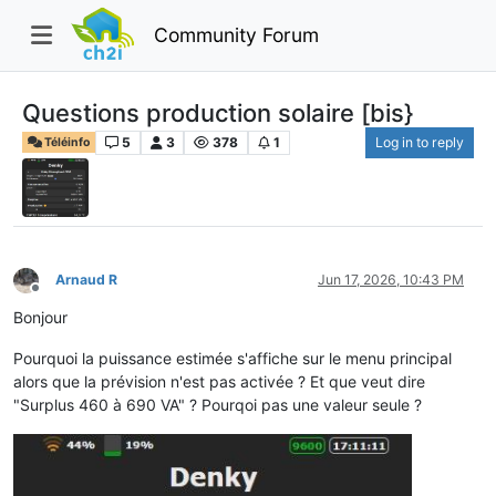
Community Forum
Questions production solaire [bis}
5
3
378
1
Log in to reply
Téléinfo
Arnaud R
Jun 17, 2026, 10:43 PM
Offline
Bonjour
Pourquoi la puissance estimée s'affiche sur le menu principal
alors que la prévision n'est pas activée ? Et que veut dire
"Surplus 460 à 690 VA" ? Pourqoi pas une valeur seule ?