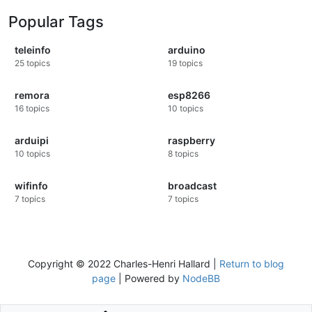
Popular Tags
teleinfo
arduino
25
topics
19
topics
remora
esp8266
16
topics
10
topics
arduipi
raspberry
10
topics
8
topics
wifinfo
broadcast
7
topics
7
topics
Copyright © 2022 Charles-Henri Hallard |
Return to blog
page
| Powered by
NodeBB