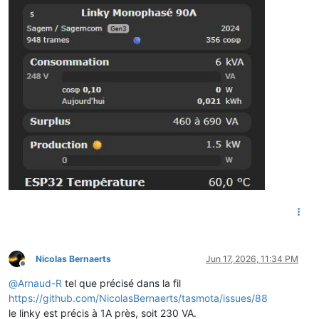
Nicolas Bernaerts
Jun 17, 2026, 11:34 PM
Offline
@
Arnaud-R
tel que précisé dans la fil
https://github.com/NicolasBernaerts/tasmota/issues/88
le linky est précis à 1A près, soit 230 VA.