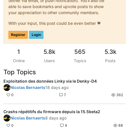
(either via email, or push notification). You'll also be
able to save bookmarks and upvote posts to show
your appreciation to other community members.
With your input, this post could be even better 💗
Register
Login
1
5.8k
565
5.3k
Online
Users
Topics
Posts
Top Topics
Exploitation des données Linky via le Denky-D4
Nicolas Bernaerts
18 days ago
0
7
362
Crashs répétitifs du firmware depuis la 15.5beta2
Nicolas Bernaerts
8 days ago
0
4
88